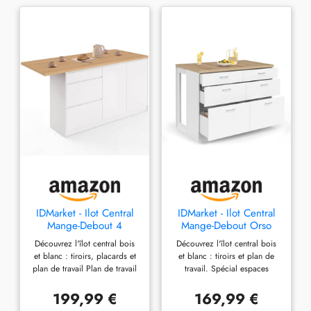
IDMarket - Ilot Central
IDMarket - Ilot Central
Mange-Debout 4
Mange-Debout Orso
Personnes Paco 180 cm
120 cm casserolier 6
Découvrez l'îlot central bois
Découvrez l'îlot central bois
casserolier 3 tiroirs et 2
tiroirs Blanc avec Plan
et blanc : tiroirs, placards et
et blanc : tiroirs et plan de
Portes Blanc avec Plan
de Travail façon hêtre
plan de travail Plan de travail
travail. Spécial espaces
de Travail façon hêtre
généreux 180x70 cm pour
réduits Plan de travail
préparer vos repas et
généreux 120x70 cm pour
199,99 €
169,99 €
accueillir jusqu'à 4 personnes
préparer vos repas et