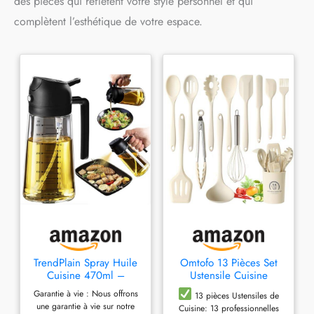
des pièces qui reflètent votre style personnel et qui
complètent l’esthétique de votre espace.
TrendPlain Spray Huile
Omtofo 13 Pièces Set
Cuisine 470ml –
Ustensile Cuisine
Vaporisateur Huile Air
Silicone, sans BPA,
Garantie à vie : Nous offrons
13 pièces Ustensiles de
Fryer 2-en-1 pour
Antiadhésive Anti-
une garantie à vie sur notre
Cuisine: 13 professionnelles
Cuisson, Salades,
Rayures Cuisine