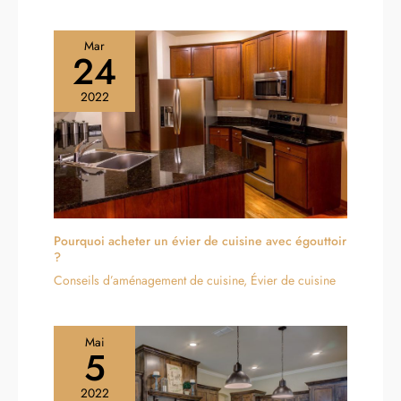
notre service client.
Mar
24
2022
Pourquoi acheter un évier de cuisine avec égouttoir
?
Conseils d’aménagement de cuisine
,
Évier de cuisine
Mai
5
2022