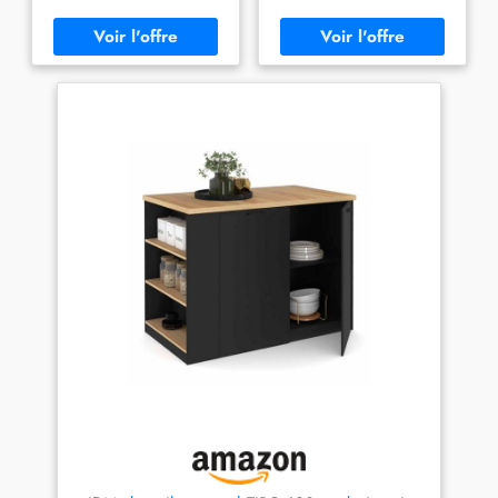
Doté d'un casserolier
accueillir jusqu'à 2 personnes
composé de 3 tiroirs et de 2
Doté d'un casserolier
placards permettant de
composé de 6 tiroirs
maximiser le rangement !
permettant de maximiser le
Stable et robuste - Structure
rangement ! Stable et robuste
en PB - Plateau épaisseur 3
- Structure en PB épaisseur
cm Dimensions globales :
1,5 cm - Plateau épaisseur 3
Longueur 180 cm x largeur 70
cm Dimensions globales :
cm x Hauteur 90 cm
Longueur 120 cm x largeur 70
cm x Hauteur 90 cm