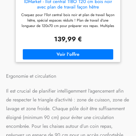
IDMarket - Ilot central TIBO 120 cm bois noir
avec plan de travail façon hêtre
Craquez pour l'îlot central bois noir et plan de travail façon
hêtre, spécial espaces réduits ! Plan de travail d'une
longueur de 120x70 cm pour préparer vos repas. Multiples
espaces de rangement Multifonction : ilot, table de bar et
rangements pratiques et fonctionnels ! Doté de nombreux
139,99 €
rangements : grand placard, étagères latérales, espace pour
y glisser des tabourets Dimensions globales : Longueur 120
cm x largeur 70 cm x Hauteur 90 cm
Ergonomie et circulation
Il est crucial de planifier intelligemment l’agencement afin
de respecter le triangle d’activité : zone de cuisson, zone de
lavage et zone froide. Chaque pôle doit être suffisamment
éloigné (minimum 90 cm) pour éviter une circulation
encombrée. Pour les chaises autour d’un coin repas,
prévoyez un espace de 90 cm pour un accès confortable.