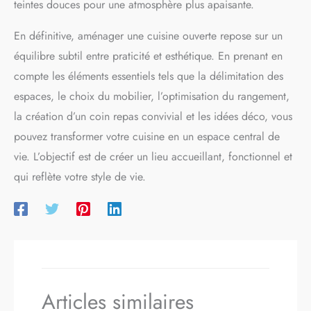
teintes douces pour une atmosphère plus apaisante.
améliore la durabilité et la
pièces manquantes pendant le transport, veuillez nous
ténacité, ne se fissure pas
contacter via Walmart et nous vous fournirons l'assistance
comme les ustensiles de
correspondante.
En définitive, aménager une cuisine ouverte repose sur un
cuisine en bois, la poignée en
équilibre subtil entre praticité et esthétique. En prenant en
silicone robuste a un design
ergonomique qui est
compte les éléments essentiels tels que la délimitation des
confortable. pour tenir et peut
également empêcher le
espaces, le choix du mobilier, l’optimisation du rangement,
transfert de chaleur et les
la création d’un coin repas convivial et les idées déco, vous
mains chaudes.
Cadeau
idéal pour la cuisine et la
pouvez transformer votre cuisine en un espace central de
pâtisserie : Ce accessoire
vie. L’objectif est de créer un lieu accueillant, fonctionnel et
cuisine est non seulement
adapté pour les amateurs de
qui reflète votre style de vie.
cuisine ou les chefs
expérimentés, mais aussi un
excellent cadeau pour tous
ceux qui aiment cuisiner et
cuisiner, ce sera également le
cadeau parfait pour Noël, la
pendaison de crémaillère, les
fêtes et les mariages. Si vous
avez un problème avec le
Articles similaires
Ustensiles de Cuisine en
Silicone, veuillez contacter