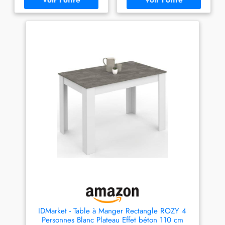
d'une largeur de 9,5 cm la
conviviaux ou des projets
rendent stable et robuste
créatifs, elle constitue un
Capacité 6 personnes pour
élément central polyvalent qui
des repas en famille ou en
embellira votre intérieur.
petit comité conviviaux et
CONSTRUCTION STABLE :
chaleureux ! Design sobre,
Fabriquée en panneau de
finition élégante et discrète
particules de 15 mm avec une
avec effet bicolore tendance
finition mélaminée, cette table
à manger résiste aux rayures
et à l'eau. Des barres
transversales supplémentaires
sous le plateau renforcent sa
stabilité, garantissant une
utilisation fiable et durable au
fil du temps. DESIGN
ÉLÉGANT BICOLORE : Avec
sa finition gris, le plateau
symétrique à trois panneaux
de cette table à manger se
distingue par son allure
moderne. Le grain de bois
sophistiqué apporte une
touche haut de gamme tout en
IDMarket - Table à Manger Rectangle ROZY 4
conservant sa résistance au
Personnes Blanc Plateau Effet béton 110 cm
gauchissement dans le temps.