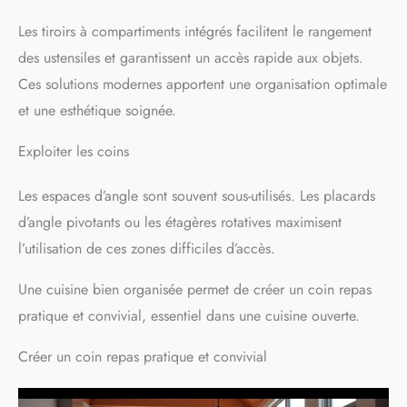
environnement de travail Assemblez et empilez ces
un mécanisme de glissière
Idéal pour maximiser l'espace
Les tiroirs à compartiments intégrés facilitent le rangement
organiseurs pliables sans outil, maximisant l'espace vertical
fluide, permettant aux
dans les placards et les
tout en conservant des designs portables et résistants aux
utilisateurs d’accéder
entrées, il garde les
des ustensiles et garantissent un accès rapide aux objets.
déchirures, parfaits pour le salon
facilement aux articles
chaussures propres et
Ces solutions modernes apportent une organisation optimale
compacts et de maintenir une
accessibles.
disposition organisée en
et une esthétique soignée.
double couche, idéale pour
les petites cuisines
Exploiter les coins
Les espaces d’angle sont souvent sous-utilisés. Les placards
d’angle pivotants ou les étagères rotatives maximisent
l’utilisation de ces zones difficiles d’accès.
Une cuisine bien organisée permet de créer un coin repas
pratique et convivial, essentiel dans une cuisine ouverte.
Créer un coin repas pratique et convivial