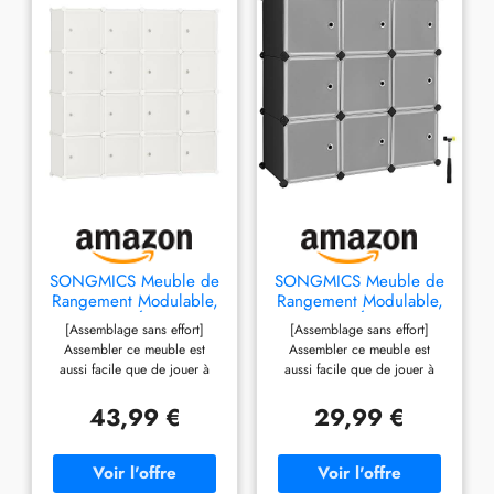
SONGMICS Meuble de
SONGMICS Meuble de
Rangement Modulable,
Rangement Modulable,
16 Cubes, Étagère en
9 Cubes, Étagère en
[Assemblage sans effort]
[Assemblage sans effort]
Plastique, avec Portes,
Plastique, avec Portes,
Assembler ce meuble est
Assembler ce meuble est
pour Vêtements,
pour Vêtements,
aussi facile que de jouer à
aussi facile que de jouer à
Chaussures, Livres,
Chaussures, Livres,
des blocs de construction.
des blocs de construction.
Assemblage Facile,
Assemblage Facile,
Avec un maillet en caoutchouc
Avec un maillet en caoutchouc
43,99 €
29,99 €
Blanc Crème
Noir LPC116HS
et des instructions illustrées,
et des instructions illustrées,
LPC443W01
vous serez très fier lorsque
vous serez très fier lorsque
vous aurez terminé
vous aurez terminé
l'assemblage en 30 minutes
l'assemblage en 30 minutes