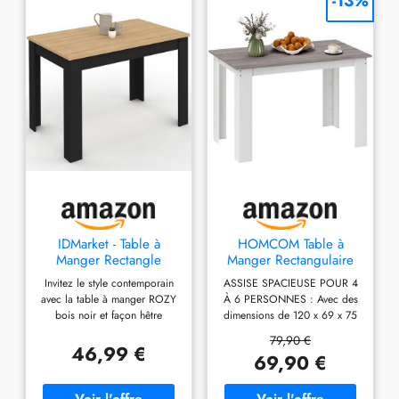
-13%
IDMarket - Table à
HOMCOM Table à
Manger Rectangle
Manger Rectangulaire
ROZY 6 Personnes
pour 4 à 6 Personnes,
Invitez le style contemporain
ASSISE SPACIEUSE POUR 4
Noire Plateau façon
Gris et Blanc
avec la table à manger ROZY
À 6 PERSONNES : Avec des
hêtre 110 cm
bois noir et façon hêtre
dimensions de 120 x 69 x 75
Format rectangulaire compact
cm, cette table à manger offre
79,90 €
idéal pour les espaces
un espace généreux pour
46,99 €
69,90 €
restreints, pour salle à manger
accueillir confortablement 4 à
ou cuisine ! L'épaisseur du
6 personnes. Idéale pour des
bois de 1,5 cm et ses pieds
repas en famille, des moments