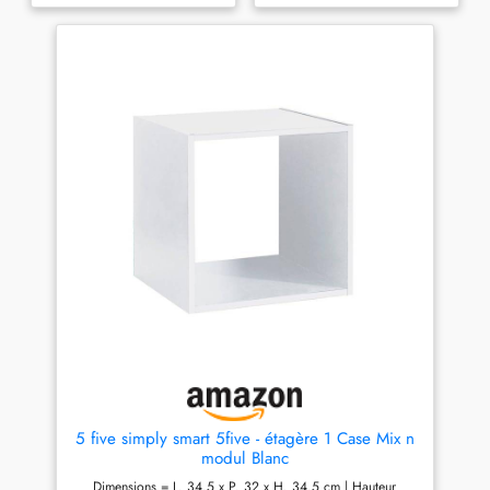
ou moins [Libérez votre
ou moins [Libérez votre
imagination] Une étagère
imagination] Une étagère
carrée pour le salon, la
carrée pour le salon, la
chambre ou le bureau ? Un
chambre ou le bureau ? Un
organisateur rectangulaire
organisateur rectangulaire
dans le couloir ? Une étagère
dans le couloir ? Une étagère
en forme d’escalier dans le
en forme d’escalier dans le
garage ? Ce meuble peut être
garage ? Ce meuble peut être
divisé en plusieurs partie et
divisé en plusieurs partie et
utilisée séparément [Avec
utilisée séparément [Avec
portes et crochets] Les ports
portes et crochets] Les ports
semi-transparentes empêchent
semi-transparentes empêchent
les petits objets de tomber et
les petits objets de tomber et
sont utiles pour garder vos
sont utiles pour garder vos
objets privés hors de vue. Les
objets privés hors de vue. Les
petits crochets à l'intérieur
petits crochets à l'intérieur
vous permettent de fermer les
vous permettent de fermer les
portes hermétiquement [Plus
portes hermétiquement [Plus
facile que jamais] Les
facile que jamais] Les
panneaux en plastique de
panneaux en plastique de
haute qualité sont hydrofuges,
haute qualité sont hydrofuges,
il suffit de les essuyer s'il y a
il suffit de les essuyer s'il y a
5 five simply smart 5five - étagère 1 Case Mix n
des taches. En plus, grâce
des taches. En plus, grâce
modul Blanc
aux panneaux légers, il est
aux panneaux légers, il est
Dimensions = L. 34.5 x P. 32 x H. 34.5 cm | Hauteur
très facile et déménager le
très facile et déménager le