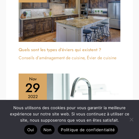
Quels sont les types d’éviers qui existent ?
Conseils d’aménagement de cuisine
,
Évier de cuisine
Nov
29
2022
Nous utilisons des cookies pour vous garantir la meilleure
expérience sur notre site web. Si vous continuez à utiliser ce
site, nous supposerons que vous en êtes satisfait.
Oui
Non
Politique de confidentialité