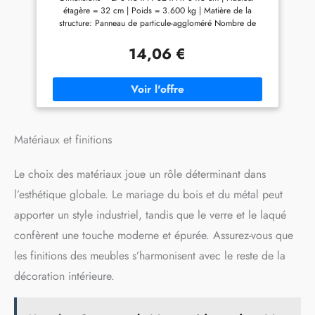
étagère = 32 cm | Poids = 3.600 kg | Matière de la
meuble ou de le ranger après
meuble ou de le ranger après
structure: Panneau de particule-aggloméré Nombre de
démontage [Utile partout]
démontage [Utile partout]
cases: 1
Avec un design simple et un
Avec un design simple et un
ton neutre, ce meuble de
ton neutre, ce meuble de
14,06 €
rangement donnera à
rangement donnera à
n'importe quelle pièce une
n'importe quelle pièce une
touche rafraîchissante, vous
touche rafraîchissante, vous
donnant un moyen d'organiser
donnant un moyen d'organiser
avec caractère
avec caractère
Matériaux et finitions
Le choix des matériaux joue un rôle déterminant dans
l’esthétique globale. Le mariage du bois et du métal peut
apporter un style industriel, tandis que le verre et le laqué
confèrent une touche moderne et épurée. Assurez-vous que
les finitions des meubles s’harmonisent avec le reste de la
décoration intérieure.