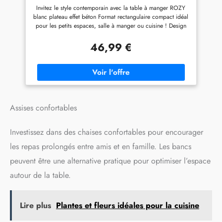
Invitez le style contemporain avec la table à manger ROZY
POLYVALENTE POUR TOUTE
blanc plateau effet béton Format rectangulaire compact idéal
PIÈCE : Cette table de cuisine
pour les petits espaces, salle à manger ou cuisine ! Design
ne se limite pas à la salle à
sobre, finition élégante et originale avec effet bicolore
manger. Elle fonctionne aussi
tendance Capacité 4 personnes pour des repas en famille ou
parfaitement comme espace
46,99 €
en petit comité conviviaux et chaleureux ! Dimensions
central pour la cuisine, bureau
globales : Longueur 110 cm x largeur 70 cm x Hauteur 72
à domicile ou poste de travail
cm - PB
en studio. Son design
contemporain s'intègre
harmonieusement dans
diverses pièces comme les
cuisines, salons ou cafés.
Assises confortables
BASE STABLE ET
ASSEMBLAGE FACILE :
Investissez dans des chaises confortables pour encourager
Équipée de patins
antidérapants pour protéger
les repas prolongés entre amis et en famille. Les bancs
vos sols et assurer une
peuvent être une alternative pratique pour optimiser l’espace
stabilité optimale, cette table
de cuisine est livrée avec tout
autour de la table.
le matériel nécessaire et des
instructions claires. Profitez
d'un montage rapide et sans
Lire plus
Plantes et fleurs idéales pour la cuisine
effort pour commencer à
l'utiliser immédiatement.