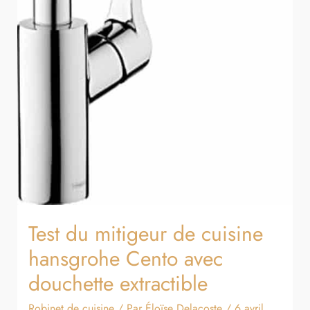
Test du mitigeur de cuisine
hansgrohe Cento avec
douchette extractible
Robinet de cuisine
/ Par
Éloïse Delacoste
/
6 avril