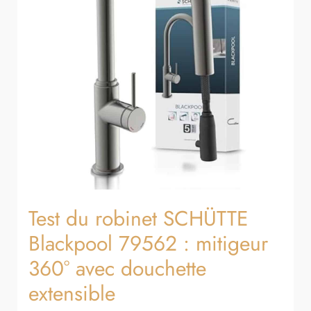
:
mitigeur
360°
avec
douchette
extensible
Test du robinet SCHÜTTE
Blackpool 79562 : mitigeur
360° avec douchette
extensible