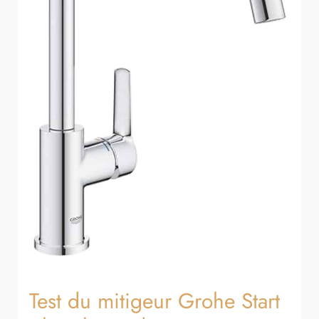
de
cuisine
escamotable
à
360°
Test du mitigeur Grohe Start