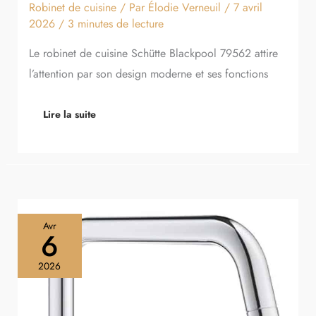
Robinet de cuisine
/ Par
Élodie Verneuil
/
7 avril
2026
/
3 minutes de lecture
Le robinet de cuisine Schütte Blackpool 79562 attire
l’attention par son design moderne et ses fonctions
Lire la suite
Test
Avr
du
6
mitigeur
Grohe
2026
Start
:
le
robinet