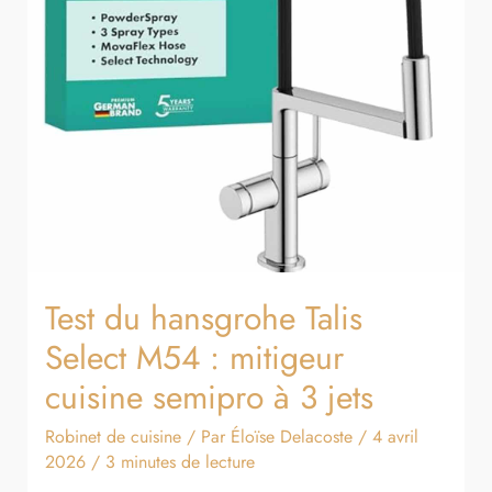
mitigeur
cuisine
semipro
à
3
jets
Test du hansgrohe Talis
Select M54 : mitigeur
cuisine semipro à 3 jets
Robinet de cuisine
/ Par
Éloïse Delacoste
/
4 avril
2026
/
3 minutes de lecture