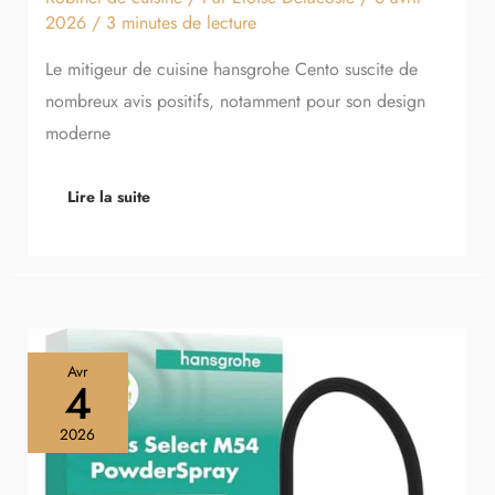
2026
/
3 minutes de lecture
Le mitigeur de cuisine hansgrohe Cento suscite de
nombreux avis positifs, notamment pour son design
moderne
Lire la suite
Test
Avr
du
4
hansgrohe
Talis
2026
Select
M54
: