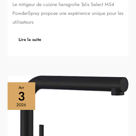
Le mitigeur de cuisine hansgrohe Talis Select M54
PowderSpray propose une expérience unique pour les
utilisateurs
Lire la suite
Test
Avr
du
3
mitigeur
hansgrohe
2026
Talis
M54
noir
mat
270