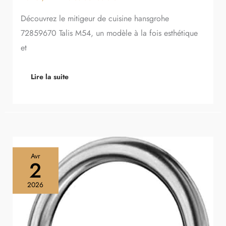
Découvrez le mitigeur de cuisine hansgrohe
72859670 Talis M54, un modèle à la fois esthétique
et
Lire la suite
Test
Avr
du
2
robinet
de
2026
cuisine
Blanco
Candor-
S