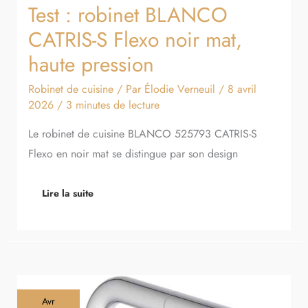
Test : robinet BLANCO
CATRIS-S Flexo noir mat,
haute pression
Robinet de cuisine
/ Par
Élodie Verneuil
/
8 avril
2026
/
3 minutes de lecture
Le robinet de cuisine BLANCO 525793 CATRIS-S
Flexo en noir mat se distingue par son design
Lire la suite
Test
Avr