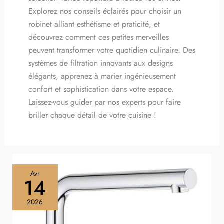
Explorez nos conseils éclairés pour choisir un
robinet alliant esthétisme et praticité, et
découvrez comment ces petites merveilles
peuvent transformer votre quotidien culinaire. Des
systèmes de filtration innovants aux designs
élégants, apprenez à marier ingénieusement
confort et sophistication dans votre espace.
Laissez-vous guider par nos experts pour faire
briller chaque détail de votre cuisine !
Test
Avr
du
14
robinet
Grohe
2026
Minta
: