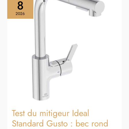
du
8
mitigeur
Ideal
2026
Standard
Gusto
:
bec
rond
pivotant
et
spray
extractible
Test du mitigeur Ideal
Standard Gusto : bec rond