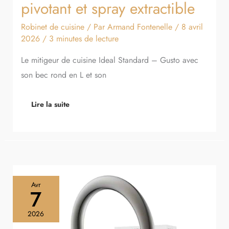
pivotant et spray extractible
Robinet de cuisine
/ Par
Armand Fontenelle
/
8 avril
2026
/
3 minutes de lecture
Le mitigeur de cuisine Ideal Standard – Gusto avec
son bec rond en L et son
Lire la suite
Test
Avr
du
7
robinet
SCHÜTTE
2026
Blackpool
79562