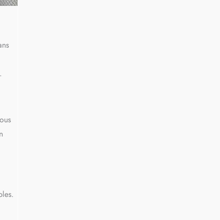
ans
.
sous
n
les.