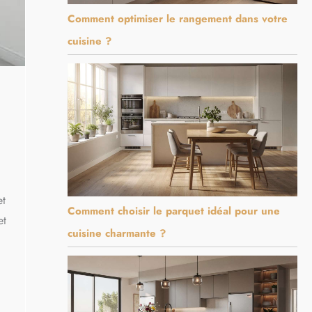
Comment optimiser le rangement dans votre
cuisine ?
et
Comment choisir le parquet idéal pour une
et
cuisine charmante ?