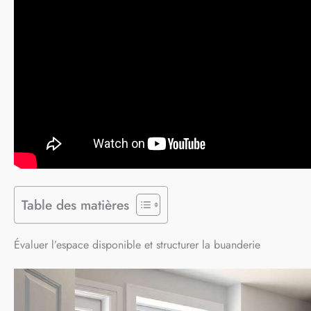
Table des matières
Évaluer l’espace disponible et structurer la buanderie