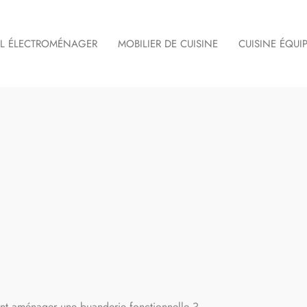
IL ÉLECTROMÉNAGER
MOBILIER DE CUISINE
CUISINE ÉQUI
t aménager une buanderie fonctionnelle ?