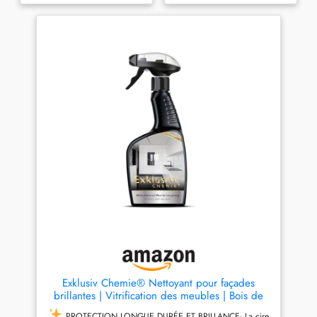
UTILISATION POLYVALENTE:
la saleté Préserve l'éclat de la
convient au plastique, au
surface - Particulièrement
verre, au bois, ainsi qu’aux
économique. Utilisation : le
surfaces laquées ou mates.
nettoyant pour façades
Nettoie sans rayures et aide à
brillantes Glutoclean est
préserver l’aspect soigné des
particulièrement adapté pour
meubles et façades de
les surfaces brillantes,
cuisine. Utiliser sans forte
laquées, revêtues de film et
pression CHIFFON
autres meubles délicats dans
MICROFIBRE INCLUS: 1
la maison, comme les façades
chiffon (40 x 40 cm) en 70 %
brillantes dans la cuisine, le
polyester, 30 % polyamide,
salon, la salle de bains et les
lavable en machine et
WC. Le spray de nettoyage
réutilisable. Prêt à l’emploi,
peut également être utilisé
aussi adapté comme cadeau
pour le nettoyage des
ou pour une première
surfaces plastifiées.
dotation d’entretien FORMULE
DOUCE: sans alcool, sans
solvants, soluble dans l’eau,
non inflammable. Doux pour
la peau et adapté à un usage
quotidien. Conçu pour les
Exklusiv Chemie® Nettoyant pour façades
surfaces sensibles dans la
brillantes | Vitrification des meubles | Bois de
cuisine, la salle de bain ou
placage, surfaces laquées, cuisines, portes,
l’espace de vie QUALITÉ
PROTECTION LONGUE DURÉE ET BRILLANCE- La cire