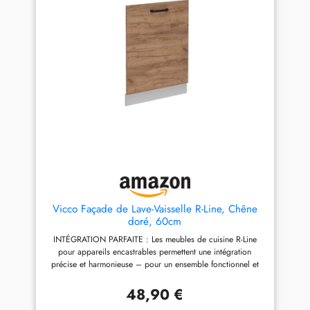
aux rayures, imperméable et
DIMENSIONS : La façade
facile à nettoyer. Compatible
pour le lave-vaisselle a les
avec IKEA : ces portes de
dimensions suivantes :
placard sur mesure sont
profondeur : 1,6 cm, largeur :
compatibles avec toutes les
45 cm, hauteur : 81,8 cm.
armoires de cuisine IKEA
MATÉRIAU : la façade est en
METOD et s'adaptent
panneau de particules facile à
parfaitement à votre système
entretenir, 16 mm, revêtement
existant. Ainsi, vous pouvez
en résine de mélamine.
mettre en valeur votre cuisine
LIVRAISON : Façade de lave-
sans effort. Montage rapide et
vaisselle en kit (remarque : la
facile : changez votre cuisine
décoration n'est pas comprise
en quelques minutes. Grâce
dans la livraison), instructions
au système de clic innovant,
de montage, matériel de
le montage est facile et rapide
montage
– pas d'outils, pas de
perçage, il suffit de changer
Vicco Façade de Lave-Vaisselle R-Line, Chêne
les façades de la cuisine.
doré, 60cm
Marque allemande - Prima
INTÉGRATION PARFAITE : Les meubles de cuisine R-Line
Systeme est synonyme de
pour appareils encastrables permettent une intégration
qualité et de durabilité. Ainsi,
précise et harmonieuse – pour un ensemble fonctionnel et
vous pouvez être sûr que vous
cohérent dans votre cuisine. POUR LAVE-VAISSELLE
profiterez longtemps de ces
ENCASTRABLES COMPLETS : La façade (60 cm) est
portes avant pour armoires de
48,90 €
conçue pour les appareils avec commandes internes –
cuisine.