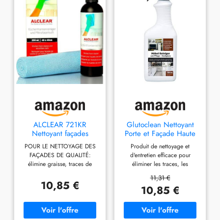
ALCLEAR 721KR
Glutoclean Nettoyant
Nettoyant façades
Porte et Façade Haute
Cuisine 250 ML avec
Brillance I Nettoie,
POUR LE NETTOYAGE DES
Produit de nettoyage et
Chiffon Microfibre
Maintient la Brillance I
FAÇADES DE QUALITÉ:
d'entretien efficace pour
Pour Meubles Laqués et
élimine graisse, traces de
éliminer les traces, les
Recouverts d’un Film &
doigts et poussière, sans
rayures, les traces de doigts
Surfaces de Cuisine
11,31 €
traces ni peluches. Pour
et les taches sur les façades
10,85 €
10,85 €
façades brillantes, laquées et
brillantes sensibles des
filmées dans la cuisine, la
cuisines, du salon, de la salle
salle de bain ou le salon.
de bain et des WC.
Respecte les matériaux
Nettoyage en douceur. Réduit