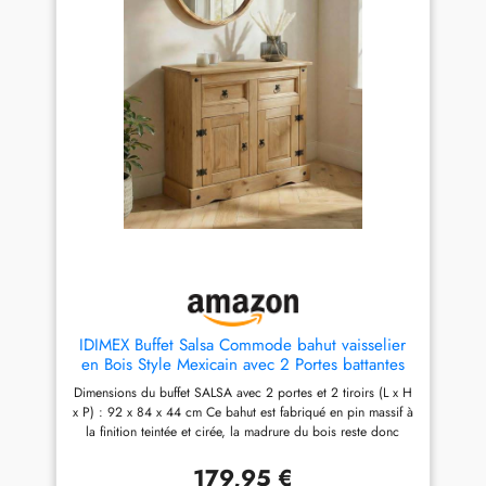
incrustées, offrent chacun
suffisamment despace de
rangement pour toutes vos
affaires De par son style
classique, ce meuble
saccordera facilement avec
votre mobilier et est parfait
pour aménager une salle à
manger ou une cuisine et
apporter une ambiance
maison de campagne dans
votre intérieur Finition lasuré
brun, la madrure du bois
reste visible
IDIMEX Buffet Salsa Commode bahut vaisselier
en Bois Style Mexicain avec 2 Portes battantes
et 2 tiroirs, en pin Massif Finition teintée/cirée
Dimensions du buffet SALSA avec 2 portes et 2 tiroirs (L x H
x P) : 92 x 84 x 44 cm Ce bahut est fabriqué en pin massif à
la finition teintée et cirée, la madrure du bois reste donc
visible ; les poignées décoratives sous forme danneaux, les
clous et les ferrures sont en métal de coloris noir Les 2
179,95 €