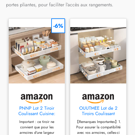
portes pliantes, pour faciliter l’accès aux rangements.
-6%
PNNP Lot 2 Tiroir
OUUTMEE Lot de 2
Coulissant Cuisine:
Tiroirs Coulissant
Rangement Placard
Cuisine, 32-53x43x7
Important : ce tiroir ne
【Remarques Importantes】1.
Extensible Blanc
CM, Blanc
convient que pour les
Pour assurer la compatibilité
armoires d'une largeur
avec vos armoires, celles-ci