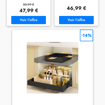
minimale de 32 cm et d'une
doivent avoir une largeur
50,99 €
profondeur de 42 cm. Il ne
supérieure à 32CM et une
46,99 €
47,99 €
convient pas aux armoires de
profondeur supérieure à
caisson. Veuillez mesurer les
42CM. 2. Les tiroirs
dimensions à l'avance pour
coulissants pour armoires de
éviter les incompatibilités
cuisine ne s'adaptent pas aux
Accès facile : Le système de
armoires avec cadre, lèvres
glissière télescopique vous
ou glissières (pas pour les
-14%
permet d’accéder facilement
armoires avec lèvres ou
aux casseroles, produits de
cadre). 3. Veuillez mesurer la
nettoyage, bocaux à épices,
taille de votre meuble avant
petits ustensiles de cuisine et
l'achat. 【Conception
conserves, couverts et même
Extensible】Le tiroir coulissant
aux objets les plus profonds,
est réglable, ce qui vous
sans avoir à vous accroupir,
permet d'ajuster facilement la
vous pencher ou déplacer les
largeur du tiroir pour
objets devant Optimisez
l'adapter aux dimensions de
l'espace de rangement : vous
votre armoire. Le tiroir
pouvez utiliser au mieux
coulissant peut être ajusté de
l'espace dans le placard pour
32 à 52CM en largeur,
ranger les objets de manière
s'adaptant à différentes tailles
ordonnée et propre. La
d'armoires pour ranger les
largeur peut être ajustée (32-
ustensiles de cuisine, les bols,
53 cm), ce qui convient à la
les épices, et plus encore.
taille des placards de cuisine,
【3 Rails Améliorés】Nos