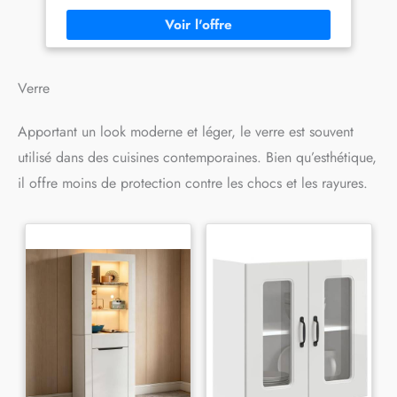
visibles uniquement à l’ouverture de la porte. DIMENSIONS :
La façade pour le lave-vaisselle a les dimensions suivantes :
profondeur : 1,6 cm, largeur : 45 cm, hauteur : 81,8 cm.
MATÉRIAU : la façade est en panneau de particules facile à
entretenir, 16 mm, revêtement en résine de mélamine.
LIVRAISON : Façade de lave-vaisselle en kit (remarque : la
Verre
décoration n'est pas comprise dans la livraison), instructions
de montage, matériel de montage
Apportant un look moderne et léger, le verre est souvent
utilisé dans des cuisines contemporaines. Bien qu’esthétique,
il offre moins de protection contre les chocs et les rayures.