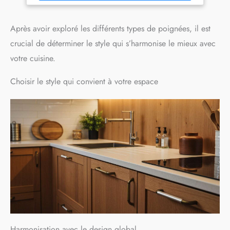
portes de placards, etc. Ces poignées de porte d'armoire
de cuisine 96mm sont un remplacement parfait pour vos
poignées de porte anciennes / endommagées. Peut être
Après avoir exploré les différents types de poignées, il est
utilisé dans la cuisine, salle de bain, chambre à coucher,
crucial de déterminer le style qui s’harmonise le mieux avec
bureau. Paquet contient: Set 10 pcs Poignées de porte de
meuble en acier inoxydable à espacement des trous de 96
votre cuisine.
mm pour armoires & tiroirs & porte d'armoire + 20 pcs vis
de fixation.
Choisir le style qui convient à votre espace
Harmonisation avec le design global