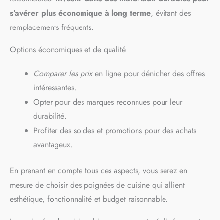
sont de taille idéale pour la
plupart des meubles. Elles
s’avérer plus économique à long terme
, évitant des
sont suffisamment grandes
remplacements fréquents.
pour offrir une prise
confortable lors de l’ouverture
des tiroirs ou des portes, tout
Options économiques et de qualité
en restant discrètes pour ne
pas dominer l’esthétique
globale des mobiliers. Cette
Comparer les prix
en ligne pour dénicher des offres
taille standardisée s’adapte à
intéressantes.
divers types de meubles :
tiroirs de cuisine, armoires de
Opter pour des marques reconnues pour leur
chambre, placards de salle de
durabilité.
bain, cabinets à médicaments
ou portes de commode.
Profiter des soldes et promotions pour des achats
Polyvalence d’Usage: Ces
poignées vintage sont
avantageux.
extrêmement polyvalentes,
meubles et espaces de la
maison. Elles peuvent être
En prenant en compte tous ces aspects, vous serez en
installées sur des tiroirs de
mesure de choisir des poignées de cuisine qui allient
cuisine, des armoires de
rangement, des placards de
esthétique, fonctionnalité et budget raisonnable.
salon, des cabinets à
médicaments, des portes de