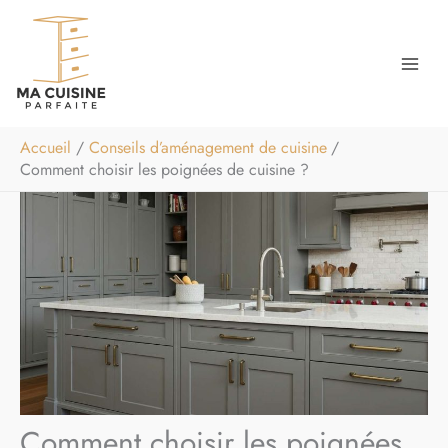
Aller
Rechercher
au
contenu
Accueil
Conseils d’aménagement de cuisine
Comment choisir les poignées de cuisine ?
Comment choisir les poignées