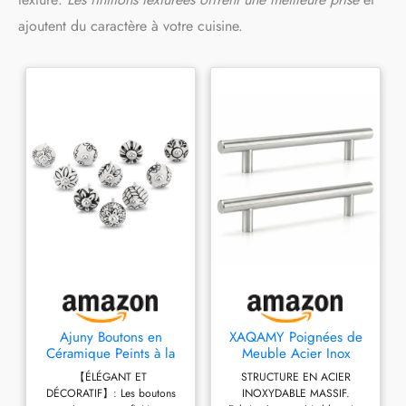
ajoutent du caractère à votre cuisine.
Ajuny Boutons en
XAQAMY Poignées de
Céramique Peints à la
Meuble Acier Inox
main pour Portes de
Massif, Entraxe 128mm
【ÉLÉGANT ET
STRUCTURE EN ACIER
Placard Tiroirs et
DÉCORATIF】: Les boutons
INOXYDABLE MASSIF.
Meubles Poignées de