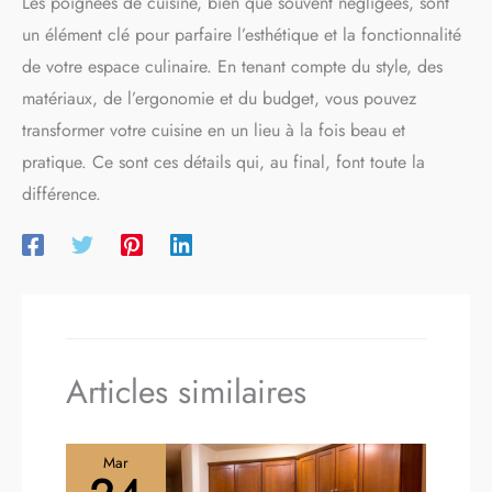
Les poignées de cuisine, bien que souvent négligées, sont
chambre ou même des
meubles de bureau. Que ce
un élément clé pour parfaire l’esthétique et la fonctionnalité
soit pour une rénovation
complète de votre maison,
de votre espace culinaire. En tenant compte du style, des
une modification partielle de
matériaux, de l’ergonomie et du budget, vous pouvez
certains meubles ou
l’équipement de nouveaux
transformer votre cuisine en un lieu à la fois beau et
mobiliers personnalisés, ces
pratique. Ce sont ces détails qui, au final, font toute la
poignées s’adaptent à toutes
vos besoins.
différence.
Articles similaires
Mar