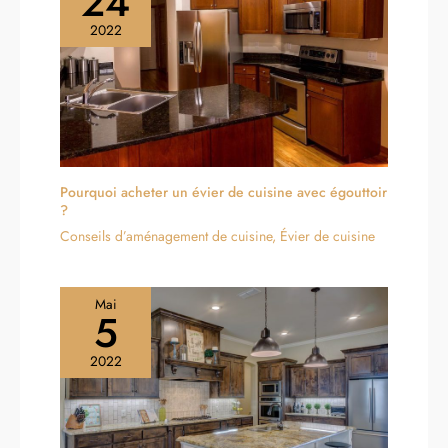
24
2022
Pourquoi acheter un évier de cuisine avec égouttoir
?
Conseils d’aménagement de cuisine
,
Évier de cuisine
Mai
5
2022