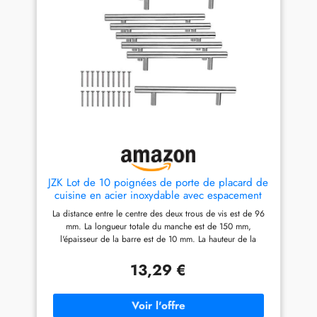
poignées + 4 * vis.
JZK Lot de 10 poignées de porte de placard de
cuisine en acier inoxydable avec espacement
des trous de 96 mm en acier brossé pour porte
La distance entre le centre des deux trous de vis est de 96
de placard de cuisine
mm. La longueur totale du manche est de 150 mm,
l'épaisseur de la barre est de 10 mm. La hauteur de la
poignée est de 32 mm. Longueur de la vis: 26.5mm. Ce
guidon de porte de garde-robe est en acier inoxydable avec
13,29 €
finition brossée. Ils sont très élégants et modernes. Ces
poignées de porte en acier brossé constituent un moyen peu
coûteux de revamping/ mettre à jour vos meubles, et
conviennent ainsi aux placards, armoires, tiroirs, commodes,