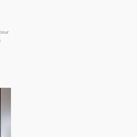
 pour
t