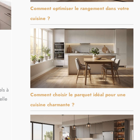
Comment optimiser le rangement dans votre
cuisine ?
els à
Comment choisir le parquet idéal pour une
elle
cuisine charmante ?