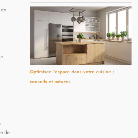
 de
ne
Optimiser l’espace dans votre cuisine :
conseils et astuces
e
le de