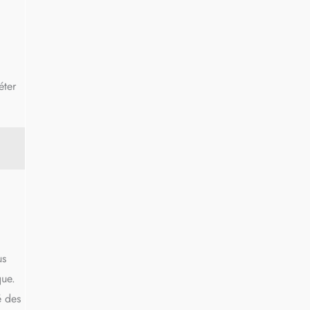
éter
us
que.
é des