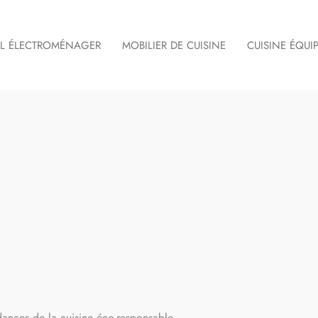
IL ÉLECTROMÉNAGER
MOBILIER DE CUISINE
CUISINE ÉQUI
dances de la cuisine éco-responsable