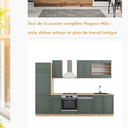
Test de la cuisine complète Pegane Mila :
style chêne artisan et plan de travail intégré