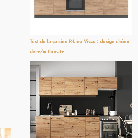
Test de la cuisine R-Line Vicco : design chêne
doré/anthracite