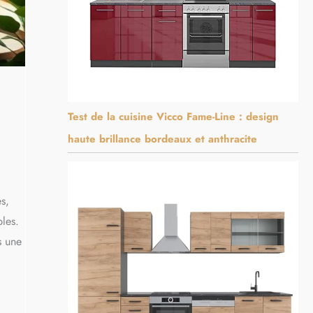
Test de la cuisine Vicco Fame-Line : design
haute brillance bordeaux et anthracite
s,
bles.
s une