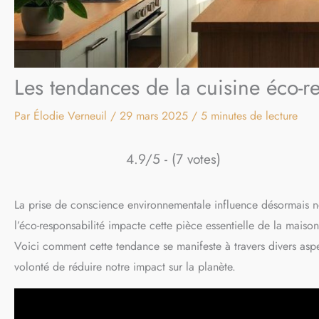
Les tendances de la cuisine éco-r
Par
Élodie Verneuil
/
29 mars 2025
/
5 minutes de lecture
4.9/5 - (7 votes)
La prise de conscience environnementale influence désormais not
l’éco-responsabilité impacte cette pièce essentielle de la maiso
Voici comment cette tendance se manifeste à travers divers aspec
volonté de réduire notre impact sur la planète.