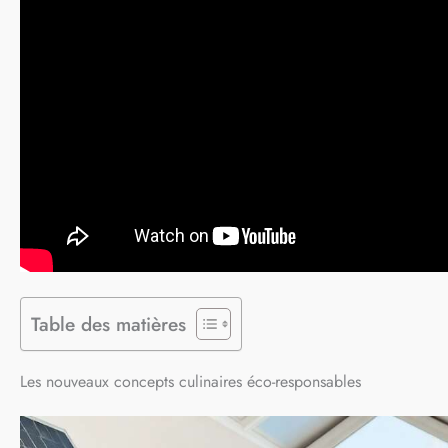
Table des matières
Les nouveaux concepts culinaires éco-responsables