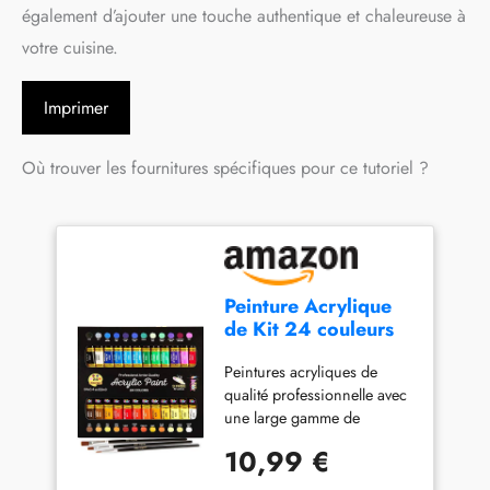
également d’ajouter une touche authentique et chaleureuse à
votre cuisine.
Imprimer
Où trouver les fournitures spécifiques pour ce tutoriel ?
Peinture Acrylique
de Kit 24 couleurs
avec 3 pinceaux
Peintures acryliques de
pour fournitures
qualité professionnelle avec
scolaires travaux
une large gamme de
manuels peintures
couleurs vives et éclatantes
papier toile peinture
10,99 €
qui sont formulées de
sur roche bois
manière unique avec des