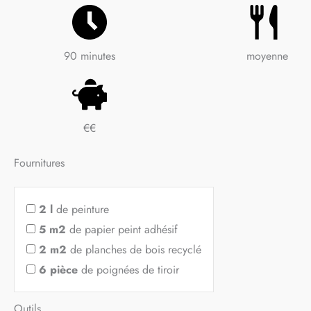
90 minutes
moyenne
€€
Fournitures
2
l
de peinture
5
m2
de papier peint adhésif
2
m2
de planches de bois recyclé
6
pièce
de poignées de tiroir
Outils