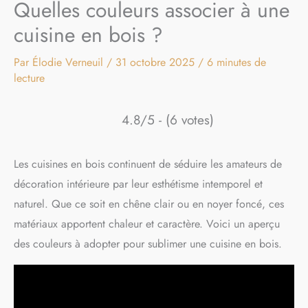
Quelles couleurs associer à une
cuisine en bois ?
Par
Élodie Verneuil
/
31 octobre 2025
/
6 minutes de
lecture
4.8/5 - (6 votes)
Les cuisines en bois continuent de séduire les amateurs de
décoration intérieure par leur esthétisme intemporel et
naturel. Que ce soit en chêne clair ou en noyer foncé, ces
matériaux apportent chaleur et caractère. Voici un aperçu
des couleurs à adopter pour sublimer une cuisine en bois.