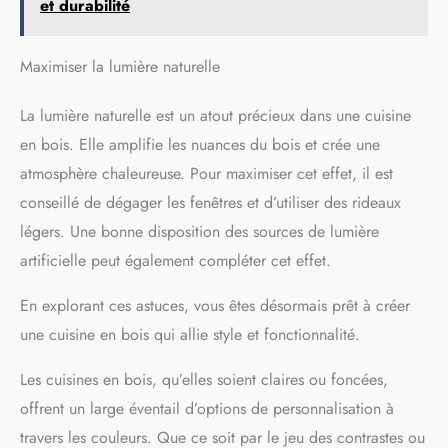
transfert de chaleur et les
et durabilité
mains chaudes.
Cadeau
idéal pour la cuisine et la
pâtisserie : Ce accessoire
Maximiser la lumière naturelle
cuisine est non seulement
adapté pour les amateurs de
cuisine ou les chefs
La lumière naturelle est un atout précieux dans une cuisine
expérimentés, mais aussi un
en bois. Elle amplifie les nuances du bois et crée une
excellent cadeau pour tous
ceux qui aiment cuisiner et
atmosphère chaleureuse. Pour maximiser cet effet, il est
cuisiner, ce sera également le
conseillé de dégager les fenêtres et d’utiliser des rideaux
cadeau parfait pour Noël, la
pendaison de crémaillère, les
légers. Une bonne disposition des sources de lumière
fêtes et les mariages. Si vous
avez un problème avec le
artificielle peut également compléter cet effet.
Ustensiles de Cuisine en
Silicone, veuillez contacter
En explorant ces astuces, vous êtes désormais prêt à créer
notre service client.
une cuisine en bois qui allie style et fonctionnalité.
Les cuisines en bois, qu’elles soient claires ou foncées,
offrent un large éventail d’options de personnalisation à
travers les couleurs. Que ce soit par le jeu des contrastes ou