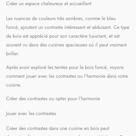
chaleur par son style scandinave. Idéal pour créer une
Créer un espace chaleureux et accueillant
ambiance conviviale. MATERIAUX SOLIDES ET DURABLES :
Chaque caisson, ou meuble de rangement, est composé de
Les nuances de couleurs très sombres, comme le bleu
panneaux de particules (aggloméré) d'une épaisseur de 16
mm. Idéal pour des meubles de cuisine robuste qui durent
foncé, ajoutent un contraste intéressant et séduisant. Ce type
dans le temps. FACILITÉ D'INSTALLATION : Tous les
de bois est apprécié pour son caractère luxuriant, et est
éléments sont pré-percés et vous recevez un colis unique
pour chaque meuble où tout est inclus. L'installation des
souvent vu dans des cuisines spacieuses où il peut vraiment
meubles est facile et rapide grâce à notre notice simple et
intuitive.
briller.
Après avoir exploré les teintes pour le bois foncé, voyons
comment jouer avec les contrastes ou l’harmonie dans votre
cuisine.
Créer des contrastes ou opter pour l’harmonie
Jouer avec les contrastes
Créer des contrastes dans une cuisine en bois peut