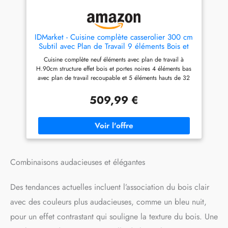
SOLIDES ET DURABLES :
Chaque caisson, ou meuble
de rangement, est composé
de panneaux de particules
IDMarket - Cuisine complète casserolier 300 cm
(aggloméré) d'une épaisseur
Subtil avec Plan de Travail 9 éléments Bois et
de 16 mm. Idéal pour des
Noir
Cuisine complète neuf éléments avec plan de travail à
meubles de cuisine robuste
H.90cm structure effet bois et portes noires 4 éléments bas
qui durent dans le temps.
avec plan de travail recoupable et 5 éléments hauts de 32
FACILITÉ D'INSTALLATION :
cm de profondeur Structure effet bois et façades noires avec
Tous les éléments sont pré-
poignée de 11 cm, cuisine ultra fonctionnelle Structure des
percés et vous recevez un
509,99 €
éléments et façades en PB - Plan de travail de 2,5 cm
colis unique pour chaque
d'épaisseur 4 éléments bas de 48 cm de profondeur + 4
meuble où tout est inclus.
éléments hauts de 32 cm de profondeur + plan de travail
L'installation des meubles est
facile et rapide grâce à notre
notice simple et intuitive.
Combinaisons audacieuses et élégantes
Des tendances actuelles incluent l’association du bois clair
avec des couleurs plus audacieuses, comme un bleu nuit,
pour un effet contrastant qui souligne la texture du bois. Une