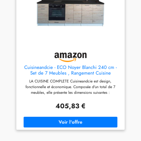
60% de durée de vie
supplémentaire et 50%
d'émissions de formaldéhyde
réduites par rapport aux
panneaux standards. Résistant
aux rayures, facile à entretenir.
ÉQUIPEMENT PRATIQUE :
Système à vérin à gaz dans
les meubles hauts pour une
ouverture en douceur sans
effort, sens d'ouverture
réglable gauche/droite.
Cuisineandcie - ECO Noyer Blanchi 240 cm -
Livraison en kit à monter soi-
Set de 7 Meubles , Rangement Cuisine
même avec outils,
Equipée Complete
LA CUISINE COMPLETE Cuisineandcie est design,
quincaillerie et notice
fonctionnelle et économique. Composée d'un total de 7
(FR/EN/DE). IDÉAL POUR
meubles, elle présente les dimensions suivantes :
APPARTEMENT, STUDIO &
Profondeur: 46 cm, Epaisseur: 18 mm, Longueur: 240 cm.
PREMIER LOGEMENT : Cette
RAPPORT QUALITE PRIX IMBATTABLE : Nos meubles de
cuisine compacte s'intègre
405,83 €
cuisine offrent un espace de rangement optimal pour tous
parfaitement dans les
vos ustensiles de cuisine. Notre but : satisfaire toutes les
locations, kitchenettes,
envies au meilleur prix, sans négliger la qualité. FINITIONS
colocations et petits
ÉLÉGANTES : Avec une façade en mélaminé de 18 mm
appartements – une solution
d'épaisseur, le rendu de nos meubles est moderne et
gain de place pour une
élégant. Le modèle Noyer Blanchi apporte une touche de
cuisine moderne et complète.