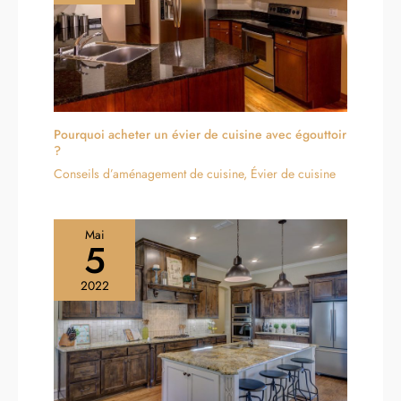
Pourquoi acheter un évier de cuisine avec égouttoir
?
Conseils d’aménagement de cuisine
,
Évier de cuisine
Mai
5
2022