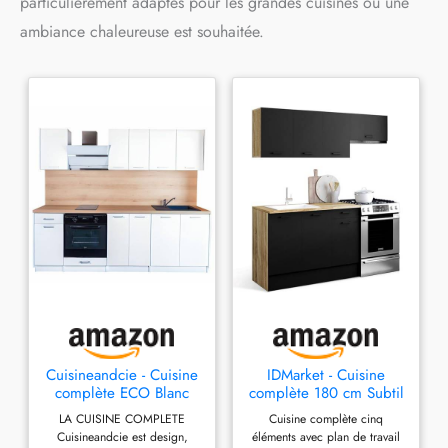
particulièrement adaptés pour les grandes cuisines où une
ambiance chaleureuse est souhaitée.
Cuisineandcie - Cuisine
IDMarket - Cuisine
complète ECO Blanc
complète 180 cm Subtil
240 cm
avec Plan de Travail 5
LA CUISINE COMPLETE
Cuisine complète cinq
éléments Bois et Noir
Cuisineandcie est design,
éléments avec plan de travail