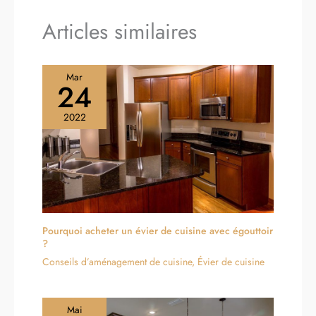
Articles similaires
Mar
24
2022
Pourquoi acheter un évier de cuisine avec égouttoir
?
Conseils d’aménagement de cuisine
,
Évier de cuisine
Mai