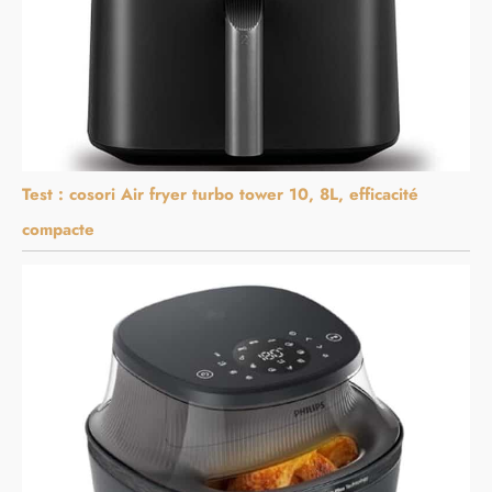
Test : cosori Air fryer turbo tower 10, 8L, efficacité
compacte