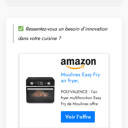
Ressentez-vous un besoin d’innovation
dans votre cuisine ?
Moulinex Easy Fry
air fryer,
multicuiseur et four,
POLYVALENCE : l’air
20 L, 10
fryer multifonction Easy
programmes,
Fry de Moulinex offre
friteuse sans huile,
toutes les fonctionnalités
3 niveaux de
d'un four et d'une
cuisson, compact,
friteuse sans huile avec
extra crisp, noir,
3 niveaux de cuisson et