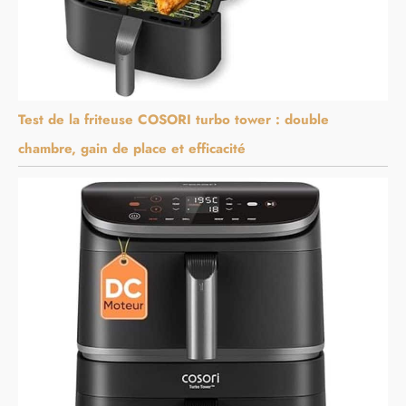
Test de la friteuse COSORI turbo tower : double
chambre, gain de place et efficacité