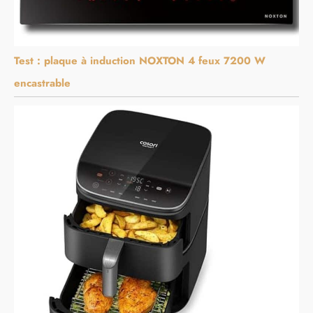
Test : plaque à induction NOXTON 4 feux 7200 W
encastrable