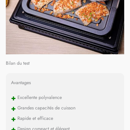
plateau ramasse-miettes,
pour préparer une infinité
de recettes APPLICATION
MOULINEX : vous y
trouverez une inspiration
illimitée, des recettes
simples, de saison, des
astuces pratiques INCLUS
: friteuse air fryer, panier
pour friture, grille
réversible, lèchefrite,
Bilan du test
plateau ramasse-miettes
Avantages
+
Excellente polyvalence
+
Grandes capacités de cuisson
+
Rapide et efficace
+
Design compact et élégant