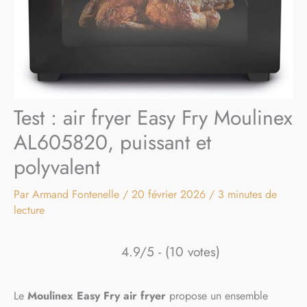
Test : air fryer Easy Fry Moulinex
AL605820, puissant et
polyvalent
Par
Armand Fontenelle
/
20 février 2026
/
3 minutes de
lecture
4.9/5 - (10 votes)
Le
Moulinex Easy Fry air fryer
propose un ensemble