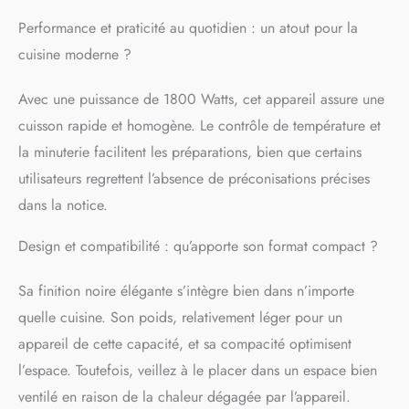
pour obtenir une finition
Performance et praticité au quotidien : un atout pour la
dorée irrésistible avec peu
ou pas d'huile
cuisine moderne ?
ÉCONOMIES D'ÉNERGIE
: cette air fryer utilise
Avec une puissance de 1800 Watts, cet appareil assure une
jusqu'à 70 % d'énergie en
cuisson rapide et homogène. Le contrôle de température et
moins et prépare vos plats
2 fois plus rapidement
la minuterie facilitent les préparations, bien que certains
qu’un four classique ; test
utilisateurs regrettent l’absence de préconisations précises
externe réalisé pour 700 g
dans la notice.
de frites et comparé à un
four à convection
Moulinex RÉPARABILITÉ
Design et compatibilité : qu’apporte son format compact ?
15 ANS AU JUSTE PRIX :
engagement de
Sa finition noire élégante s’intègre bien dans n’importe
réparabilité 15 ans au
quelle cuisine. Son poids, relativement léger pour un
juste prix grâce à notre
réseau de 6200
appareil de cette capacité, et sa compacité optimisent
réparateurs dans le
l’espace. Toutefois, veillez à le placer dans un espace bien
monde, pour contribuer à
ventilé en raison de la chaleur dégagée par l’appareil.
la protection de