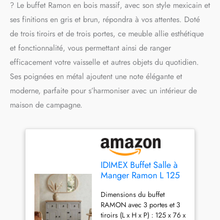
? Le buffet Ramon en bois massif, avec son style mexicain et
ses finitions en gris et brun, répondra à vos attentes. Doté
de trois tiroirs et de trois portes, ce meuble allie esthétique
et fonctionnalité, vous permettant ainsi de ranger
efficacement votre vaisselle et autres objets du quotidien.
Ses poignées en métal ajoutent une note élégante et
moderne, parfaite pour s’harmoniser avec un intérieur de
maison de campagne.
IDIMEX Buffet Salle à
Manger Ramon L 125
cm en Bois Massif Gris
Dimensions du buffet
et Brun, Meuble de
RAMON avec 3 portes et 3
Rangement Adulte 3
tiroirs (L x H x P) : 125 x 76 x
tiroirs et 3 Portes avec