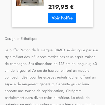
40 cm Ce bahut est fabriqué
poignées en métal,
219,95 €
en pin massif et recouvert
Commode bahut Style
dune lasure de coloris gris
Mexicain Maison de
avec une finition bois
Campagne
naturel au niveau du plateau
supérieur, la madrure du
bois reste donc visible ; les
poignées décoratives sous
Design et Esthétique
forme danneaux, les clous et
les ferrures sont en métal de
Le buffet Ramon de la marque IDIMEX se distingue par son
coloris noir à leffet vieilli Les
style mêlant des influences mexicaines et un esprit maison
3 tiroirs et le grand
compartiment derrière les 3
de campagne. Ses dimensions de 125 cm de longueur, 40
portes battantes, avec une
cm de largeur et 76 cm de hauteur en font un meuble
tablette réglable en hauteur,
offrent chacun suffisamment
compact, idéal pour les espaces réduits tout en offrant un
despace de rangement pour
espace de rangement généreux. Sa teinte gris et brun
toutes vos affaires : de la
apporte une touche de sophistication, s’intégrant
vaisselle, des ustensiles de
cuisine ou du petit
parfaitement dans divers styles d’intérieur. Le choix de
électroménager, du linge de
poignées en métal accentue son caractère rustique tout en