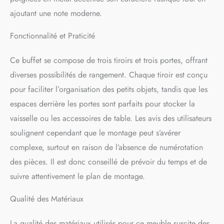
table ou du linge de maison,
divers objets ou de la
ajoutant une note moderne.
déco... Avec son style
mexicain à la fois rustique et
Fonctionnalité et Praticité
chaleureux, ce meuble
saccordera facilement avec
Ce buffet se compose de trois tiroirs et trois portes, offrant
le reste de votre mobilier et
diverses possibilités de rangement. Chaque tiroir est conçu
est parfait pour aménager
votre salle à manger, votre
pour faciliter l’organisation des petits objets, tandis que les
séjour ou votre cuisine Ce
espaces derrière les portes sont parfaits pour stocker la
meuble de rangement en
bois massif fait partie de
vaisselle ou les accessoires de table. Les avis des utilisateurs
notre collection RAMON,
soulignent cependant que le montage peut s’avérer
composé de mobilier de
complexe, surtout en raison de l’absence de numérotation
style mexicain au charme
authentique et intemporel,
des pièces. Il est donc conseillé de prévoir du temps et de
associant à la fois la couleur
suivre attentivement le plan de montage.
naturelle du bois et le gris
taupe pour plus doriginalité
Qualité des Matériaux
!
La qualité des matériaux utilisés pour ce meuble suscite des