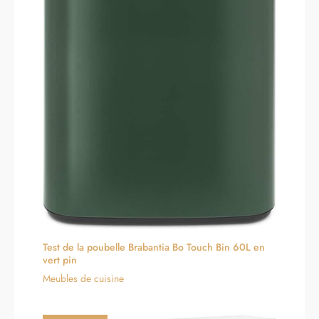
soigneusement emballés pour
plus de sécurité. Ne vous
inquiétez pas pour le
montage ! Des instructions
illustrées claires et un
processus simplifié rendent
l'assemblage de ce meuble de
rangement rapide et facile.Si
vous rencontrez des
problèmes avec des portes
mal alignées, vous pouvez
regarder notre vidéo
d'ajustement des espaces des
portes ou nous contacter pour
assistance. Et en cas de
question, notre service client
réactif est là pour vous aider.
Test de la poubelle Brabantia Bo Touch Bin 60L en
vert pin
Meubles de cuisine