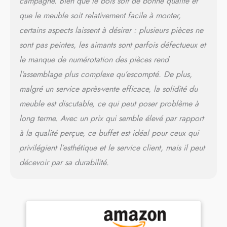
campagne. Bien que le bois soit de bonne qualité et
meuble de rangement en
que le meuble soit relativement facile à monter,
bois massif fait partie de
notre collection RAMON,
certains aspects laissent à désirer : plusieurs pièces ne
composé de mobilier de
sont pas peintes, les aimants sont parfois défectueux et
style mexicain au charme
le manque de numérotation des pièces rend
authentique et intemporel,
associant à la fois la couleur
l’assemblage plus complexe qu’escompté. De plus,
naturelle du bois et le gris
malgré un service après-vente efficace, la solidité du
taupe pour plus doriginalité
meuble est discutable, ce qui peut poser problème à
!
long terme. Avec un prix qui semble élevé par rapport
à la qualité perçue, ce buffet est idéal pour ceux qui
privilégient l’esthétique et le service client, mais il peut
décevoir par sa durabilité.