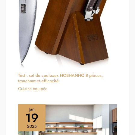
Test : set de couteaux HOSHANHO 8 pièces,
tranchant et efficacité
Cuisine équipée
Jan
19
2025