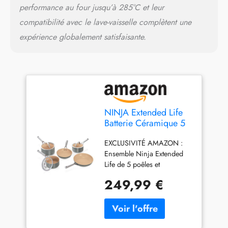
performance au four jusqu’à 285°C et leur
compatibilité avec le lave-vaisselle complètent une
expérience globalement satisfaisante.
NINJA Extended Life
Batterie Céramique 5
Pièces Antiadhésives
EXCLUSIVITÉ AMAZON :
CW95000EUUKDB
Ensemble Ninja Extended
Life de 5 poêles et
casseroles en céramique
249,99 €
gris et terracotta. Comprend
deux poêles de 20 et 24 cm
et trois casseroles de 16, 18
et 20 cm avec leurs