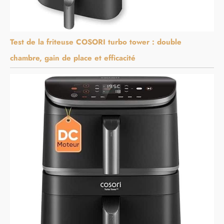
Test de la friteuse COSORI turbo tower : double
chambre, gain de place et efficacité