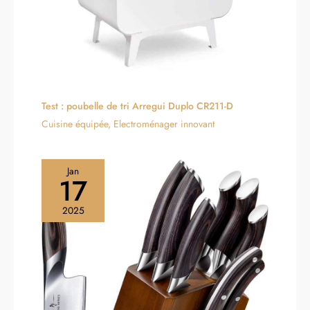
nettoyage sans effort,
permettant de laver facilement
l’intérieur et l’extérieur des
casseroles et poêles.
Test : poubelle de tri Arregui Duplo CR211-D
Cuisine équipée
,
Electroménager innovant
Jan
17
2025