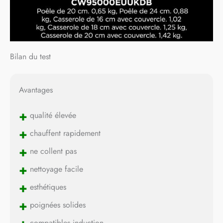
Bilan du test
Avantages
+
qualité élevée
+
chauffent rapidement
+
ne collent pas
+
nettoyage facile
+
esthétiques
+
poignées solides
compatibles induction