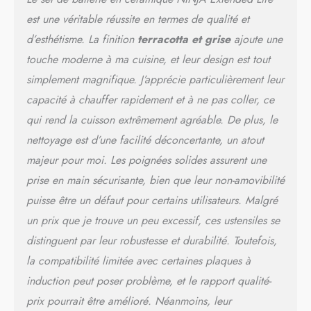
cm avec Couvercle, 1,02 kg,
Casserole 18 cm avec
est une véritable réussite en termes de qualité et
Couvercle, 1,25 kg,
d’esthétisme. La finition
terracotta et grise
ajoute une
Casserole 20 cm avec
touche moderne à ma cuisine, et leur design est tout
Couvercle, 1,42 kg. Couleur
: Gris et Terracotta
simplement magnifique. J’apprécie particulièrement leur
GARANTIE DE 5 ANS*
capacité à chauffer rapidement et à ne pas coller, ce
(*La céramique à durée de
vie prolongée de Ninja est
qui rend la cuisson extrêmement agréable. De plus, le
entièrement garantie par
nettoyage est d’une facilité déconcertante, un atout
Ninja pour maintenir des
majeur pour moi. Les poignées solides assurent une
performances antiadhésives
pendant 5 ans
prise en main sécurisante, bien que leur non-amovibilité
(lorsqu'utilisée comme
puisse être un défaut pour certains utilisateurs. Malgré
indiqué)
un prix que je trouve un peu excessif, ces ustensiles se
distinguent par leur robustesse et durabilité. Toutefois,
la compatibilité limitée avec certaines plaques à
induction peut poser problème, et le rapport qualité-
prix pourrait être amélioré. Néanmoins, leur