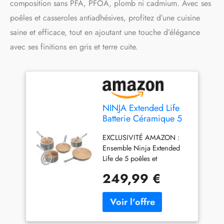
composition sans PFA, PFOA, plomb ni cadmium. Avec ses
poêles et casseroles antiadhésives, profitez d’une cuisine
saine et efficace, tout en ajoutant une touche d’élégance
avec ses finitions en gris et terre cuite.
NINJA Extended Life
Batterie Céramique 5
Pièces Antiadhésives
EXCLUSIVITÉ AMAZON :
CW95000EUUKDB
Ensemble Ninja Extended
Life de 5 poêles et
casseroles en céramique
249,99 €
gris et terracotta. Comprend
deux poêles de 20 et 24 cm
et trois casseroles de 16, 18
et 20 cm avec leurs
couvercles ADAPTÉ À TOUS