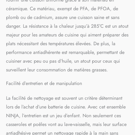
Couvercle, 1,25 kg,
céramique. Ce matériau, exempt de PFA, de PFOA, de
Casserole 20 cm avec
Couvercle, 1,42 kg. Couleur
plomb ou de cadmium, assure une cuisson saine et sans
: Gris et Terracotta
danger. La résistance à la chaleur jusqu’à 285°C est un atout
GARANTIE DE 5 ANS*
(*La céramique à durée de
majeur pour les amateurs de cuisine qui aiment préparer des
vie prolongée de Ninja est
plats nécessitant des températures élevées. De plus, la
entièrement garantie par
performance antiadhérente est remarquable, permettant de
Ninja pour maintenir des
performances antiadhésives
cuisiner avec peu ou pas d’huile, un atout pour ceux qui
pendant 5 ans
surveillent leur consommation de matières grasses.
(lorsqu'utilisée comme
indiqué)
Facilité d’entretien et de manipulation
La facilité de nettoyage est souvent un critère déterminant
lors de l’achat d’une batterie de cuisine. Avec cet ensemble
NINJA, l’entretien est un jeu d’enfant. Non seulement ces
casseroles et poêles vont au lave-vaisselle, mais leur surface
antiadhésive permet un nettoyage rapide à la main sans