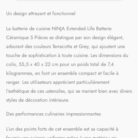
LES TYPES DE PLAQUES :
Convient à tous les types de
Un design attrayant et fonctionnel
plaques de cuisson, y
compris l'induction, le gaz,
La batterie de cuisine NINJA Extended Life Batterie
l'électrique et la céramique
Céramique 5 Pièces se distingue par son design élégant,
TECHNOLOGIE
CERAMICLOCK : Le
arborant des couleurs Terracotta et Grey, qui ajoutent une
revêtement céramique à
touche de sophistication à toute cuisine. Les dimensions du
double liaison résistant offre
des années de performance
colis, 55,5 x 40 x 22 cm pour un poids total de 7,4
antiadhésive LAVABLE AU
kilogrammes, en font un ensemble compact et facile à
LAVE-VAISSELLE : Lavez à la
ranger. Les utilisateurs apprécient particulièrement
main ou au lave-vaisselle,
sans besoin de pré-
l’esthétique de ces ustensiles, qui se marient bien avec divers
trempage ni de frottement
styles de décoration intérieure.
INCLUS : Ninja Extended
Life Poêle à Frire 20 cm,
Des performances culinaires impressionnantes
0,65 kg, Poêle à Frire 24
cm, 0,88 kg, Casserole 16
cm avec Couvercle, 1,02 kg,
L’un des points forts de cet ensemble est sa capacité à
Casserole 18 cm avec
fournir une cuisson uniforme grâce à son matériau en