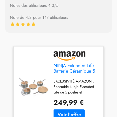
Notes des utilisateurs 4.3/5
Note de 4.3 pour 147 utilisateurs
NINJA Extended Life
Batterie Céramique 5
Pièces Antiadhésives
EXCLUSIVITÉ AMAZON :
CW95000EUUKDB
Ensemble Ninja Extended
Life de 5 poêles et
casseroles en céramique
249,99 €
gris et terracotta. Comprend
deux poêles de 20 et 24 cm
et trois casseroles de 16, 18