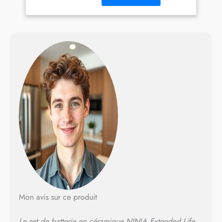
et 20 cm avec leurs
couvercles ADAPTÉ À TOUS
LES TYPES DE PLAQUES :
Convient à tous les types de
plaques de cuisson, y
compris l'induction, le gaz,
l'électrique et la céramique
TECHNOLOGIE
CERAMICLOCK : Le
revêtement céramique à
double liaison résistant offre
des années de performance
antiadhésive LAVABLE AU
LAVE-VAISSELLE : Lavez à la
main ou au lave-vaisselle,
sans besoin de pré-
trempage ni de frottement
INCLUS : Ninja Extended
Life Poêle à Frire 20 cm,
Mon avis sur ce produit
0,65 kg, Poêle à Frire 24
cm, 0,88 kg, Casserole 16
Le set de batterie en céramique NINJA Extended Life