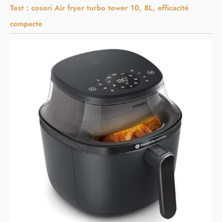
Test : cosori Air fryer turbo tower 10, 8L, efficacité
compacte