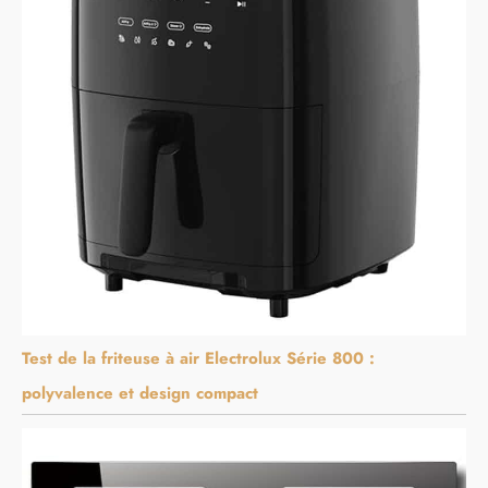
Test de la friteuse à air Electrolux Série 800 :
polyvalence et design compact