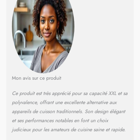
sèche-linge, barbecue,
panier rotatif pour une
cuisson uniforme et
rapide, mode
décongélation et
cuisson du pain FACILE
À UTILISER | Porte à
double vitrage,
ouverture verticale de la
porte et panneau de
commande tactile avec
écran LCD La friteuse à
Mon avis sur ce produit
air pour four Ardes est
multifonctionnelle,
pratique à utiliser et
Ce produit est très apprécié pour sa capacité XXL et sa
facile à nettoyer Les
polyvalence, offrant une excellente alternative aux
récipients et accessoires
appareils de cuisson traditionnels. Son design élégant
passent au lave-vaisselle
DIMENSIONS ET
et ses performances notables en font un choix
ACCESSOIRES |
judicieux pour les amateurs de cuisine saine et rapide.
Dimensions : longueur
43 cm, profondeur 42,5