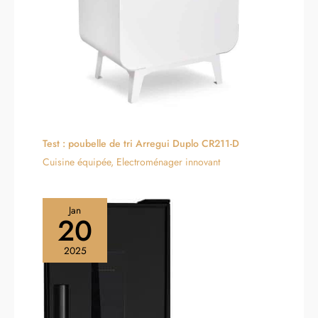
précis sur la température
【Protection de sécurité cinq
fois】Les coussinets
antidérapant du mini four
stabilisent le corps de la
machine. Le micro-interrupteur
peut couper automatiquement
l'alimentation pour éviter les
brûlures au cas anormal. Le
filet de protection de l'anneau
chauffant empêche les corps
Test : poubelle de tri Arregui Duplo CR211-D
étrangers de pénétrer.
Cuisine équipée
,
Electroménager innovant
Jan
20
2025