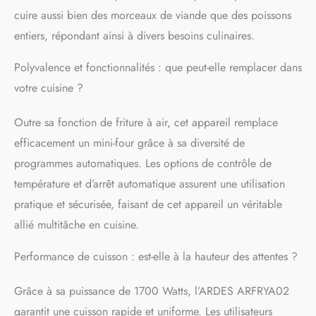
UTILISER | Porte à double
cuire aussi bien des morceaux de viande que des poissons
vitrage, ouverture verticale
de la porte et panneau de
entiers, répondant ainsi à divers besoins culinaires.
commande tactile avec
écran LCD La friteuse à air
Polyvalence et fonctionnalités : que peut-elle remplacer dans
pour four Ardes est
votre cuisine ?
multifonctionnelle,
pratique à utiliser et facile
Outre sa fonction de friture à air, cet appareil remplace
à nettoyer Les récipients et
accessoires passent au
efficacement un mini-four grâce à sa diversité de
lave-vaisselle
programmes automatiques. Les options de contrôle de
DIMENSIONS ET
ACCESSOIRES |
température et d’arrêt automatique assurent une utilisation
Dimensions : longueur 43
pratique et sécurisée, faisant de cet appareil un véritable
cm, profondeur 42,5 cm,
allié multitâche en cuisine.
hauteur 36 cm Notre
friteuse à air est équipée
d'une grande capacité et
Performance de cuisson : est-elle à la hauteur des attentes ?
d'accessoires tels qu'un
panier rotatif en acier
Grâce à sa puissance de 1700 Watts, l’ARDES ARFRYA02
inoxydable, un rôtissoire,
garantit une cuisson rapide et uniforme. Les utilisateurs
un gant anti-brûlure, une