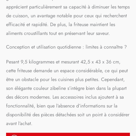
pince à rôtissoire, un
apprécient particulièrement sa capacité à diminuer les temps
ramasse-miettes, un gril et
de cuisson, un avantage notable pour ceux qui recherchent
une plaque à pâtisserie
efficacité et rapidité. De plus, la friteuse maintient les
ARDES | Depuis 60 ans,
nous proposons des
aliments croustillants tout en préservant leur saveur.
produits pour votre
maison qui sont
Conception et utilisation quotidienne : limites à connaître ?
fonctionnels, sûrs, faciles
à utiliser et capables de
Pesant 9,5 kilogrammes et mesurant 42,5 x 43 x 36 cm,
répondre aux besoins
quotidiens
cette friteuse demande un espace considérable, ce qui peut
être un obstacle pour les cuisines plus petites. Cependant,
son élégante couleur zibeline s’intègre bien dans la plupart
des décors modernes. Les accessoires inclus ajoutent à sa
fonctionnalité, bien que l’absence d’informations sur la
disponibilité des pièces détachées soit un point à considérer
avant l’achat.