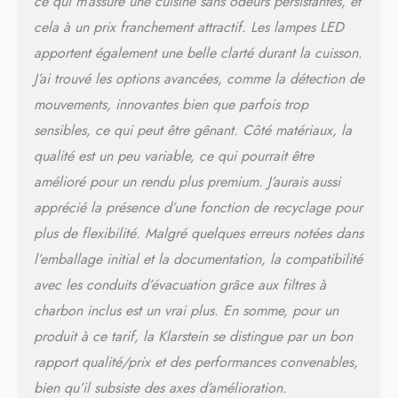
ce qui m’assure une cuisine sans odeurs persistantes, et
machine. La hotte a une
cela à un prix franchement attractif. Les lampes LED
fonction recyclage grâce au
filtre à charbon. EFFICACE
apportent également une belle clarté durant la cuisson.
ET PUISSANTE : La hotte
J’ai trouvé les options avancées, comme la détection de
aspirante encastrable
mouvements, innovantes bien que parfois trop
combine efficacité et
puissance. Non seulement
sensibles, ce qui peut être gênant. Côté matériaux, la
nos hottes aspirantes
qualité est un peu variable, ce qui pourrait être
éliminent rapidement les
amélioré pour un rendu plus premium. J’aurais aussi
fumées, mais une minuterie
d'arrêt permet de ventiler
apprécié la présence d’une fonction de recyclage pour
pendant 1 à 9 min avant de
plus de flexibilité. Malgré quelques erreurs notées dans
l'éteindre.
l’emballage initial et la documentation, la compatibilité
avec les conduits d’évacuation grâce aux filtres à
charbon inclus est un vrai plus. En somme, pour un
produit à ce tarif, la Klarstein se distingue par un bon
rapport qualité/prix et des performances convenables,
bien qu’il subsiste des axes d’amélioration.