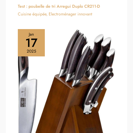
Test : poubelle de tri Arregui Duplo CR211-D
Cuisine équipée
,
Electroménager innovant
Jan
17
2025