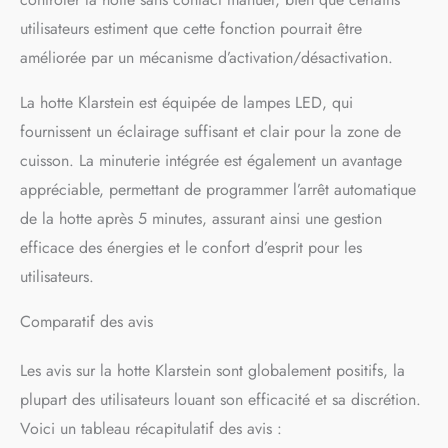
éliminent rapidement les
utilisateurs estiment que cette fonction pourrait être
fumées, mais une minuterie
d'arrêt permet de ventiler
améliorée par un mécanisme d’activation/désactivation.
pendant 1 à 9 min avant de
l'éteindre.
La hotte Klarstein est équipée de lampes LED, qui
fournissent un éclairage suffisant et clair pour la zone de
cuisson. La minuterie intégrée est également un avantage
appréciable, permettant de programmer l’arrêt automatique
de la hotte après 5 minutes, assurant ainsi une gestion
efficace des énergies et le confort d’esprit pour les
utilisateurs.
Comparatif des avis
Les avis sur la hotte Klarstein sont globalement positifs, la
plupart des utilisateurs louant son efficacité et sa discrétion.
Voici un tableau récapitulatif des avis :