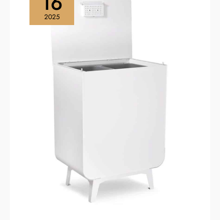
16
nécessite pas de filtres à
charbon. 【Simplicité et
2025
intuitivité】 Utilisation intuitive
grâce à un clavier clair. La
durée de vie de 20 000
cycles des boutons garantit
une utilisation durable. De
plus, les voyants LED (1,5 W)
éclairent clairement la zone
de cuisson, assurant une
bonne visibilité sur la table de
cuisson.