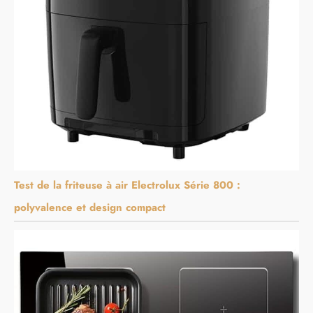
Test de la friteuse à air Electrolux Série 800 :
polyvalence et design compact