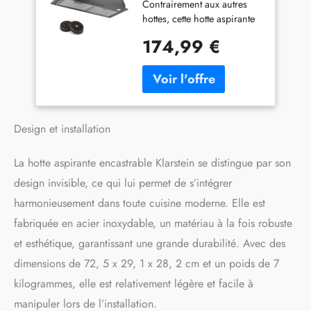
Contrairement aux autres
Hotte de Cuisine avec
hottes, cette hotte aspirante
Lampes LED, Débit
encastrable est à peine
d'Air Puissant 520
174,99 €
visible grâce à sa capacité à
m³/h, Minuterie,
disparaître dans une
Commandes Tactiles,
armoire murale. Cela
Hotte avec Évacuation
minimise l'encombrement et
cache les commandes de
l'écran tactile. PLUSIEURS
Design et installation
MODES : Cette hotte
aspirante en acier
La hotte aspirante encastrable Klarstein se distingue par son
inoxydable dotée d'un
puissant débit d'air de 520
design invisible, ce qui lui permet de s’intégrer
m³/h dispose de 3 vitesses
harmonieusement dans toute cuisine moderne. Elle est
de ventilation adaptée à
fabriquée en acier inoxydable, un matériau à la fois robuste
chaque cuisson. Pour
améliorer la qualité de l'air
et esthétique, garantissant une grande durabilité. Avec des
tout en éliminant les odeurs.
dimensions de 72, 5 x 29, 1 x 28, 2 cm et un poids de 7
UN DESIGN
ÉPOUSTOUFLANT :
kilogrammes, elle est relativement légère et facile à
Reconnue pour son design
manipuler lors de l’installation.
harmonieux qui s'intègre