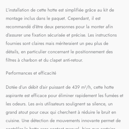
élégamment dans la cuisine
L’installation de cette hotte est simplifiée grâce au kit de
et utilise un système
d'éclairage éblouissant
montage inclus dans le paquet. Cependant, il est
composé de 2 LED de 1,5
recommandé d’être deux personnes pour la monter afin
watt pour éclairer
d’assurer une fixation sécurisée et précise. Les instructions
habilement vos casseroles et
vos poêles. ÉLIMINER LA
fournies sont claires mais mériteraient un peu plus de
GRAISSE : La graisse
détails, en particulier concernant le positionnement des
s'accumule silencieusement
filtres à charbon et du clapet anti-retour.
et constitue un risque
sérieux d'incendie. Les
filtres à graisse intégrés sont
Performances et efficacité
faciles à retirer et lavables en
machine. La hotte a une
Dotée d’un débit d’air puissant de 439 m³/h, cette hotte
fonction recyclage grâce au
aspirante est efficace pour éliminer rapidement les fumées et
filtre à charbon. EFFICACE
ET PUISSANTE : La hotte
les odeurs. Les avis utilisateurs soulignent sa silence, un
aspirante encastrable
grand atout pour ceux qui cherchent à réduire le bruit en
combine efficacité et
cuisine. Une détection de mouvements innovante permet de
puissance. Non seulement
nos hottes aspirantes
contrôler la hotte sans contact manuel, bien que certains