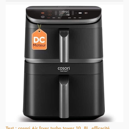
Test : cosori Air fryer turbo tower 10, 8L, efficacité