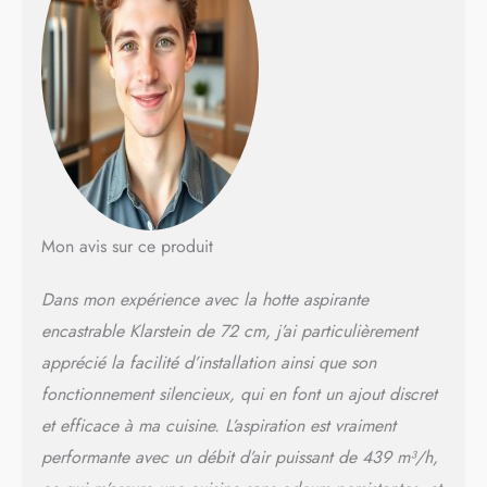
m³/h dispose de 3 vitesses
de ventilation adaptée à
chaque cuisson. Pour
améliorer la qualité de l'air
tout en éliminant les odeurs.
UN DESIGN
ÉPOUSTOUFLANT :
Reconnue pour son design
harmonieux qui s'intègre
élégamment dans la cuisine
et utilise un système
Mon avis sur ce produit
d'éclairage éblouissant
composé de 2 LED de 1,5
Dans mon expérience avec la hotte aspirante
watt pour éclairer
habilement vos casseroles et
encastrable Klarstein de 72 cm, j’ai particulièrement
vos poêles. ÉLIMINER LA
apprécié la facilité d’installation ainsi que son
GRAISSE : La graisse
s'accumule silencieusement
fonctionnement silencieux, qui en font un ajout discret
et constitue un risque
et efficace à ma cuisine. L’aspiration est vraiment
sérieux d'incendie. Les
performante avec un débit d’air puissant de 439 m³/h,
filtres à graisse intégrés sont
faciles à retirer et lavables en