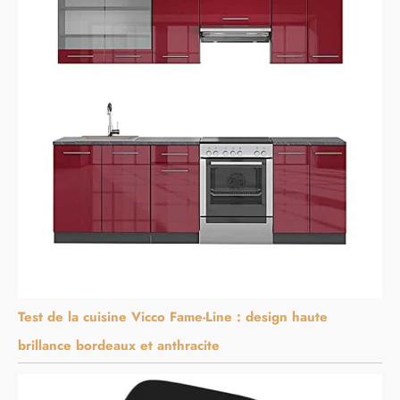
Test de la cuisine Vicco Fame-Line : design haute
brillance bordeaux et anthracite