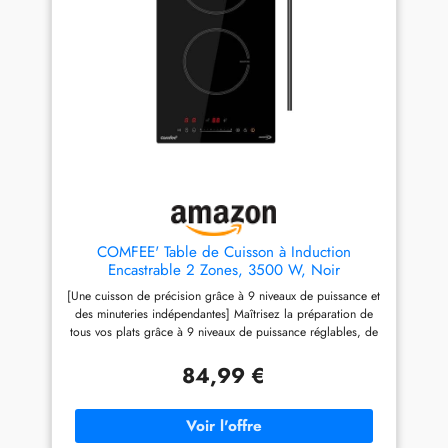
Grâce à la précision du
60cm s'intègre parfaitement
réglage, vous pouvez ajuster
dans les plans de travail
facilement la température de
standards grâce à ses
chaque foyer pour des
dimensions d'encastrement
résultats de cuisson parfaits à
précises Aucun outil
chaque fois La fonction
professionnel n'est requis
booster vous permet
pour son installation et le
d'augmenter rapidement la
branchement est simplifié
puissance de cuisson, parfait
𝗣𝗨𝗜𝗦𝗦𝗔𝗡𝗖𝗘 𝗠𝗔𝗫𝗜𝗠𝗔𝗟𝗘
pour faire bouillir de l'eau ou
𝗘𝗧 𝗙𝗢𝗡𝗖𝗧𝗜𝗢𝗡 𝗕𝗢𝗢𝗦𝗧
saisir des aliments
𝗦𝗧𝗥𝗔𝗧É𝗚𝗜𝗤𝗨𝗘: Cette
plaque de cuisson electrique
4 feux délivre une puissance
totale de 7000W La fonction
COMFEE' Table de Cuisson à Induction
Booster est disponible sur les
Encastrable 2 Zones, 3500 W, Noir
foyers diagonalement
[Une cuisson de précision grâce à 9 niveaux de puissance et
opposés (avant gauche et
des minuteries indépendantes] Maîtrisez la préparation de
arrière droit) pour une montée
tous vos plats grâce à 9 niveaux de puissance réglables, de
en température ultra-rapide et
la cuisson douce à l'ébullition rapide. Chaque zone dispose
une cuisson simultanée
de sa propre minuterie (1 à 99 minutes), ce qui vous permet
efficace 𝗩𝗘𝗡𝗧𝗜𝗟𝗔𝗧𝗜𝗢𝗡
84,99 €
de cuisiner plusieurs plats en même temps avec un timing
𝗦𝗜𝗟𝗘𝗡𝗖𝗜𝗘𝗨𝗦𝗘 𝗘𝗧
parfait [Fonction Boost et surface de cuisson agrandie de 20
𝗘𝗙𝗙𝗜𝗖𝗔𝗖𝗘: Un système de
%] Obtenez des résultats dignes d'un restaurant grâce à la
refroidissement intelligent et
table de cuisson de 3 500 W. Chaque zone offre une
silencieux garantit une