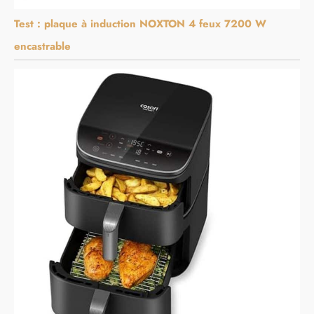
Test : plaque à induction NOXTON 4 feux 7200 W
encastrable