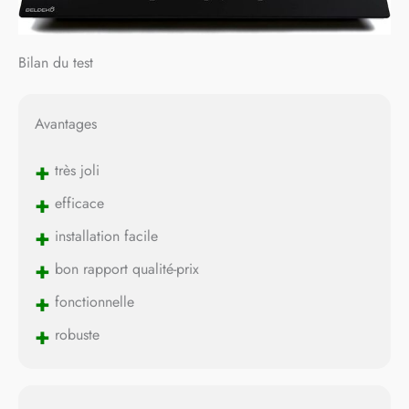
Bilan du test
Avantages
+
très joli
+
efficace
+
installation facile
+
bon rapport qualité-prix
+
fonctionnelle
+
robuste