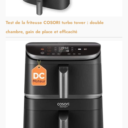
Test de la friteuse COSORI turbo tower : double
chambre, gain de place et efficacité