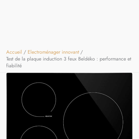
Accueil
Electroménager innovant
Test de la plaque induction 3 feux Beldéko : performance et
fiabilité