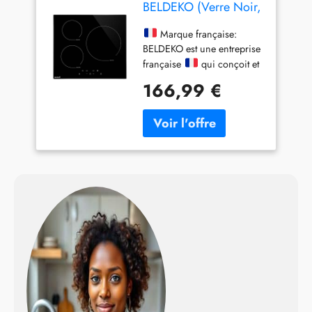
BELDEKO (Verre Noir,
3 Foyers - 5500W -
Touches Tactiles)
Marque française:
BELDEKO est une entreprise
française
qui conçoit et
distribue ses produits avec
166,99 €
soin. Tous les contacts et
services après-vente sont
gérés en direct depuis la
France, pour une réactivité
et une confiance totales.