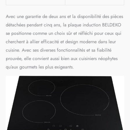
Avec une garantie de deux ans et la disponibilité des pièces
détachées pendant cinq ans, la plaque induction BELDEKO
se positionne comme un choix sûr et réfléchi pour ceux qui
cherchent à allier efficacité et design moderne dans leur
cuisine. Avec ses diverses fonctionnalités et sa fiabilité
prouvée, elle convient aussi bien aux cuisiniers néophytes
qu’aux gourmets les plus exigeants.