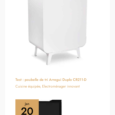
𝗣𝗢𝗟𝗬𝗩𝗔𝗟𝗘𝗡𝗧𝗘 𝟭-𝟵𝟵
𝗠𝗜𝗡: La minuterie
programmable offre une
flexibilité totale Que vous
l'utilisiez pour gérer votre
temps de cuisson ou comme
simple compte à rebours elle
vous assiste dans toutes vos
tâches culinaires
𝗚𝗔𝗥𝗔𝗡𝗧𝗜𝗘 𝟮 𝗔𝗡𝗦 𝗦𝗔𝗡𝗦
𝗧𝗥𝗔𝗖𝗔𝗦: Achetez en toute
confiance Votre tables de
cuisson AURAKICH est
couvert par une garantie
fabricant de 2 ans pour une
protection longue durée et
une tranquillité d'esprit
Test : poubelle de tri Arregui Duplo CR211-D
absolue
Cuisine équipée
,
Electroménager innovant
Jan
20