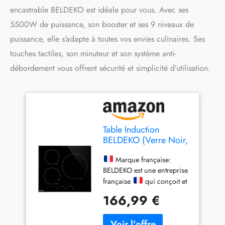
encastrable BELDEKO est idéale pour vous. Avec ses
5500W de puissance, son booster et ses 9 niveaux de
puissance, elle s’adapte à toutes vos envies culinaires. Ses
touches tactiles, son minuteur et son système anti-
débordement vous offrent sécurité et simplicité d’utilisation.
Table Induction
BELDEKO (Verre Noir,
3 Foyers - 5500W -
Touches Tactiles)
Marque française:
BELDEKO est une entreprise
française
qui conçoit et
distribue ses produits avec
166,99 €
soin. Tous les contacts et
services après-vente sont
gérés en direct depuis la