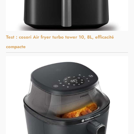
Test : cosori Air fryer turbo tower 10, 8L, efficacité
compacte