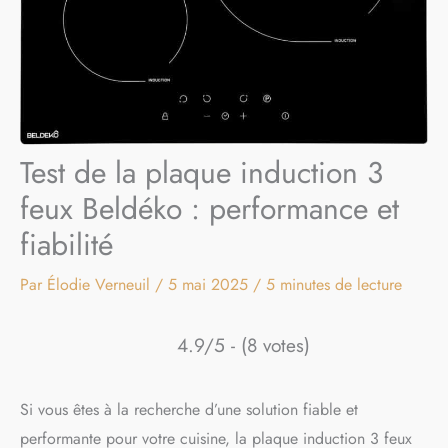
Test de la plaque induction 3
feux Beldéko : performance et
fiabilité
Par
Élodie Verneuil
/
5 mai 2025
/
5 minutes de lecture
4.9/5 - (8 votes)
Si vous êtes à la recherche d’une solution fiable et
performante pour votre cuisine, la plaque induction 3 feux