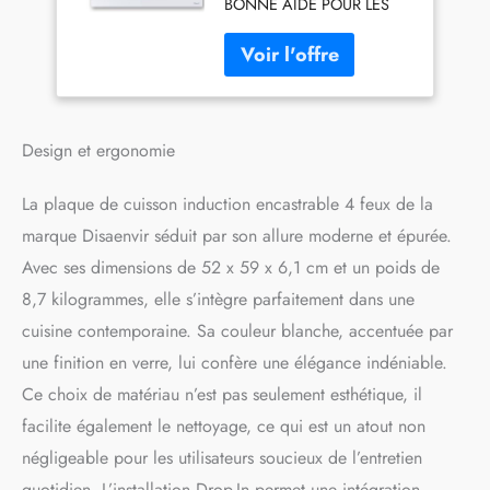
BONNE AIDE POUR LES
3500W, 9 Niveaux,
NOUVELLES DE LA
Fonction Boost et
CUISINE: Lorsque vous
Isolation, Minuterie,
rencontrez quelque chose
Fonction Anti-
qui a désespérément besoin
Touch,Blanche
d'être traité, vous pouvez
utiliser la fonction pause-
Design et ergonomie
isolation et ne plus craindre
d'oublier que l'extinction du
La plaque de cuisson induction encastrable 4 feux de la
feu entraînera une cuisson
excessive des plats. De plus,
marque Disaenvir séduit par son allure moderne et épurée.
la fonction isolation permet
Avec ses dimensions de 52 x 59 x 6,1 cm et un poids de
aux personnes qui travaillent
8,7 kilogrammes, elle s’intègre parfaitement dans une
de rentrer chez elles pour
déguster des repas chauds
cuisine contemporaine. Sa couleur blanche, accentuée par
et savoureux. 40 * 21CM
une finition en verre, lui confère une élégance indéniable.
FLEXBEL ZONE BBQ POUR
Ce choix de matériau n’est pas seulement esthétique, il
LES GRANDES MAISONS:
Cette plaque de cuisson
facilite également le nettoyage, ce qui est un atout non
induction flexbel zone a une
négligeable pour les utilisateurs soucieux de l’entretien
puissance de 3000w et
vous pouvez utiliser la zone
quotidien. L’installation Drop-In permet une intégration