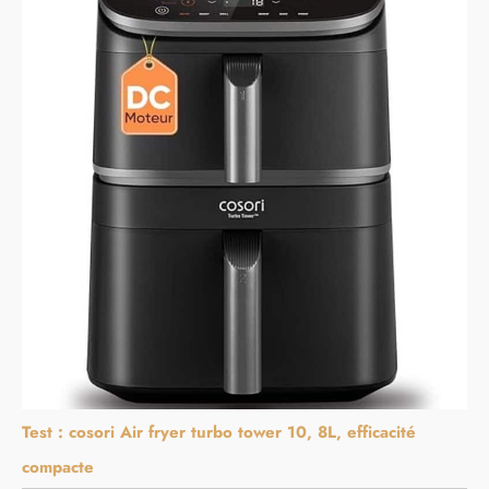
Test : cosori Air fryer turbo tower 10, 8L, efficacité
compacte