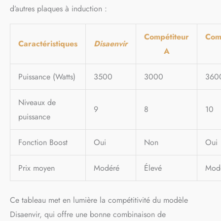
d’autres plaques à induction :
d'arrêt automatique cesse
automatiquement de
fonctionner lorsque la
Compétiteur
Com
température est surveillée
Caractéristiques
Disaenvir
trop élevée ou lorsque vous
A
oubliez d'éteindre la
cuisson. En outre, les
Puissance (Watts)
3500
3000
360
couteaux à rouler avec une
surface en verre durable
Niveaux de
sont faciles à nettoyer.
9
8
10
puissance
Fonction Boost
Oui
Non
Oui
Prix moyen
Modéré
Élevé
Mod
Ce tableau met en lumière la compétitivité du modèle
Disaenvir, qui offre une bonne combinaison de