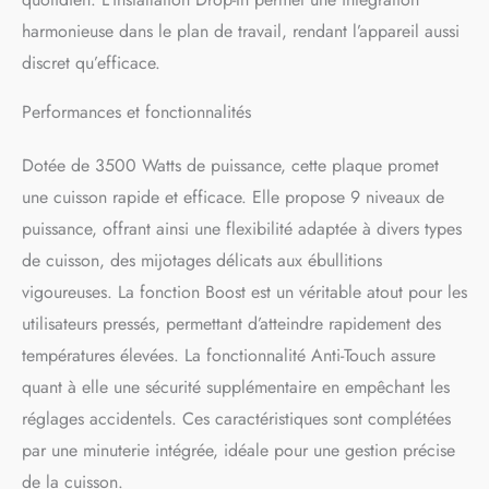
pour cuisiner des plats plus
harmonieuse dans le plan de travail, rendant l’appareil aussi
riches tels que la dinde, les
discret qu’efficace.
steaks frits, etc. En outre,
cette zone peut également
Performances et fonctionnalités
être divisée en deux zones
de cuisson avec une
puissance de 1800w, il
Dotée de 3500 Watts de puissance, cette plaque promet
dispose donc de 4 zones de
une cuisson rapide et efficace. Elle propose 9 niveaux de
cuisson qui vous
permettront de cuisiner plus
puissance, offrant ainsi une flexibilité adaptée à divers types
de plats. Le grand panneau
de cuisson, des mijotages délicats aux ébullitions
de cuisson avec une taille
vigoureuses. La fonction Boost est un véritable atout pour les
encastrée de 56 * 49cm.
FONCTION D'APPOINT
utilisateurs pressés, permettant d’atteindre rapidement des
RAPIDE DE 5 MINUTES
températures élevées. La fonctionnalité Anti-Touch assure
POUR LA CUISSON: toutes
quant à elle une sécurité supplémentaire en empêchant les
les 4 zones de cuisson
disposent d'un appoint
réglages accidentels. Ces caractéristiques sont complétées
rapide, Économisez
par une minuterie intégrée, idéale pour une gestion précise
considérablement votre
temps de cuisson! La
de la cuisson.