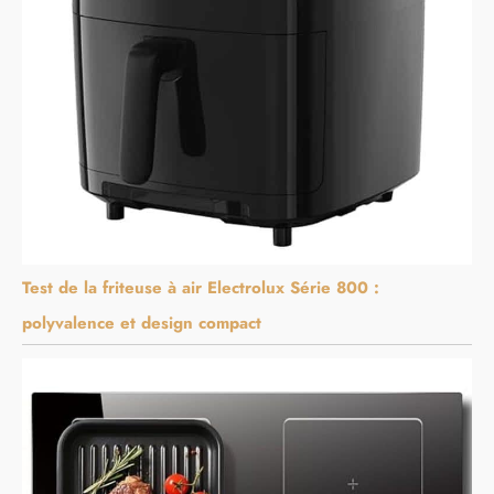
Test de la friteuse à air Electrolux Série 800 :
polyvalence et design compact