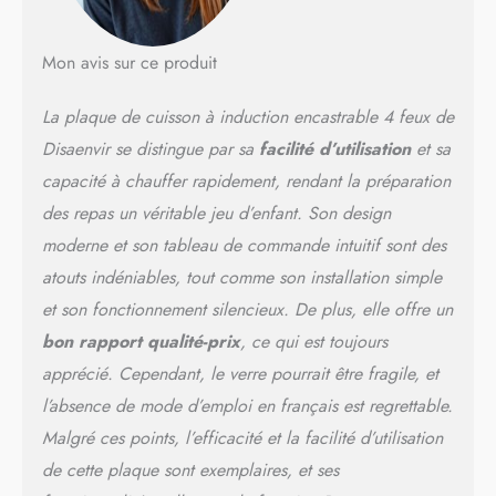
induction flexbel zone a une
puissance de 3000w et
vous pouvez utiliser la zone
Mon avis sur ce produit
pour cuisiner des plats plus
riches tels que la dinde, les
La plaque de cuisson à induction encastrable 4 feux de
steaks frits, etc. En outre,
cette zone peut également
Disaenvir se distingue par sa
facilité d’utilisation
et sa
être divisée en deux zones
capacité à chauffer rapidement, rendant la préparation
de cuisson avec une
des repas un véritable jeu d’enfant. Son design
puissance de 1800w, il
dispose donc de 4 zones de
moderne et son tableau de commande intuitif sont des
cuisson qui vous
atouts indéniables, tout comme son installation simple
permettront de cuisiner plus
de plats. Le grand panneau
et son fonctionnement silencieux. De plus, elle offre un
de cuisson avec une taille
bon rapport qualité-prix
, ce qui est toujours
encastrée de 56 * 49cm.
apprécié. Cependant, le verre pourrait être fragile, et
FONCTION D'APPOINT
RAPIDE DE 5 MINUTES
l’absence de mode d’emploi en français est regrettable.
POUR LA CUISSON: toutes
Malgré ces points, l’efficacité et la facilité d’utilisation
les 4 zones de cuisson
de cette plaque sont exemplaires, et ses
disposent d'un appoint
rapide, Économisez