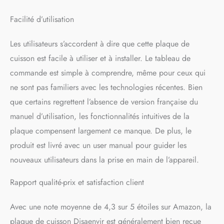
fonction Boost sera activée
pendant 5 minutes, puis
Facilité d’utilisation
l'alimentation reviendra à 9
power. After Boost, vous
Les utilisateurs s’accordent à dire que cette plaque de
pouvez continuer à terminer
cuisson est facile à utiliser et à installer. Le tableau de
la cuisson et améliorer
l'efficacité de la cuisson. La
commande est simple à comprendre, même pour ceux qui
puissance limitée de
ne sont pas familiers avec les technologies récentes. Bien
3500w, ce qui signifie qu'il
ne peut y avoir qu'une seule
que certains regrettent l’absence de version française du
zone à la fois pour utiliser la
manuel d’utilisation, les fonctionnalités intuitives de la
fonction boost. RÉGLEZ LES
plaque compensent largement ce manque. De plus, le
MINUTERIES POUR LES
QUATRE ZONES DE
produit est livré avec un user manual pour guider les
CUISSON
nouveaux utilisateurs dans la prise en main de l’appareil.
SIMULTANÉMENT: chaque
zone de la plaque de
Rapport qualité-prix et satisfaction client
cuisson electrique 4 feux a
une fonction de minuterie
de 0 à 99 minutes. Lorsque
Avec une note moyenne de 4,3 sur 5 étoiles sur Amazon, la
la minuterie atteint l'heure
plaque de cuisson Disaenvir est généralement bien reçue