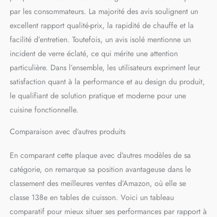
que vous avez définie, la
par les consommateurs. La majorité des avis soulignent un
machine émet un rappel
sonore et arrête
excellent rapport qualité-prix, la rapidité de chauffe et la
automatiquement le
facilité d’entretien. Toutefois, un avis isolé mentionne un
chauffage.L'utilisation de la
fonction de minuterie
incident de verre éclaté, ce qui mérite une attention
permet à la cuisinière à
particulière. Dans l’ensemble, les utilisateurs expriment leur
induction de brûler
satisfaction quant à la performance et au design du produit,
automatiquement l'eau et de
faire cuire la soupe, ce qui
le qualifiant de solution pratique et moderne pour une
rend votre cuisine plus
cuisine fonctionnelle.
intelligente et sans tracas. A
NEW LEVEL OF HOME
Comparaison avec d’autres produits
SAFETY & EASY TO
CLEAN: Utilisez la serrure
pour enfants pour empêcher
En comparant cette plaque avec d’autres modèles de sa
les enfants de s'allumer
catégorie, on remarque sa position avantageuse dans le
accidentellement. En outre,
classement des meilleures ventes d’Amazon, où elle se
la table de cuisson
induction 4 foyers avec
classe 138e en tables de cuisson. Voici un tableau
protection contre la
comparatif pour mieux situer ses performances par rapport à
surchauffe et fonction