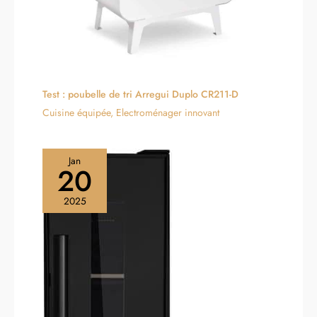
cuisson. En outre, les
𝗧𝗥𝗔𝗖𝗔𝗦: Achetez en toute
couteaux à rouler avec une
confiance Votre tables de
surface en verre durable
cuisson AURAKICH est
sont faciles à nettoyer.
couvert par une garantie
fabricant de 2 ans pour une
protection longue durée et
une tranquillité d'esprit
Test : poubelle de tri Arregui Duplo CR211-D
absolue
Cuisine équipée
,
Electroménager innovant
Jan
20
2025