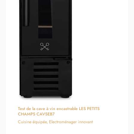
Test de la cave à vin encastrable LES PETITS
CHAMPS CAVSEB7
Cuisine équipée
,
Electroménager innovant