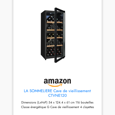
actifs pour une circulation
d'air sain et homogène.
Système anti-vibration intégré
pour préserver les qualités de
vos bouteilles. Fonction hiver
maintenant la température
intérieure stable même en cas
de chute ambiante. Éclairage
LED blanc avec interrupteur,
idéal pour visualiser sans
altérer les vins. Classe
énergétique E avec
consommation de 96
kWh/an. Dimensions de (54 x
60 x 167,4 cm), adaptées à
une pose libre dans tout
espace. Pieds réglables et
roulettes arrière pour une
installation simple et un
positionnement stable.
LA SOMMELIERE Cave de vieillissement
CTVNE120
Dimensions (LxHxP) 54 x 124.4 x 61 cm 116 bouteilles
Classe énergétique G Cave de vieillissement 4 clayettes