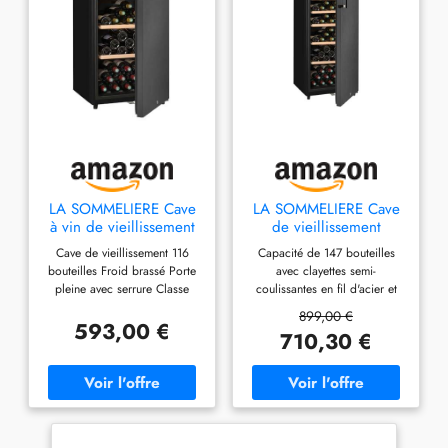
LA SOMMELIERE Cave
LA SOMMELIERE Cave
à vin de vieillissement
de vieillissement
CTPNE120E
CTPNE147E 147
Cave de vieillissement 116
Capacité de 147 bouteilles
Bouteilles
bouteilles Froid brassé Porte
avec clayettes semi-
pleine avec serrure Classe
coulissantes en fil d'acier et
énergie E
frontons bois. Porte pleine
899,00 €
réversible avec serrure pour
593,00 €
710,30 €
une sécurité renforcée et
protection contre la lumière.
Température réglable de 5 à
20°C grâce à un thermostat
électronique précis. Froid
brassé avec filtre à charbons