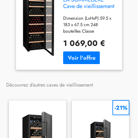
Cave de vieillissement
CTV249
Dimension (LxHxP) 59.5 x
183 x 67.5 cm 248
bouteilles Classe
énergétique G Cave de
1 069,00 €
vieillissement 6 clayettes
Découvrez d’autres caves de vieillissement
-21%