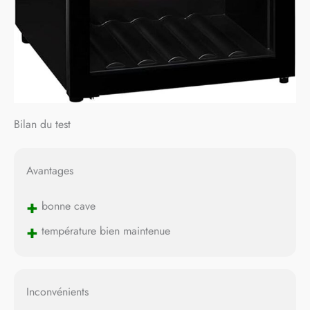
Bilan du test
Avantages
+
bonne cave
+
température bien maintenue
Inconvénients