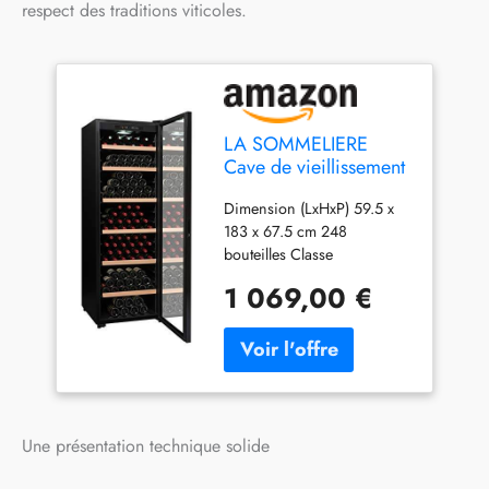
respect des traditions viticoles.
LA SOMMELIERE
Cave de vieillissement
CTV249
Dimension (LxHxP) 59.5 x
183 x 67.5 cm 248
bouteilles Classe
énergétique G Cave de
1 069,00 €
vieillissement 6 clayettes
Une présentation technique solide