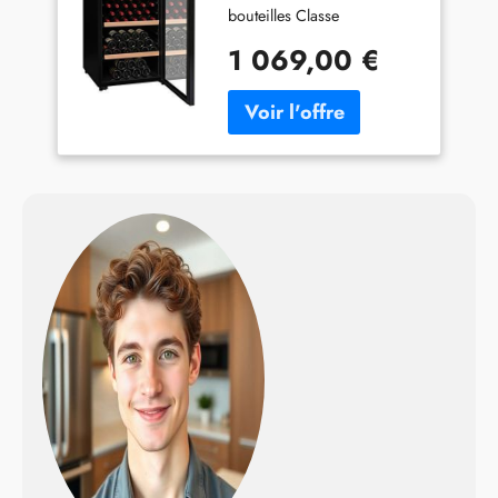
bouteilles Classe
énergétique G Cave de
1 069,00 €
vieillissement 6 clayettes