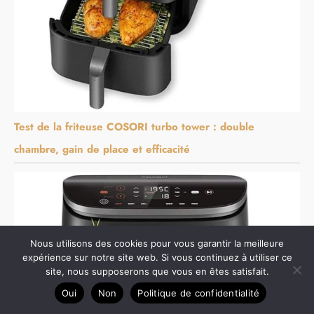
Test de la friteuse COSORI turbo tower : double
chambre, gain de place et efficacité
Nous utilisons des cookies pour vous garantir la meilleure
expérience sur notre site web. Si vous continuez à utiliser ce
site, nous supposerons que vous en êtes satisfait.
Oui
Non
Politique de confidentialité