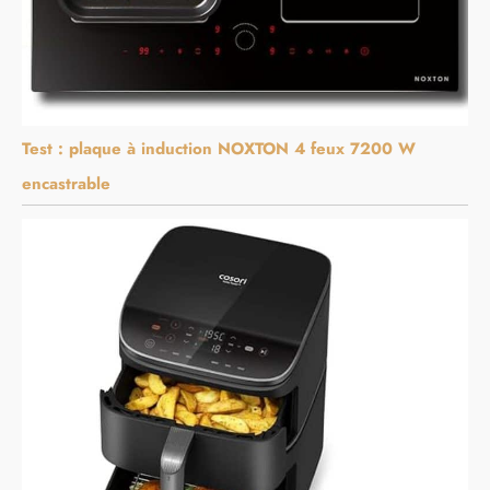
Test : plaque à induction NOXTON 4 feux 7200 W
encastrable