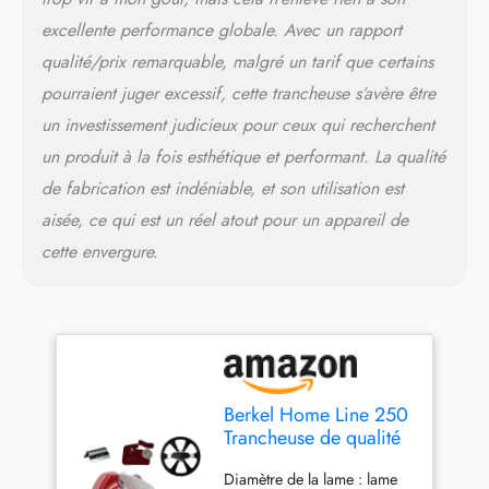
planche d'insertion et
planche de service coûte en
excellente performance globale. Avec un rapport
UVP 979. Si vous avez des
qualité/prix remarquable, malgré un tarif que certains
questions sur les différentes
pourraient juger excessif, cette trancheuse s’avère être
machines Berkel, n'hésitez
pas à nous contacter.
un investissement judicieux pour ceux qui recherchent
un produit à la fois esthétique et performant. La qualité
de fabrication est indéniable, et son utilisation est
aisée, ce qui est un réel atout pour un appareil de
cette envergure.
Berkel Home Line 250
Trancheuse de qualité
supérieure avec
Diamètre de la lame : lame
planche d'insertion