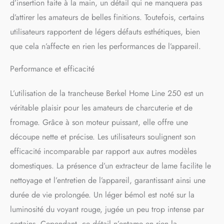
d’insertion faite à la main, un détail qui ne manquera pas
machine. Si vous avez des
d’attirer les amateurs de belles finitions. Toutefois, certains
questions, nous serons
heureux de vous conseiller
utilisateurs rapportent de légers défauts esthétiques, bien
personnellement. Utilisation
que cela n’affecte en rien les performances de l’appareil.
polyvalente : idéale comme
trancheuse à saucisses et
Performance et efficacité
coupe-jambon, fromage,
légumes, capaccio et fruits.
L’utilisation de la trancheuse Berkel Home Line 250 est un
La machine est livrée avec
une planche en bois de
véritable plaisir pour les amateurs de charcuterie et de
tonneau assortie. Offre
fromage. Grâce à son moteur puissant, elle offre une
imbattable : la machine avec
planche d'insertion et
découpe nette et précise. Les utilisateurs soulignent son
planche de service coûte en
efficacité incomparable par rapport aux autres modèles
UVP 979. Si vous avez des
domestiques. La présence d’un extracteur de lame facilite le
questions sur les différentes
machines Berkel, n'hésitez
nettoyage et l’entretien de l’appareil, garantissant ainsi une
pas à nous contacter.
durée de vie prolongée. Un léger bémol est noté sur la
luminosité du voyant rouge, jugée un peu trop intense par
certains. Cependant, ce détail n’entame en rien la