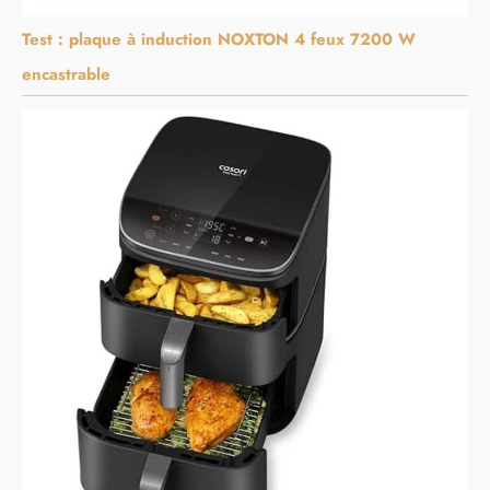
Test : plaque à induction NOXTON 4 feux 7200 W
encastrable