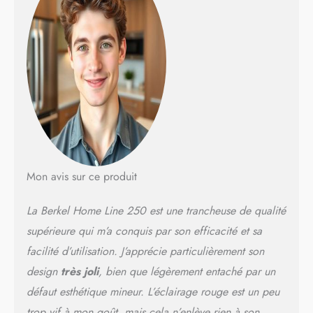
privé pour tous les produits
de charcuterie courants
pour une utilisation
médiocre. Recommandation
: extracteur de couteau,
embout de ponçage et pince
à trancher, car il est
important pour le
fonctionnement de la
machine. Si vous avez des
questions, nous serons
heureux de vous conseiller
Mon avis sur ce produit
personnellement. Utilisation
polyvalente : idéale comme
La Berkel Home Line 250 est une trancheuse de qualité
trancheuse à saucisses et
coupe-jambon, fromage,
supérieure qui m’a conquis par son efficacité et sa
légumes, capaccio et fruits.
facilité d’utilisation. J’apprécie particulièrement son
La machine est livrée avec
design
très joli
, bien que légèrement entaché par un
une planche en bois de
tonneau assortie. Offre
défaut esthétique mineur. L’éclairage rouge est un peu
imbattable : la machine avec
trop vif à mon goût, mais cela n’enlève rien à son