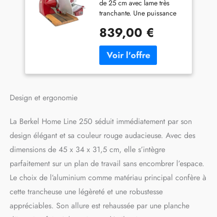
de 25 cm avec lame très
faite à la main +
tranchante. Une puissance
extracteur de lame +
de coupe plus élevée grâce
embout abrasif +
839,00 €
à la lame de coupe plus
pince à découper
grande, ce qui permet de
couper facilement les
charcuteries les plus
difficiles. APPLICATION :
machine compacte qui est
particulièrement légère et
Design et ergonomie
s'adapte donc à toutes les
cuisines. Plutôt une
La Berkel Home Line 250 séduit immédiatement par son
machine pour un usage
design élégant et sa couleur rouge audacieuse. Avec des
privé pour tous les produits
de charcuterie courants
dimensions de 45 x 34 x 31,5 cm, elle s’intègre
pour une utilisation
parfaitement sur un plan de travail sans encombrer l’espace.
médiocre. Recommandation
: extracteur de couteau,
Le choix de l’aluminium comme matériau principal confère à
embout de ponçage et pince
cette trancheuse une légèreté et une robustesse
à trancher, car il est
appréciables. Son allure est rehaussée par une planche
important pour le
fonctionnement de la