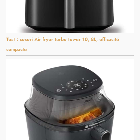
Test : cosori Air fryer turbo tower 10, 8L, efficacité
compacte