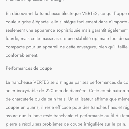
gamme de produits p
haut de gamme et à d
En découvrant la trancheuse électrique VERTES, ce qui frappe en
trancheuses performa
couleur grise élégante, elle s’intègre facilement dans n’importe
seulement une apparence sophistiquée mais garantit également u
lourde, mais cette masse assure une stabilité optimale lors de 
compacte pour un appareil de cette envergure, bien qu’il faille p
confortablement.
Performances de coupe
La trancheuse VERTES se distingue par ses performances de co
acier inoxydable de 220 mm de diamètre. Cette combinaison pe
de charcuterie ou de pain frais. Un utilisateur affirme que mêm
couper en quarts, il reste efficace pour des tranches fines et rég
assure que la lame reste tranchante et performante au fil du tem
pierre a résolu ses problèmes de coupe irrégulière sur le pain.