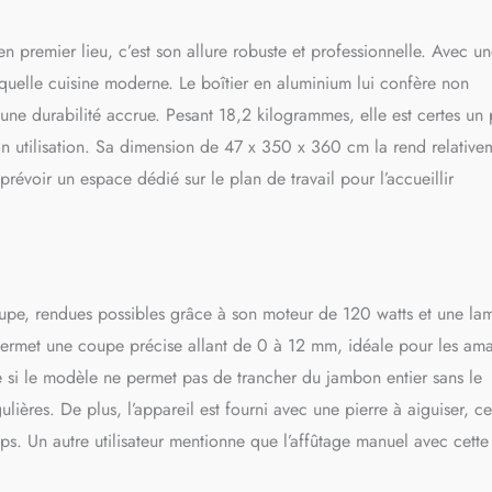
our les restaurateurs et les chefs amateurs. Grâce à une production
es contrôles de qualité approfondis, les clients bénéficient de
 premier lieu, c’est son allure robuste et professionnelle. Avec u
ntes et fiables.
 quelle cuisine moderne. Le boîtier en aluminium lui confère non
ne durabilité accrue. Pesant 18,2 kilogrammes, elle est certes un
son utilisation. Sa dimension de 47 x 350 x 360 cm la rend relative
révoir un espace dédié sur le plan de travail pour l’accueillir
upe, rendues possibles grâce à son moteur de 120 watts et une la
rmet une coupe précise allant de 0 à 12 mm, idéale pour les ama
e si le modèle ne permet pas de trancher du jambon entier sans le
ulières. De plus, l’appareil est fourni avec une pierre à aiguiser, c
ps. Un autre utilisateur mentionne que l’affûtage manuel avec cette