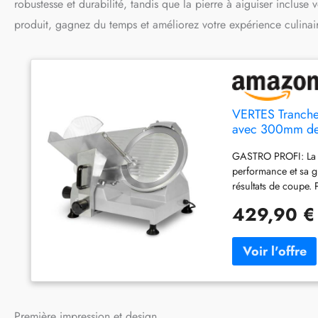
robustesse et durabilité, tandis que la pierre à aiguiser inclus
produit, gagnez du temps et améliorez votre expérience culinair
VERTES Tranche
avec 300mm de 
professionnelle 
GASTRO PROFI: La t
performance et sa gr
résultats de coup
mm de diamètre et u
429,90 €
peut être réglée en
pour la trancheuse e
tranchante. La tran
entièrement métalli
traitement hygiéniqu
silencieux pour un 
gastronomique VERTE
Première impression et design