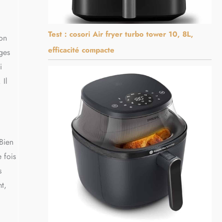
Test : cosori Air fryer turbo tower 10, 8L,
ion
efficacité compacte
rges
i
 Il
Bien
 fois
s
t,