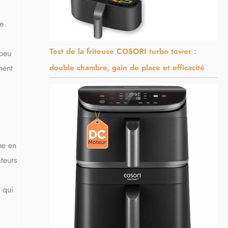
ne
Test de la friteuse COSORI turbo tower :
 peu
ment
double chambre, gain de place et efficacité
me en
teurs
e qui