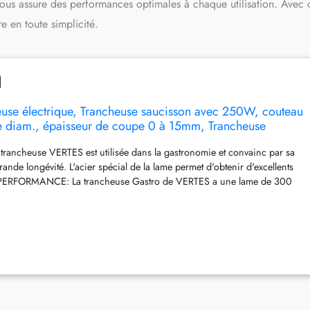
e vous assure des performances optimales à chaque utilisation. Avec 
e en toute simplicité.
use électrique, Trancheuse saucisson avec 250W, couteau
diam., épaisseur de coupe 0 à 15mm, Trancheuse
avec boîtier en aluminium, Pierre à aiguiser inclus
rancheuse VERTES est utilisée dans la gastronomie et convainc par sa
ande longévité. L'acier spécial de la lame permet d'obtenir d'excellents
e. PERFORMANCE: La trancheuse Gastro de VERTES a une lame de 300
n moteur électrique de 250 watts. L'épaisseur de coupe de la trancheuse
tre 0 et 15 mm. DÉTAILS: l'aiguiseur de lames semi-automatique intégré
st inclus dans la livraison. Le support de restes protège de la lame
cheuse universelle convient à tous les aliments QUALITÉ: Modèle
que avec boîtier en aluminium et lame en acier - convient pour un
e des aliments. Nettoyage particulièrement facile. Moteur puissant et
travail efficace et professionnel. MADE BY VERTES: La marque
S est synonyme d'ustensiles de cuisine de qualité et propose une large