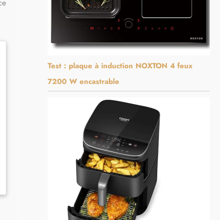
ce
Test : plaque à induction NOXTON 4 feux
7200 W encastrable