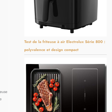
Test de la friteuse à air Electrolux Série 800 :
polyvalence et design compact
heuse
e