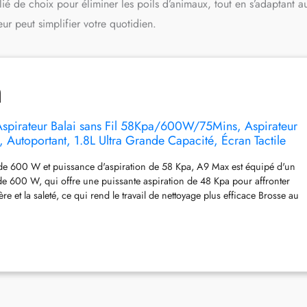
allié de choix pour éliminer les poils d’animaux, tout en s’adaptant au
ur peut simplifier votre quotidien.
spirateur Balai sans Fil 58Kpa/600W/75Mins, Aspirateur
t, Autoportant, 1.8L Ultra Grande Capacité, Écran Tactile
 Les Poils d'animaux/Sols Durs/Tapis
de 600 W et puissance d'aspiration de 58 Kpa, A9 Max est équipé d'un
de 600 W, qui offre une puissante aspiration de 48 Kpa pour affronter
re et la saleté, ce qui rend le travail de nettoyage plus efficace Brosse au
ge, autoportante. Le design de la brosse à sol de 26 cm de large couvre
rface plus large, mais peut également se tenir debout tout seul, évitant
vêtrement des cheveux et rendre le nettoyage plus efficace. Réservoir à
double séparation poussière-air, filtration et stockage séparés de
hets, le grand réservoir de poussière de 1,8 L a une fonction de double
-air, qui sépare la poussière et les déchets pour éviter les fuites de
le colmatage du filtre Détection de la poussière, le capteur de poussière