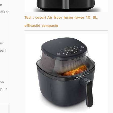
ne
enfant
Test : cosori Air fryer turbo tower 10, 8L,
efficacité compacte
est
sent
ous
 plus