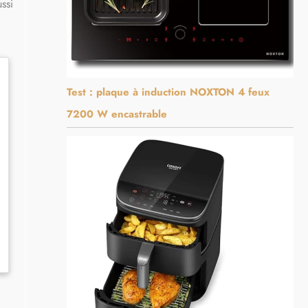
ssi
Test : plaque à induction NOXTON 4 feux
7200 W encastrable