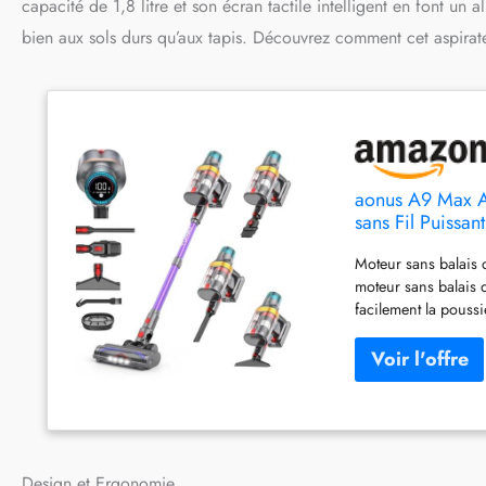
capacité de 1,8 litre et son écran tactile intelligent en font un 
bien aux sols durs qu’aux tapis. Découvrez comment cet aspirate
aonus A9 Max A
sans Fil Puissan
Intelligent pour
Moteur sans balais 
moteur sans balais 
facilement la poussiè
sol de 26 cm de lar
non seulement une su
efficacement l'enche
poussière de 1,8 L, 
poussière et de déc
séparation poussière
poussière et éviter 
Design et Ergonomie