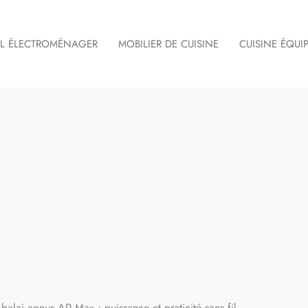
IL ÉLECTROMÉNAGER
MOBILIER DE CUISINE
CUISINE ÉQUI
r balai aonus A9 Max : puissance et praticité sans fil