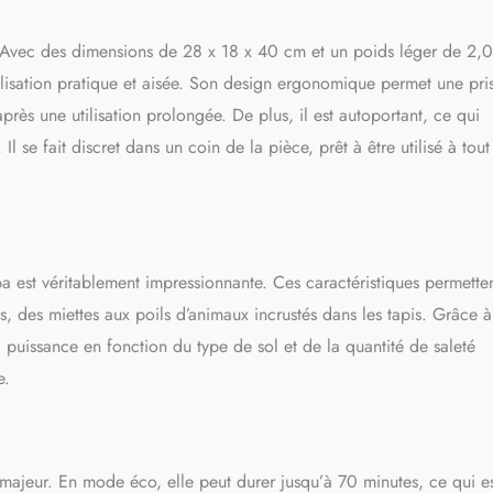
matiquement la puissance d'aspiration en mode automatique en fonction
ussière, assurant les meilleurs résultats de nettoyage à chaque fois
Avec des dimensions de 28 x 18 x 40 cm et un poids léger de 2,
ité de 8 x 2 500 mAh, la durée de vie de la batterie est jusqu'à 75
 est amovible et peut être chargée séparément, vous permettant de nettoyer
tilisation pratique et aisée. Son design ergonomique permet une pri
 une seule charge Système de filtration à 8 étapes, le système de filtration
rès une utilisation prolongée. De plus, il est autoportant, ce qui
ltre efficacement la poussière fine et les allergènes, assurant l'émission
geant la santé de votre famille Écran tactile intelligent, l'écran tactile
Il se fait discret dans un coin de la pièce, prêt à être utilisé à tout
echnologie permet un passage facile entre mode automatique et manuel,
des blocs et de l'état de la batterie, assurant une utilisation sans souci
est véritablement impressionnante. Ces caractéristiques permette
, des miettes aux poils d’animaux incrustés dans les tapis. Grâce à
 puissance en fonction du type de sol et de la quantité de saleté
e.
 majeur. En mode éco, elle peut durer jusqu’à 70 minutes, ce qui e