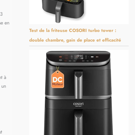
03
se en
Test de la friteuse COSORI turbo tower :
double chambre, gain de place et efficacité
nt à
 un
st