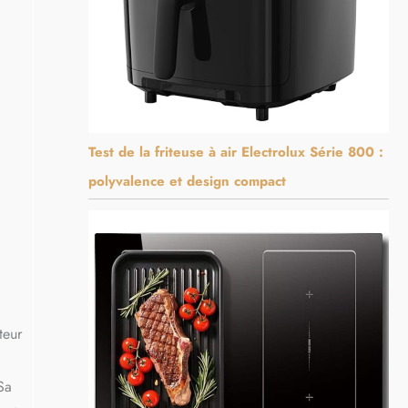
Test de la friteuse à air Electrolux Série 800 :
polyvalence et design compact
teur
Sa