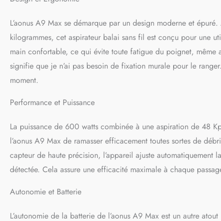
intégré ajuste auto
de la quantité de po
L’aonus A9 Max se démarque par un design moderne et épuré. 
Batterie haute capac
minutes, la batterie
kilogrammes, cet aspirateur balai sans fil est conçu pour une u
toute la maison avec
main confortable, ce qui évite toute fatigue du poignet, même ap
avancé à 8 étapes fi
d'air propre et proté
signifie que je n’ai pas besoin de fixation murale pour le ranger. 
intelligent haute t
moment.
alerte en temps réel 
Performance et Puissance
La puissance de 600 watts combinée à une aspiration de 48 Kpa 
l’aonus A9 Max de ramasser efficacement toutes sortes de débris
capteur de haute précision, l’appareil ajuste automatiquement la
détectée. Cela assure une efficacité maximale à chaque passag
Autonomie et Batterie
L’autonomie de la batterie de l’aonus A9 Max est un autre atout