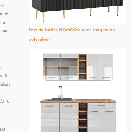
pin
allie
ble
Test du buffet HOMCOM avec rangement
 une
polyvalent
t
. Il
haises
faits.
eut