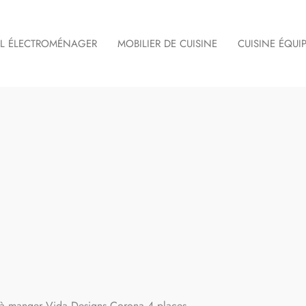
IL ÉLECTROMÉNAGER
MOBILIER DE CUISINE
CUISINE ÉQUI
le à manger Vida Designs Corona 4 places