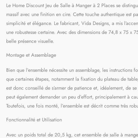
Le Home Discount Jeu de Salle à Manger à 2 Places se distingue
massif avec une finition en cire. Cette touche authentique est p
simplicité et élégance. Le fabricant, Vida Designs, a mis l’accen
une robustesse certaine. Avec des dimensions de 74,8 x 75 x 75 
belle présence visuelle.
Montage et Assemblage
Bien que l’ensemble nécessite un assemblage, les instructions fo
que certaines étapes, notamment la fixation du plateau de table,
est donc conseillé de s’armer de patience et, idéalement, de se
peut également demander un peu d’effort, principalement à cau
Toutefois, une fois monté, l’ensemble est décrit comme très robuste
Fonctionnalité et Utilisation
Avec un poids total de 20,5 kg, cet ensemble de salle à manger