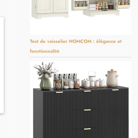
Test du vaisselier HOMCOM : élégance et
fonctionnalité