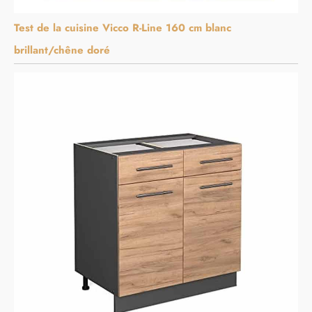
Test de la cuisine Vicco R-Line 160 cm blanc
brillant/chêne doré