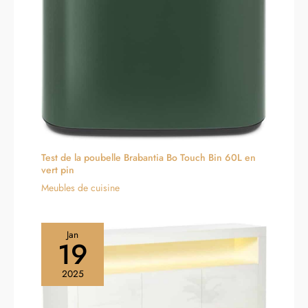
Test de la poubelle Brabantia Bo Touch Bin 60L en
vert pin
Meubles de cuisine
Jan
19
2025