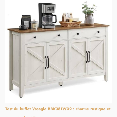
Test du buffet Vasagle BBK381W02 : charme rustique et