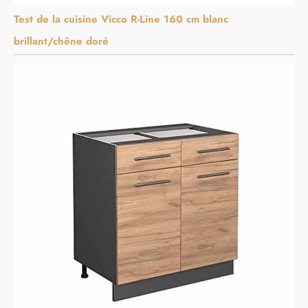
Test de la cuisine Vicco R-Line 160 cm blanc
brillant/chêne doré