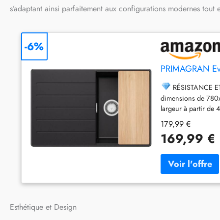
s’adaptant ainsi parfaitement aux configurations modernes tout 
-6%
PRIMAGRAN Evie
RÉSISTANCE ET 
dimensions de 780x
largeur à partir de 4
gain de temps. Grâce
179,99 €
résistance exception
169,99 €
chocs thermiques.
peut contenir une g
standard. Vous pour
confortablement de 
sera parfaite dans 
de l’Évier Copenhag
contours fins, l’Év
Esthétique et Design
tout type de plan de