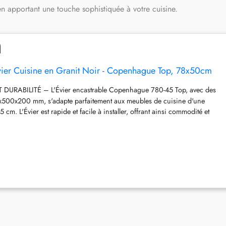
en apportant une touche sophistiquée à votre cuisine.
r Cuisine en Granit Noir - Copenhague Top, 78x50cm
DURABILITÉ – L'Évier encastrable Copenhague 780-45 Top, avec des
500x200 mm, s'adapte parfaitement aux meubles de cuisine d'une
5 cm. L'Évier est rapide et facile à installer, offrant ainsi commodité et
 à l'utilisation de technologies modernes, l'Évier se distingue par une
nelle aux rayures, Résistance à la décoloration, impacts et Résistance aux
La CUVE XL aux dimensions impressionnantes de 340x460x200 mm
rande quantité de vaisselle, y compris celles aux dimensions non
rez y placer sans problème même une plaque à pâtisserie. Vous laverez
grands pots et plats à gratin. La cuve du modèle Copenhague 620-50
chaque cuisine, offrant une capacité maximale.
Le DESIGN MODERNE
ue 780-45 mettra en valeur la décoration de tout intérieur. Grâce à ses
ier acquiert une apparence moderniste et s'harmonise parfaitement avec
 travail. Le grand Égouttoir minimaliste assure un séchage confortable de