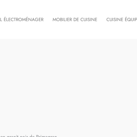
IL ÉLECTROMÉNAGER
MOBILIER DE CUISINE
CUISINE ÉQUI
 en granit noir de Primagran