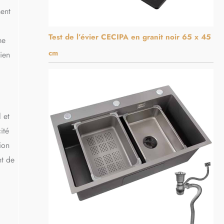
ment
Test de l’évier CECIPA en granit noir 65 x 45
me
cm
bien
 et
ité
ion
nt de