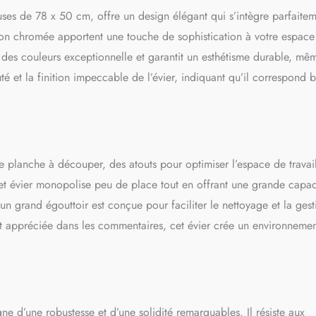
t de maintenir l'ordre autour de l’Évier.
FLEXIBILITÉ DE LA
es de 78 x 50 cm, offre un design élégant qui s’intègre parfaite
r dispose de 6 trous pré-fraisés qui peuvent être choisis pour
essoires tels qu'un distributeur et un bouton de bouchon de siphon. La
tion chromée apportent une touche de sophistication à votre espace
vier permet de l'adapter à vos besoins. Vous pouvez placer l'égouttoir à
té des couleurs exceptionnelle et garantit un esthétisme durable, mê
Ainsi, l'évier s'intègre parfaitement dans le design de toute cuisine.
auté et la finition impeccable de l’évier, indiquant qu’il correspond 
ranit Copenhague 780-45 Top, Kit d'évacuation complet (siphon de haute
mbrant, trop-plein, vidange supplémentaire pour le raccordement d'une
'un lave-vaisselle), Planche à découper.
planche à découper, des atouts pour optimiser l’espace de travail
 cet évier monopolise peu de place tout en offrant une grande capac
 grand égouttoir est conçue pour faciliter le nettoyage et la gest
ment appréciée dans les commentaires, cet évier crée un environneme
e d’une robustesse et d’une solidité remarquables. Il résiste aux