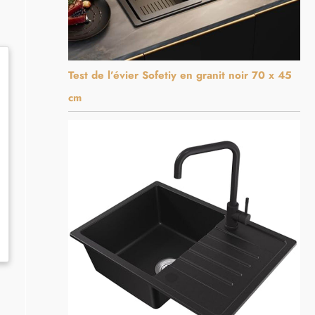
Test de l’évier Sofetiy en granit noir 70 x 45
cm