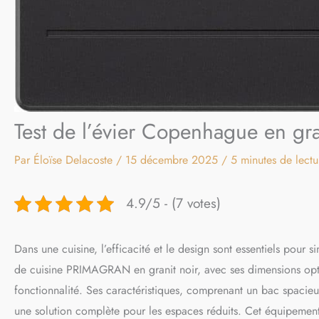
Test de l’évier Copenhague en gra
Par
Éloïse Delacoste
/
15 décembre 2025
/
5 minutes de lectu
4.9/5 - (7 votes)
Dans une cuisine, l’efficacité et le design sont essentiels pour s
de cuisine PRIMAGRAN en granit noir, avec ses dimensions op
fonctionnalité. Ses caractéristiques, comprenant un bac spacieu
une solution complète pour les espaces réduits. Cet équipemen