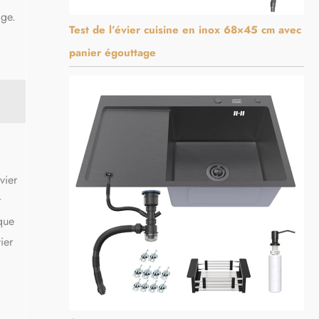
age.
Test de l’évier cuisine en inox 68×45 cm avec
panier égouttage
vier
r
que
ier