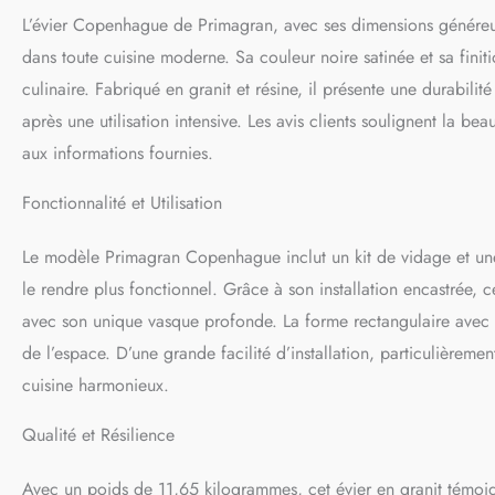
la vaisselle et perme
L’évier Copenhague de Primagran, avec ses dimensions généreus
CONCEPTION - l'évie
l'installation d'acc
dans toute cuisine moderne. Sa couleur noire satinée et sa fini
réversibilité de l’é
culinaire. Fabriqué en granit et résine, il présente une durabili
droite ou à gauche. 
après une utilisation intensive. Les avis clients soulignent la be
INCLUS: Évier en g
qualité et peu enco
aux informations fournies.
machine à laver ou d
Fonctionnalité et Utilisation
Le modèle Primagran Copenhague inclut un kit de vidage et une 
le rendre plus fonctionnel. Grâce à son installation encastrée,
avec son unique vasque profonde. La forme rectangulaire avec un
de l’espace. D’une grande facilité d’installation, particulière
cuisine harmonieux.
Qualité et Résilience
Avec un poids de 11,65 kilogrammes, cet évier en granit témoign