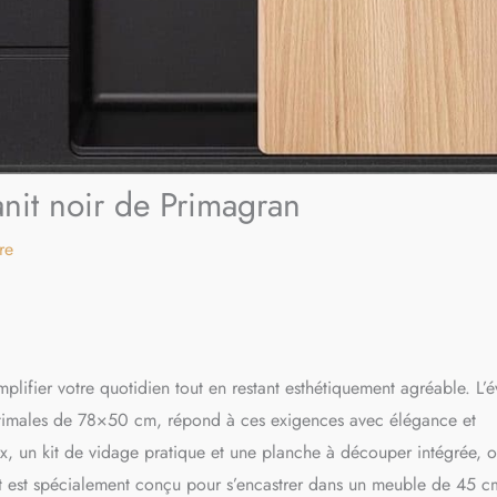
nit noir de Primagran
re
implifier votre quotidien tout en restant esthétiquement agréable. L’é
timales de 78×50 cm, répond à ces exigences avec élégance et
x, un kit de vidage pratique et une planche à découper intégrée, o
t est spécialement conçu pour s’encastrer dans un meuble de 45 c