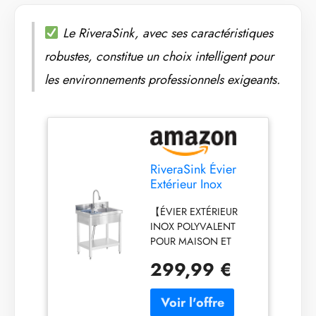
Le RiveraSink, avec ses caractéristiques
robustes, constitue un choix intelligent pour
les environnements professionnels exigeants.
RiveraSink Évier
Extérieur Inox
Autoportant
【ÉVIER EXTÉRIEUR
70×50×80 cm,
INOX POLYVALENT
Évier de Cuisine
POUR MAISON ET
sur Pied en Acier
PROFESSIONNELS】
Inoxydable avec
299,99 €
Que ce soit dans un
Robinet Extractible,
jardin, sur une terrasse,
pour Jardin,
dans un garage, une
Terrasse, Garage,
buanderie ou une