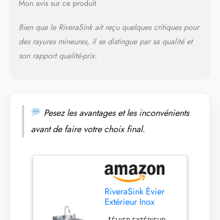
Mon avis sur ce produit
rotation à 360° et à son
flexible extractible,
Bien que le RiveraSink ait reçu quelques critiques pour
chaque zone de la cuve
reste facilement
des rayures mineures, il se distingue par sa qualité et
accessible. 【GRANDE
son rapport qualité-prix.
CUVE PROFONDE
POUR LES OBJETS
VOLUMINEUX】Le bac
spacieux accueille
casseroles, plats, grilles
de barbecue, seaux,
Pesez les avantages et les inconvénients
équipements de
avant de faire votre choix final.
camping ou outils de
jardinage. Sa
conception profonde
limite les éclaboussures
et améliore le confort
d'utilisation au
RiveraSink Évier
quotidien. 【ACIER
Extérieur Inox
INOXYDABLE ROBUSTE
Autoportant
CONÇU POUR