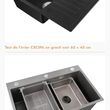
Test de l’évier CECIPA en granit noir 65 x 45 cm