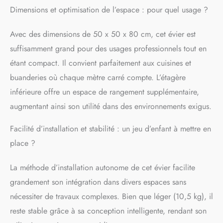
tenaces. Grâce à sa
Dimensions et optimisation de l’espace : pour quel usage ?
rotation à 360° et à son
flexible extractible, chaque
Avec des dimensions de 50 x 50 x 80 cm, cet évier est
zone de la cuve reste
suffisamment grand pour des usages professionnels tout en
facilement accessible.
【GRANDE CUVE
étant compact. Il convient parfaitement aux cuisines et
PROFONDE POUR LES
buanderies où chaque mètre carré compte. L’étagère
OBJETS VOLUMINEUX】
Le bac spacieux accueille
inférieure offre un espace de rangement supplémentaire,
casseroles, plats, grilles de
augmentant ainsi son utilité dans des environnements exigus.
barbecue, seaux,
équipements de camping
Facilité d’installation et stabilité : un jeu d’enfant à mettre en
ou outils de jardinage. Sa
place ?
conception profonde
limite les éclaboussures et
améliore le confort
La méthode d’installation autonome de cet évier facilite
d'utilisation au quotidien.
grandement son intégration dans divers espaces sans
【ACIER INOXYDABLE
ROBUSTE CONÇU POUR
nécessiter de travaux complexes. Bien que léger (10,5 kg), il
DURER】Fabriqué en
reste stable grâce à sa conception intelligente, rendant son
acier inoxydable brossé