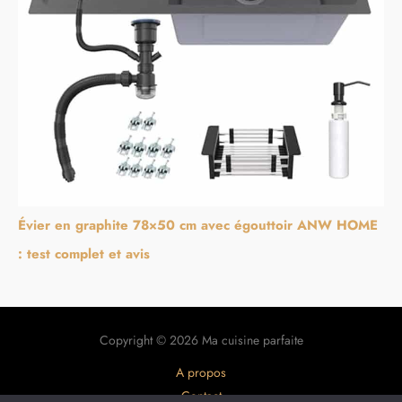
Évier en graphite 78×50 cm avec égouttoir ANW HOME
: test complet et avis
Copyright © 2026 Ma cuisine parfaite
A propos
Contact