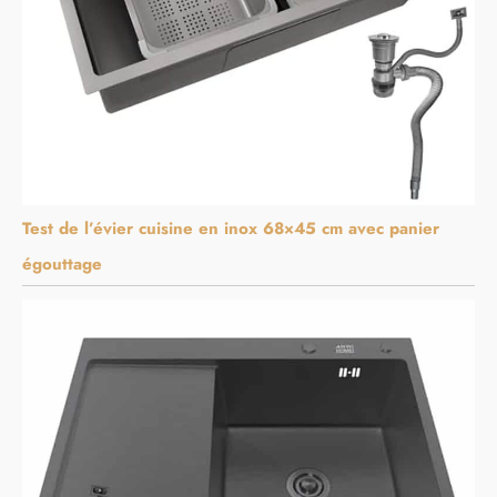
Test de l’évier cuisine en inox 68×45 cm avec panier
égouttage