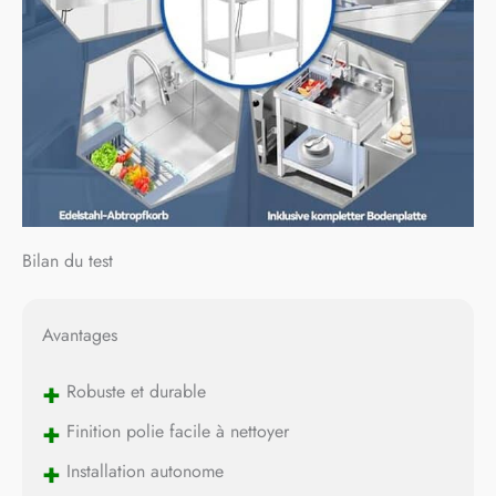
VOTRE ÉCOUTE】Notre
équipe reste disponible
pour répondre à vos
questions concernant
l'installation, l'utilisation
ou les accessoires. Nous
vous accompagnons avec
des solutions rapides et
adaptées afin de garantir
une expérience
d'utilisation sereine.
Bilan du test
Avantages
+
Robuste et durable
+
Finition polie facile à nettoyer
+
Installation autonome