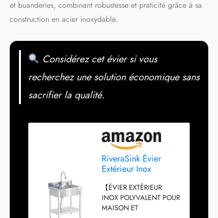
et buanderies, combinant robustesse et praticité grâce à sa
construction en acier inoxydable.
Considérez cet évier si vous
recherchez une solution économique sans
sacrifier la qualité.
RiveraSink Évier
Extérieur Inox
Autoportant
【ÉVIER EXTÉRIEUR
70×50×80 cm, Évier
INOX POLYVALENT POUR
de Cuisine sur Pied
MAISON ET
en Acier Inoxydable