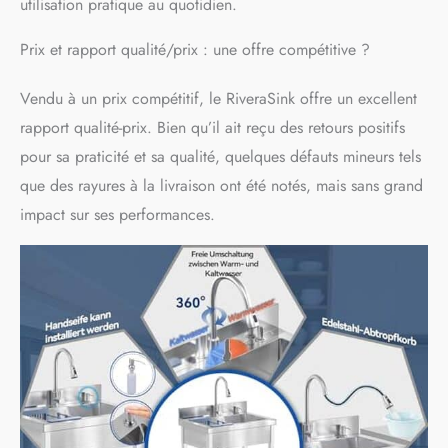
utilisation pratique au quotidien.
résistant à la corrosion et
à l'usure, cet évier
Prix et rapport qualité/prix : une offre compétitive ?
extérieur conserve son
aspect soigné même après
une utilisation intensive.
Vendu à un prix compétitif, le RiveraSink offre un excellent
Les angles arrondis
rapport qualité-prix. Bien qu’il ait reçu des retours positifs
facilitent le nettoyage et
favorisent une meilleure
pour sa praticité et sa qualité, quelques défauts mineurs tels
hygiène.
que des rayures à la livraison ont été notés, mais sans grand
【INSTALLATION SIMPLE
impact sur ses performances.
ET ÉQUIPEMENT
COMPLET】Livré avec
système d'évacuation,
siphon, tuyau flexible et
panier d'égouttage en
inox. Les pieds réglables
assurent une excellente
stabilité sur différents
types de sols, en intérieur
comme en extérieur.
【SERVICE CLIENT À