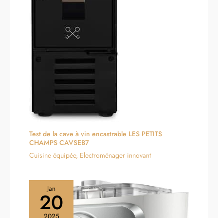
Test de la cave à vin encastrable LES PETITS
CHAMPS CAVSEB7
Cuisine équipée
,
Electroménager innovant
Jan
20
2025