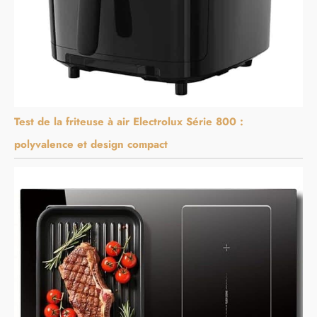
Test de la friteuse à air Electrolux Série 800 :
polyvalence et design compact