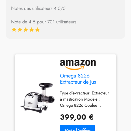
Notes des utilisateurs 4.5/5
Note de 4.5 pour 701 utilisateurs
Omega 8226
Extracteur de Jus
Chromé 36,8 x 16,5 x
Type d’extracteur: Extracteur
39,4 cm, Argenté
à mastication Modèle :
Omega 8226 Couleur :
Argent Chromé Dimensions
399,00 €
du produit (L x l x H) : 36,8 x
16,5 x 39,4 cm Système
simple à vis unique