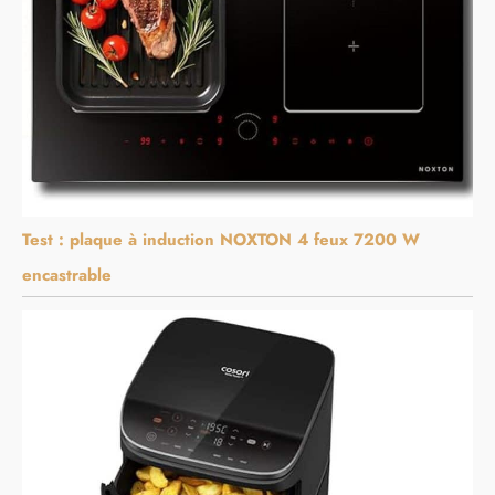
Test : plaque à induction NOXTON 4 feux 7200 W
encastrable