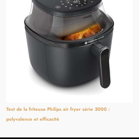
Test de la friteuse Philips air fryer série 3000 :
polyvalence et efficacité