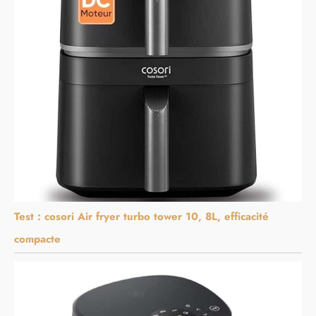
Test : cosori Air fryer turbo tower 10, 8L, efficacité
compacte