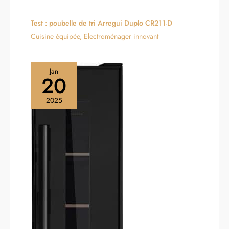
Test : poubelle de tri Arregui Duplo CR211-D
Cuisine équipée
,
Electroménager innovant
Jan
20
2025