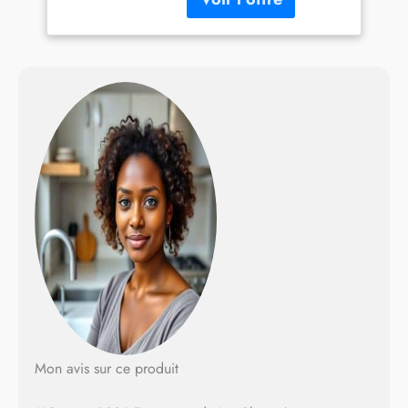
Extraction biphasée pour un
rendement supérieur Vitesse
de rotation très lente (80
tours / minute) Multi-équipé
(2 pichets, 2 tamis, 6 buses
spécialisées) Bon rapport
qualité / prix <b> Garantie
</b>: 15 an(s) <b> Couleur
</b>: Chromé Diamètre du
goulot d'alimentation : 5 cm
Contenu du colis : 2 bols de
collection, 1 Piston, 1 brosse
de nettoyage, 1 tamis, 1
Logements Contenu : Mode
d'emploi en français et
Manuel d'instructions en
anglais Type d’extracteur :
Extracteur à mastication
Mon avis sur ce produit