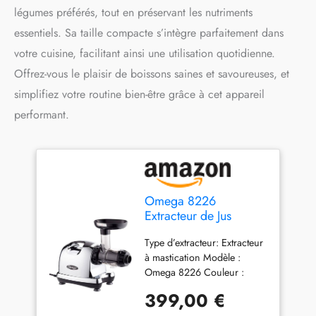
légumes préférés, tout en préservant les nutriments
essentiels. Sa taille compacte s’intègre parfaitement dans
votre cuisine, facilitant ainsi une utilisation quotidienne.
Offrez-vous le plaisir de boissons saines et savoureuses, et
simplifiez votre routine bien-être grâce à cet appareil
performant.
Omega 8226
Extracteur de Jus
Chromé 36,8 x 16,5 x
Type d’extracteur: Extracteur
39,4 cm, Argenté
à mastication Modèle :
Omega 8226 Couleur :
Argent Chromé Dimensions
399,00 €
du produit (L x l x H) : 36,8 x