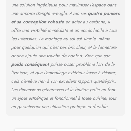
et à droite. Espace de
une solution ingénieuse pour maximiser l’espace dans
rangement important : Notre
une armoire d’angle aveugle. Avec ses
quatre paniers
étagère d'angle aveugle
et sa conception robuste
en acier au carbone, il
extractible est équipée de
quatre paniers distincts.
offre une visibilité immédiate et un accès facile à tous
Chaque panier a une
les ustensiles. Le montage au sol est simple, même
capacité de charge de 26,5
livres. Cette Organiseur
pour quelqu’un qui n’est pas bricoleur, et la fermeture
coulissant d'angle aveugle
douce ajoute une touche de confort. Bien que son
peut contenir divers
poids conséquent
puisse poser problème lors de la
ustensiles tels que des
poêles, des casseroles et des
livraison, et que l’emballage extérieur laisse à désirer,
épices, répondant ainsi à
cela n’enlève rien à son excellent rapport qualité-prix.
vos exigences en matière de
Les dimensions généreuses et la finition polie en font
capacité de stockage.
Conception des glissières :
un ajout esthétique et fonctionnel à toute cuisine, tout
Les glissières lisses sont
en garantissant une utilisation pratique et durable.
bien conçues pour faire
glisser l'ensemble de
l'organisateur d'armoire
d'angle sans effort. Cette