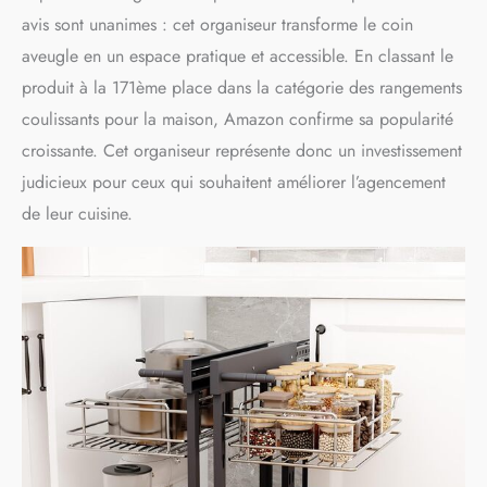
Optimisez votre espace :
avis sont unanimes : cet organiseur transforme le coin
Notre armoire de cuisine
aveugle en un espace pratique et accessible. En classant le
d'angle maximise l'utilisation
de l'espace des armoires
produit à la 171ème place dans la catégorie des rangements
d'angle aveugles tout en
coulissants pour la maison, Amazon confirme sa popularité
vous permettant d'avoir un
accès complet à l'ensemble
croissante. Cet organiseur représente donc un investissement
de l'unité. Il s'agit d'un
judicieux pour ceux qui souhaitent améliorer l’agencement
équipement indispensable
de leur cuisine.
dans votre cuisine pour
garder vos ustensiles de
cuisine bien organisés.