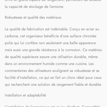
700 x 500 x 640 mm et
plus avec une ouverture
la capacité de stockage de l’armoire.
minimale de 400 mm, et elle
peut être installée dans les
Robustesse et qualité des matériaux
armoires ouvertes à gauche
et à droite. Espace de
La qualité de fabrication est indéniable. Conçu en acier au
rangement important : Notre
carbone, cet organiseur bénéficie d’une surface chromée
étagère d'angle aveugle
extractible est équipée de
polie qui lui confère non seulement une belle apparence
quatre paniers distincts.
mais aussi une grande résistance à la corrosion. Ce matériau
Chaque panier a une
capacité de charge de 26,5
de qualité supérieure assure une utilisation durable, même
livres. Cette Organiseur
dans un environnement humide comme une cuisine. Les
coulissant d'angle aveugle
commentaires des utilisateurs soulignent sa robustesse et sa
peut contenir divers
ustensiles tels que des
facilité d’installation, ce qui en fait un choix idéal pour ceux
poêles, des casseroles et des
qui recherchent une solution de rangement fiable et durable.
épices, répondant ainsi à
vos exigences en matière de
Installation et adaptabilité
capacité de stockage.
Conception des glissières :
Les glissières lisses sont
L’installation de l’organiseur est un jeu d’enfant. Compatible