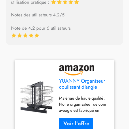
utilisation pratique :
Notes des utilisateurs 4.2/5
Note de 4.2 pour 6 utilisateurs
YUANNY Organiseur
coulissant d'angle
aveugle pour armoire
Matériau de haute qualité :
d'angle aveugles - 800
Notre organisateur de coin
mm - Avec 4 paniers -
aveugle est fabriqué en
Fermeture douce -
acier au carbone, ce qui
Montage au sol -
garantit sa solidité et sa
Compatible avec
durabilité pour une plus