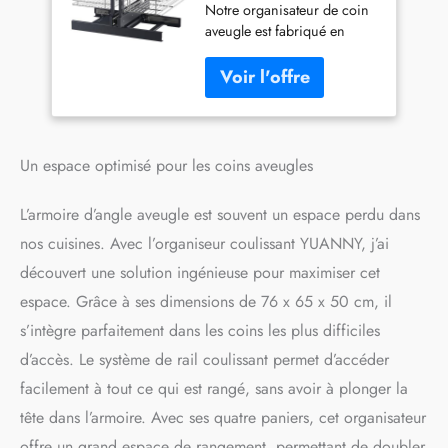
Notre organisateur de coin
mm - Avec 4 paniers -
aveugle est fabriqué en
Fermeture douce -
acier au carbone, ce qui
Montage au sol -
garantit sa solidité et sa
Compatible avec
durabilité pour une plus
ouverture à gauche et
longue durée de vie. La
à droite
surface des quatre paniers
adopte une finition chromée
Un espace optimisé pour les coins aveugles
polie pour une apparence
élégante, antirouille et anti-
L’armoire d’angle aveugle est souvent un espace perdu dans
corrosion. Assemblage
simple : Grâce aux trous
nos cuisines. Avec l’organiseur coulissant YUANNY, j’ai
pré-percés, il est facile
découvert une solution ingénieuse pour maximiser cet
d'installer cette étagère
espace. Grâce à ses dimensions de 76 x 65 x 50 cm, il
d'angle coulissante et
aveugle à l'intérieur des
s’intègre parfaitement dans les coins les plus difficiles
armoires. L'étagère d'angle
d’accès. Le système de rail coulissant permet d’accéder
aveugle 577W x 347D x
facilement à tout ce qui est rangé, sans avoir à plonger la
580H mm a une grande
capacité d'adaptation. Elle
tête dans l’armoire. Avec ses quatre paniers, cet organisateur
s'adapte aux armoires de
offre un grand espace de rangement, permettant de doubler