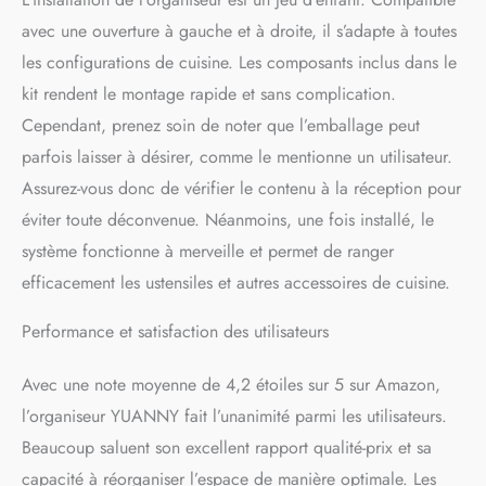
bien conçues pour faire
avec une ouverture à gauche et à droite, il s’adapte à toutes
glisser l'ensemble de
les configurations de cuisine. Les composants inclus dans le
l'organisateur d'armoire
d'angle sans effort. Cette
kit rendent le montage rapide et sans complication.
fonction vous permet
Cependant, prenez soin de noter que l’emballage peut
d'accéder facilement aux
parfois laisser à désirer, comme le mentionne un utilisateur.
objets difficiles à atteindre.
Pour l'utiliser, tirez la
Assurez-vous donc de vérifier le contenu à la réception pour
première paire de bacs de
éviter toute déconvenue. Néanmoins, une fois installé, le
rangement et les bacs situés
dans le coin le plus éloigné
système fonctionne à merveille et permet de ranger
se déplaceront
efficacement les ustensiles et autres accessoires de cuisine.
automatiquement et seront
glissés juste derrière la
Performance et satisfaction des utilisateurs
première paire de bacs. En
outre, la technologie
Avec une note moyenne de 4,2 étoiles sur 5 sur Amazon,
avancée d'amortissement
silencieux des tampons
l’organiseur YUANNY fait l’unanimité parmi les utilisateurs.
assure une vitesse de sortie
Beaucoup saluent son excellent rapport qualité-prix et sa
uniforme pour des travaux
stables et silencieux.
capacité à réorganiser l’espace de manière optimale. Les