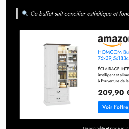
Ce buffet sait concilier esthétique et fonc
HOMCOM Buffe
76x39,5x183c
ÉCLAIRAGE INTELL
intelligent et ali
à l'ouverture de l
options de réglag
209,90 
MODULABLE : Dispo
placard à cinq niv
que boîtes de céré
parfaitement vos
RUSTIQUE : Avec s
de rangement pour
Disponibilité et prix à jo