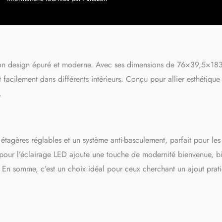
nneaux à lambris et les poignées tombantes traditionnelles
mbiance chaleureuse et rustique. ROBUSTESSE ET SÉCURITÉ :
eaux de particules robustes et en MDF, ce meuble de cuisine peut
100 kg. Les dispositifs anti-basculement inclus sécurisent l'ensemble,
tection optimale pour vous et vos proches. SPÉCIFICATIONS DU
E : Dim. totales : 76l x 39,5P x 183H cm, Charge max.
kg (total), 10 kg (étagère/tiroir), 3 kg (étagère de porte).
son design épuré et moderne. Avec ses dimensions de 76×39,5×18
s.
 facilement dans différents intérieurs. Conçu pour allier esthétique 
.
s étagères réglables et un système anti-basculement, parfait pour les
 pour l’éclairage LED ajoute une touche de modernité bienvenue, b
es. En somme, c’est un choix idéal pour ceux cherchant un ajout prat