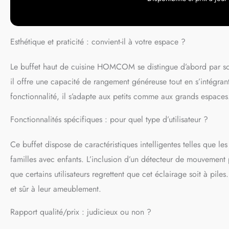
champêtre. Les pa
accentuent une a
Fabriquée en pann
supporter jusqu'à 
Esthétique et praticité : convient-il à votre espace ?
assurant une pro
BUFFET DE CUISIN
recommandée : 100 
Le buffet haut de cuisine HOMCOM se distingue d’abord par 
Assemblage requi
il offre une capacité de rangement généreuse tout en s’intégrant
fonctionnalité, il s’adapte aux petits comme aux grands espaces
Fonctionnalités spécifiques : pour quel type d’utilisateur ?
Ce buffet dispose de caractéristiques intelligentes telles que le
familles avec enfants. L’inclusion d’un détecteur de mouvement
que certains utilisateurs regrettent que cet éclairage soit à pil
et sûr à leur ameublement.
Rapport qualité/prix : judicieux ou non ?