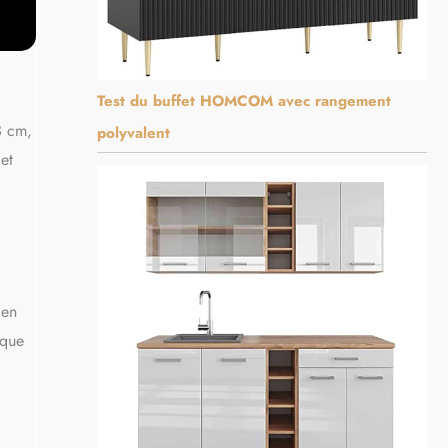
Test du buffet HOMCOM avec rangement
3 cm,
polyvalent
et
ien
ique