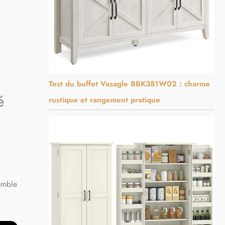
Test du buffet Vasagle BBK381W02 : charme
é
rustique et rangement pratique
emble