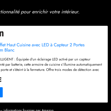
tionnalité pour enrichir votre intérieur.
t Haut Cuisine avec LED à Capteur 2 Portes
m Blanc
IGENT : Équipée d'un éclairage LED activé par un capteur
menté par batterie, cette armoire de cuisine s'illumine automatiquement
a porte et s'éteint à la fermeture. Offre trois modes de détection avec
e de la luminosité et de la température de couleur. STOCKAGE
€
se de dix porte-épices pour vos condiments et petits pots, et d'un
eaux avec étagères réglables, idéale pour des objets plus grands tels
ales ou ustensiles de cuisine. Les deux tiroirs organisent
 couverts, contribuant à une cuisine bien rangée. ÉLÉGANCE
on corps blanc à effet bois et son plateau brun rustique, ce meuble
 cuisine enrichit votre intérieur d'une touche élégamment
ur – informations fournies par Amazon