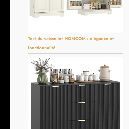
Test du vaisselier HOMCOM : élégance et
fonctionnalité