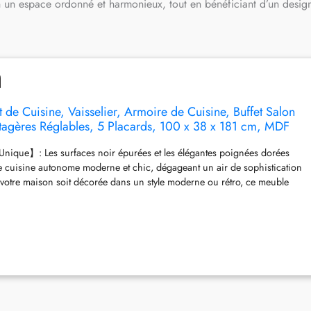
en un espace ordonné et harmonieux, tout en bénéficiant d’un desig
e Cuisine, Vaisselier, Armoire de Cuisine, Buffet Salon
agères Réglables, 5 Placards, 100 x 38 x 181 cm, MDF
ique】: Les surfaces noir épurées et les élégantes poignées dorées
 cuisine autonome moderne et chic, dégageant un air de sophistication
 votre maison soit décorée dans un style moderne ou rétro, ce meuble
te parfaitement et reflète votre goût extraordinaire ! 【Grand Espace de
ble cuisine rangement comprend 5 armoires à portes et 3 tiroirs
 de travail central ouvert, cinq étagères pour une personnalisation flexible
 vos besoins individuels. 【Détails des Armoires de Rangement】:
1,2''H (100W x 38D x 181H cm), Taille du comptoir : 38''W x 15''D, Taille
 x 5,5''D ; Capacité de poids maximum : plus de 250 lbs. 【Artisanat de
struit en panneau MDF avec un motif gaufré noir, fort et robuste avec
éable pour un nettoyage facile. la charnière améliorée est très flexible.