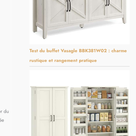
Test du buffet Vasagle BBK381W02 : charme
rustique et rangement pratique
er du
ée