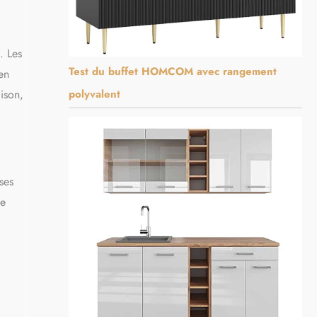
. Les
Test du buffet HOMCOM avec rangement
en
aison,
polyvalent
ses
ne