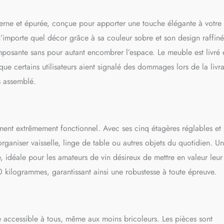
】: Chaque panneau et chaque pièce sont numérotés. Veuillez suivre
 montage pour sélectionner les pièces correspondantes à assembler.
rne et épurée, conçue pour apporter une touche élégante à votre
 n’importe quel décor grâce à sa couleur sobre et son design raffiné
posante sans pour autant encombrer l’espace. Le meuble est livré 
n que certains utilisateurs aient signalé des dommages lors de la livr
s assemblé.
ement extrêmement fonctionnel. Avec ses cinq étagères réglables et 
ganiser vaisselle, linge de table ou autres objets du quotidien. U
e, idéale pour les amateurs de vin désireux de mettre en valeur leur
kilogrammes, garantissant ainsi une robustesse à toute épreuve.
ccessible à tous, même aux moins bricoleurs. Les pièces sont