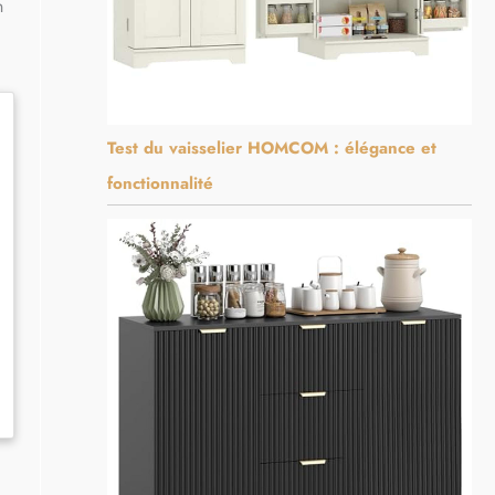
n
Test du vaisselier HOMCOM : élégance et
fonctionnalité