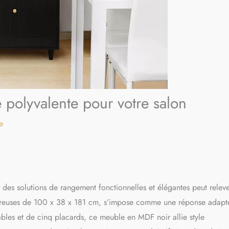
polyvalente pour votre salon
e
r des solutions de rangement fonctionnelles et élégantes peut relev
éreuses de 100 x 38 x 181 cm, s’impose comme une réponse adapt
bles et de cinq placards, ce meuble en MDF noir allie style