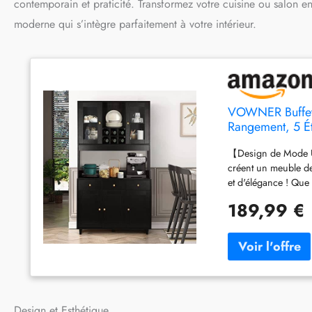
contemporain et praticité. Transformez votre cuisine ou salon 
moderne qui s’intègre parfaitement à votre intérieur.
VOWNER Buffet d
Rangement, 5 Ét
(Noir)
【Design de Mode Un
créent un meuble de
et d'élégance ! Que
garde-manger s'adap
189,99 €
Rangement】: Ce meu
coulissants, un plan
afin de répondre à
39,3''W x 15''D x 7
du tiroir : 11,8''W
Haute Qualité】: Con
un revêtement imperm
Design et Esthétique