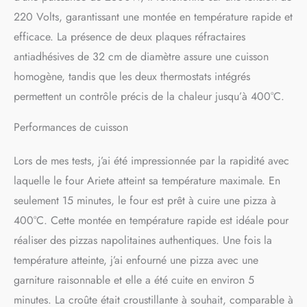
NIVEAUX DE CUISSON : le
220 Volts, garantissant une montée en température rapide et
thermostat réglable vous
permet de cuire de
efficace. La présence de deux plaques réfractaires
délicieuses tartes salées, des
antiadhésives de 32 cm de diamètre assure une cuisson
toasts, des panzerotti ou
même de réchauffer des
homogène, tandis que les deux thermostats intégrés
aliments avant de les mettre
permettent un contrôle précis de la chaleur jusqu’à 400°C.
sur la table PRÊT EN UN
TOUR DE MAIN : 4 minutes
Performances de cuisson
suffisent pour avoir une
délicieuse pizza sur la table
Lors de mes tests, j’ai été impressionnée par la rapidité avec
; idéal également pour les
pizzas surgelées, prêtes en
laquelle le four Ariete atteint sa température maximale. En
2/3 minutes seulement
seulement 15 minutes, le four est prêt à cuire une pizza à
400°C. Cette montée en température rapide est idéale pour
réaliser des pizzas napolitaines authentiques. Une fois la
température atteinte, j’ai enfourné une pizza avec une
garniture raisonnable et elle a été cuite en environ 5
minutes. La croûte était croustillante à souhait, comparable à