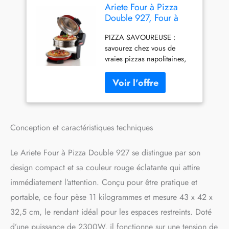
Ariete Four à Pizza
Double 927, Four à
Pizza avec 5 Niveaux
PIZZA SAVOUREUSE :
de Cuisson, 2 Plaques
savourez chez vous de
Réfractaires
vraies pizzas napolitaines,
Antiadhésives, 2
aussi moelleuses et
Lames en Bois
croustillantes que celles qui
Incluses, Max 400°C,
sortent du four à bois, grâce
2 Thermostats,
à ce four à pizza CUISSON
Diamètre 32 Cm,
IDEALE : le secret d'une
2300W, Rouge
bonne pizza est contenu
Conception et caractéristiques techniques
dans la cuisson rapide à très
haute température qu'offre
Le Ariete Four à Pizza Double 927 se distingue par son
ce four grâce à ses 400° C
et à la pierre réfractaire
design compact et sa couleur rouge éclatante qui attire
CONFORTABLE : avec ce
immédiatement l’attention. Conçu pour être pratique et
four à pizza, vous pouvez
portable, ce four pèse 11 kilogrammes et mesure 43 x 42 x
cuire 2 pizzas en même
temps, en divisant le temps
32,5 cm, le rendant idéal pour les espaces restreints. Doté
de cuisson par deux. 5
d’une puissance de 2300W, il fonctionne sur une tension de