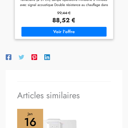
Rouge
avec signal acoustique Double résistance au chauffage dans
l'acier blindé Palette en aluminium pour pizza et livres de
99,44 €
recettes inclus Alimentation: AC 230V ~ 50 Hz Puissance:
88,52 €
1200W
Articles similaires
Jan
16