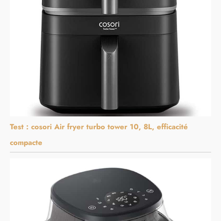
Test : cosori Air fryer turbo tower 10, 8L, efficacité
compacte