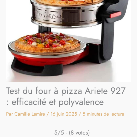
Test du four à pizza Ariete 927
: efficacité et polyvalence
Par
Camille Lemire
/
16 juin 2025
/
5 minutes de lecture
5/5 - (8 votes)