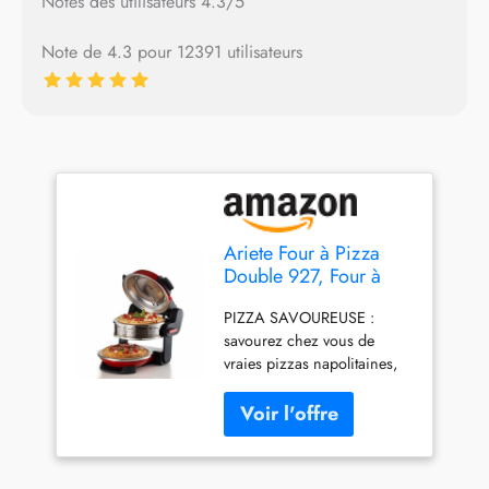
Notes des utilisateurs 4.3/5
Note de 4.3 pour 12391 utilisateurs
Ariete Four à Pizza
Double 927, Four à
Pizza avec 5 Niveaux
PIZZA SAVOUREUSE :
de Cuisson, 2 Plaques
savourez chez vous de
Réfractaires
vraies pizzas napolitaines,
Antiadhésives, 2
aussi moelleuses et
Lames en Bois
croustillantes que celles qui
Incluses, Max 400°C,
sortent du four à bois, grâce
2 Thermostats,
à ce four à pizza CUISSON
Diamètre 32 Cm,
IDEALE : le secret d'une
2300W, Rouge