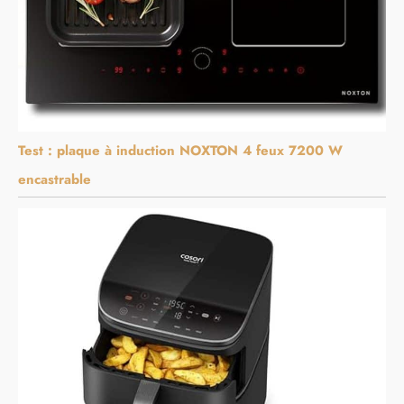
Test : plaque à induction NOXTON 4 feux 7200 W
encastrable