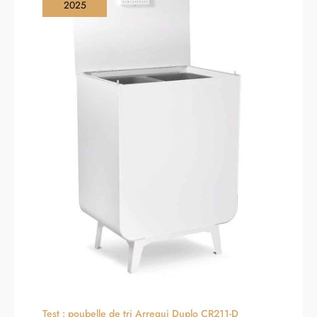
2025
Test : poubelle de tri Arregui Duplo CR211-D