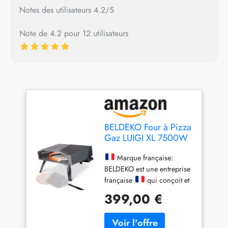
Notes des utilisateurs 4.2/5
Note de 4.2 pour 12 utilisateurs
BELDEKO Four à Pizza
Gaz LUIGI XL 7500W
Pierre Tournante -
Marque Française
Marque française:
BELDEKO est une entreprise
française
qui conçoit et
distribue ses produits avec
399,00 €
soin. Tous les contacts et
services après-vente sont
gérés en direct depuis la