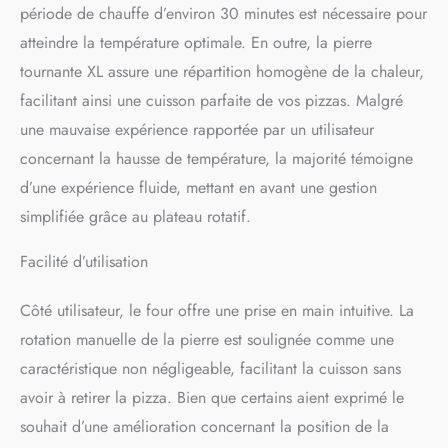
période de chauffe d’environ 30 minutes est nécessaire pour
travail.
Format compact
atteindre la température optimale. En outre, la pierre
et transportable (55 × 70 ×
36 cm - pieds ouverts) :
tournante XL assure une répartition homogène de la chaleur,
idéal pour installation rapide
facilitant ainsi une cuisson parfaite de vos pizzas. Malgré
et facile.
Sécurité
incluse : thermocouple
une mauvaise expérience rapportée par un utilisateur
d’arrêt automatique en cas
concernant la hausse de température, la majorité témoigne
d’extinction de flamme :
d’une expérience fluide, mettant en avant une gestion
sérénité assurée pendant la
cuisson.
Moments
simplifiée grâce au plateau rotatif.
conviviaux garantis :
transformez votre terrasse
Facilité d’utilisation
ou jardin en véritable
pizzeria, pour famille ou
Côté utilisateur, le four offre une prise en main intuitive. La
amis.
rotation manuelle de la pierre est soulignée comme une
caractéristique non négligeable, facilitant la cuisson sans
avoir à retirer la pizza. Bien que certains aient exprimé le
souhait d’une amélioration concernant la position de la