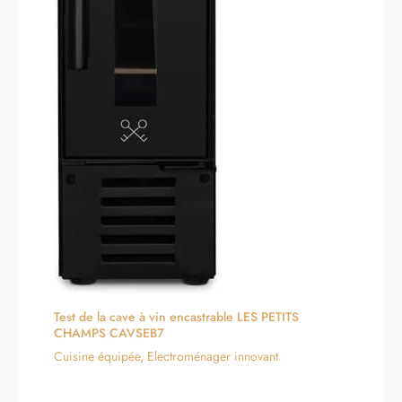
Test de la cave à vin encastrable LES PETITS
CHAMPS CAVSEB7
Cuisine équipée
,
Electroménager innovant