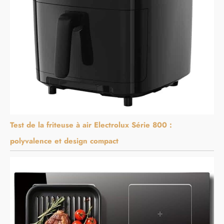
Test de la friteuse à air Electrolux Série 800 :
polyvalence et design compact