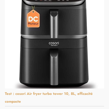
Test : cosori Air fryer turbo tower 10, 8L, efficacité
compacte