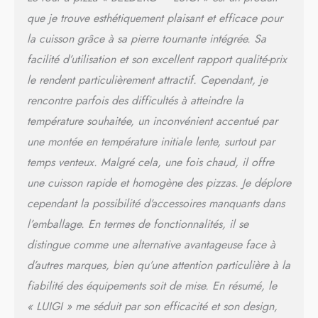
extérieur, sur terrasse ou
que je trouve esthétiquement plaisant et efficace pour
jardin.
Corps acier
thermolaqué haute
la cuisson grâce à sa pierre tournante intégrée. Sa
température + pieds
facilité d’utilisation et son excellent rapport qualité-prix
rétractables : design robuste
le rendent particulièrement attractif. Cependant, je
et utilisable aussi bien en
extérieur que sur plan de
rencontre parfois des difficultés à atteindre la
travail.
Format compact
température souhaitée, un inconvénient accentué par
et transportable (55 × 70 ×
une montée en température initiale lente, surtout par
36 cm - pieds ouverts) :
idéal pour installation rapide
temps venteux. Malgré cela, une fois chaud, il offre
et facile.
Sécurité
une cuisson rapide et homogène des pizzas. Je déplore
incluse : thermocouple
d’arrêt automatique en cas
cependant la possibilité d’accessoires manquants dans
d’extinction de flamme :
l’emballage. En termes de fonctionnalités, il se
sérénité assurée pendant la
distingue comme une alternative avantageuse face à
cuisson.
Moments
conviviaux garantis :
d’autres marques, bien qu’une attention particulière à la
transformez votre terrasse
fiabilité des équipements soit de mise. En résumé, le
ou jardin en véritable
« LUIGI » me séduit par son efficacité et son design,
pizzeria, pour famille ou