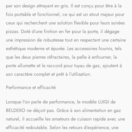
une cuisson uniforme sans
par son design attrayant en gris. Il est conçu pour être à la
avoir à manipuler la pizza.
Montée rapide en
fois portable et fonctionnel, ce qui est un atout majeur pour
température (~400 °C en 15-
ceux qui recherchent une solution flexible pour leurs soirées
20 minutes) : permet une
pizzas. Doté d’une finition en fer pour la porte, il dégage
cuisson ultra rapide, digne
des pizzas professionnelles.
une impression de robustesse tout en respectant une certaine
Livré avec 2 pierres
esthétique moderne et épurée. Les accessoires fournis, tels
réfractaires + pelle à
que les deux pierres réfractaires, la pelle à enfourner, la
enfourner : prêt à l’emploi
pour vos soirées pizzas à la
porte allumette et le raccord pour tuyau de gaz, ajoutent à
maison.
Puissance 7
son caractère complet et prêt à l’utilisation.
500 W à gaz (butane ou
propane) : pour une
Performance et efficacité
performance optimale en
extérieur, sur terrasse ou
jardin.
Corps acier
Lorsque l’on parle de performance, le modèle LUIGI de
thermolaqué haute
BELDEKO ne déçoit pas. Grâce à son alimentation en gaz
température + pieds
naturel, il accueille les amateurs de cuisson rapide avec une
rétractables : design robuste
et utilisable aussi bien en
efficacité redoutable. Selon les retours d’expérience, une
extérieur que sur plan de