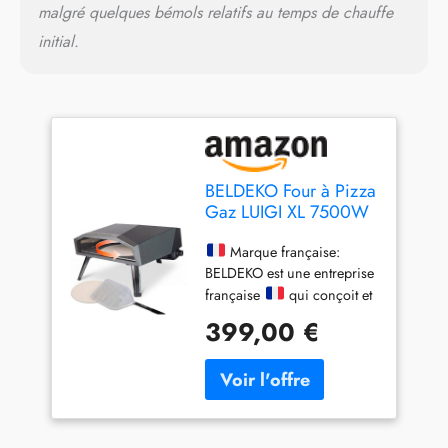
amis.
malgré quelques bémols relatifs au temps de chauffe
initial.
BELDEKO Four à Pizza
Gaz LUIGI XL 7500W
Pierre Tournante -
Marque Française
Marque française:
BELDEKO est une entreprise
française
qui conçoit et
distribue ses produits avec
399,00 €
soin. Tous les contacts et
services après-vente sont
gérés en direct depuis la
France, pour une réactivité
et une confiance totales.
Pierre tournante Ø 37 cm