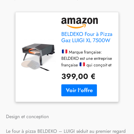
BELDEKO Four à Pizza
Gaz LUIGI XL 7500W
Pierre Tournante -
Marque Française
Marque française:
BELDEKO est une entreprise
française
qui conçoit et
distribue ses produits avec
399,00 €
soin. Tous les contacts et
services après-vente sont
gérés en direct depuis la
France, pour une réactivité
et une confiance totales.
Pierre tournante Ø 37 cm
(surface cuisson idéale pour
Design et conception
pizza 36 cm) : rotation
manuelle de la pierre pour
Le four à pizza BELDEKO – LUIGI séduit au premier regard