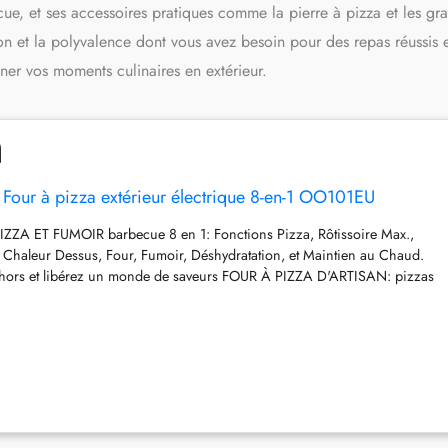
ecue, et ses accessoires pratiques comme la pierre à pizza et les gr
tion et la polyvalence dont vous avez besoin pour des repas réussis 
ner vos moments culinaires en extérieur.
Four à pizza extérieur électrique 8-en-1 OO101EU
ZZA ET FUMOIR barbecue 8 en 1: Fonctions Pizza, Rôtissoire Max.,
 Chaleur Dessus, Four, Fumoir, Déshydratation, et Maintien au Chaud.
dehors et libérez un monde de saveurs FOUR À PIZZA D'ARTISAN: pizzas
es*. Réglages artisanale, fine, New York, Deep Pan, calzone et réglages
ierre à pizza. (*N'inclut pas de temps de préchauffage, cuite à 370°C)
C: inspiré par les four en briques, sifflant, noir, brûlant. Chaleur
ée pour un contrôle total de la température, Peut contenir jusqu'à 5 kg de
côtes, un repas plateau ou une pizza de 30cm TECHNOLOGIE
acilement des arômes fumés à tout ce que vous faites avec des
Woodfire. Fumage lent et faible pour des viandes tendres. Inclut des
es mélanges robuste et tout usage DANS LA BOÎTE: four d'extérieur Ninja