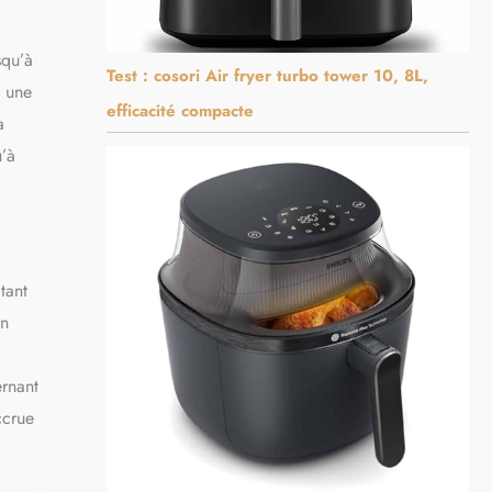
squ’à
Test : cosori Air fryer turbo tower 10, 8L,
t une
efficacité compacte
a
u’à
tant
on
ernant
ccrue