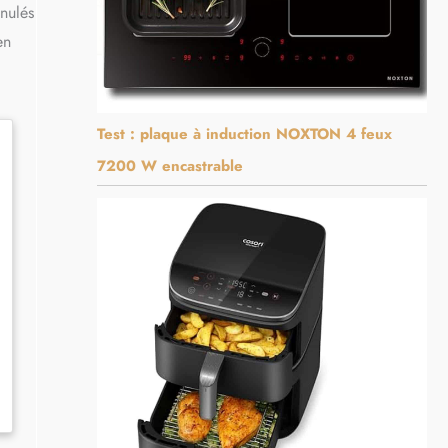
anulés
en
Test : plaque à induction NOXTON 4 feux
7200 W encastrable