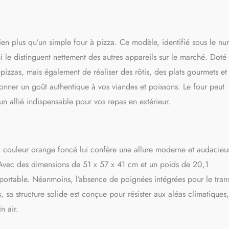
izza, cadre d'accessoires, plaque Pro-Heat, grille de rôtisserie, boîte de
nulés, 2x sacs starter de granulés. 2400W. Poids: 14,6kg. Couleur:
SIONS: H 38cm x L 45,7cm x P 54,6cm environ. Utilisation extérieure
bien plus qu’un simple four à pizza. Ce modèle, identifié sous le n
le distinguent nettement des autres appareils sur le marché. Doté
pizzas, mais également de réaliser des rôtis, des plats gourmets et
donner un goût authentique à vos viandes et poissons. Le four peut
n allié indispensable pour vos repas en extérieur.
a couleur orange foncé lui confère une allure moderne et audacieu
. Avec des dimensions de 51 x 57 x 41 cm et un poids de 20,1
nsportable. Néanmoins, l’absence de poignées intégrées pour le tran
s, sa structure solide est conçue pour résister aux aléas climatiques
n air.