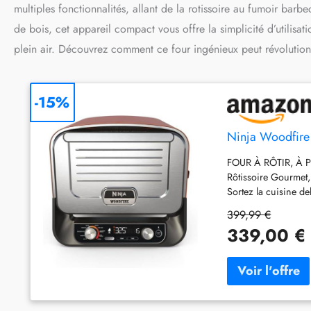
multiples fonctionnalités, allant de la rotissoire au fumoir barb
de bois, cet appareil compact vous offre la simplicité d’utilisa
plein air. Découvrez comment ce four ingénieux peut révolution
-15%
Ninja Woodfire 
FOUR À RÔTIR, À PI
Rôtissoire Gourmet,
Sortez la cuisine 
en moins de 3 minut
399,99 €
perso. Inclut une p
339,00 €
CHALEUR ÉLEVÉE 370°
électrique très élev
bœuf, 2 carrés de 
WOODFIRE: ajoutez f
granulés 100% bois 
sacs starter avec d