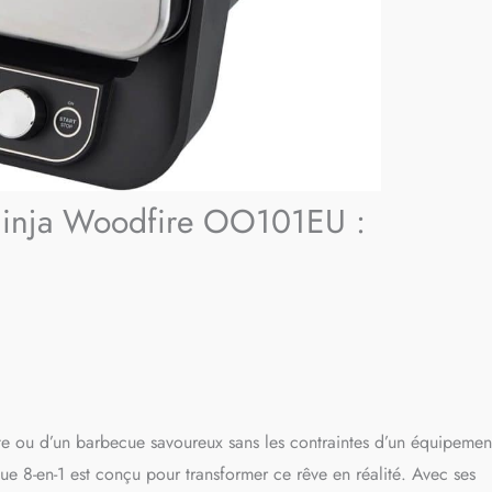
e Ninja Woodfire OO101EU :
nte ou d’un barbecue savoureux sans les contraintes d’un équipemen
e 8-en-1 est conçu pour transformer ce rêve en réalité. Avec ses