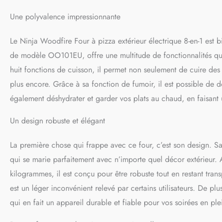
Woodfire, pierre à p
Une polyvalence impressionnante
fumage, pelle à gra
orange foncé DIMEN
uniquement
Le Ninja Woodfire Four à pizza extérieur électrique 8-en-1 est 
de modèle OO101EU, offre une multitude de fonctionnalités qui 
huit fonctions de cuisson, il permet non seulement de cuire des 
plus encore. Grâce à sa fonction de fumoir, il est possible de 
également déshydrater et garder vos plats au chaud, en faisant u
Un design robuste et élégant
La première chose qui frappe avec ce four, c’est son design. S
qui se marie parfaitement avec n’importe quel décor extérieur
kilogrammes, il est conçu pour être robuste tout en restant tra
est un léger inconvénient relevé par certains utilisateurs. De plu
qui en fait un appareil durable et fiable pour vos soirées en plei