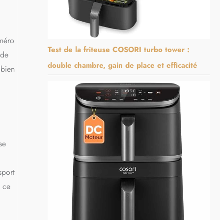
uméro
Test de la friteuse COSORI turbo tower :
 de
double chambre, gain de place et efficacité
 bien
se
sport
, ce