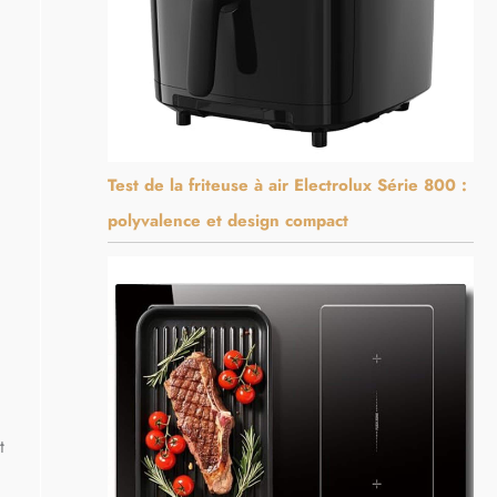
Test de la friteuse à air Electrolux Série 800 :
polyvalence et design compact
t