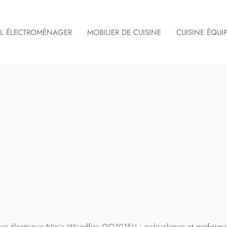
IL ÉLECTROMÉNAGER
MOBILIER DE CUISINE
CUISINE ÉQUI
rieur électrique Ninja Woodfire OO101EU : polyvalence et perform