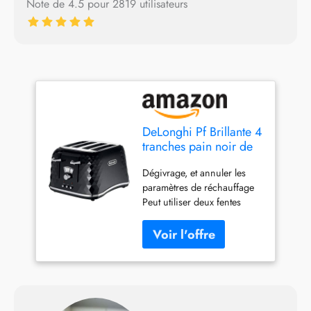
Note de 4.5 pour 2819 utilisateurs
DeLonghi Pf Brillante 4
tranches pain noir de
jais
Dégivrage, et annuler les
paramètres de réchauffage
Peut utiliser deux fentes
indépendamment Contrôle
de brunissement variable
Position la plus haute pour
un retrait facile des petites
tranches Nombre
d'emplacements: 4