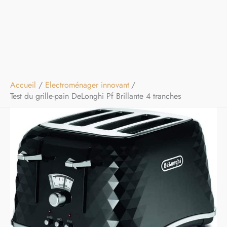
Accueil
Electroménager innovant
Test du grille-pain DeLonghi Pf Brillante 4 tranches