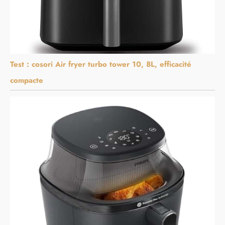
Test : cosori Air fryer turbo tower 10, 8L, efficacité
compacte