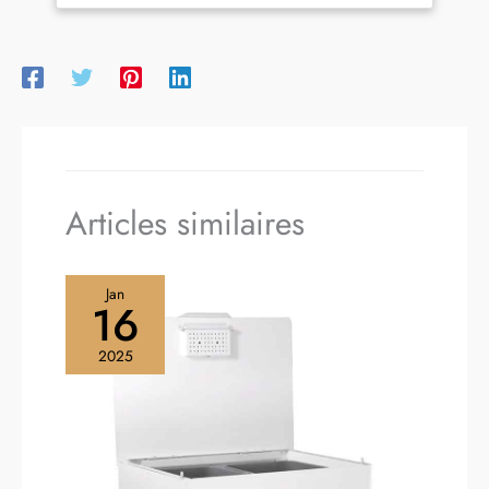
sans griller DU PAIN CHAUD EN QUELQUES SECONDES :
Du pain toujours prêt à déguster avec ces fonctions ;
Réchauffe en quelques secondes ; Grille directement le pain
congelé NETTOYAGE FACILE ET UTILISATION SÛRE : Le
Grille pain est conçu pour un usage quotidien ; Tiroir
ramasse-miettes amovible ; Bouton arrêt et arrêt automatique
pour plus de sécurité
Articles similaires
Jan
16
2025