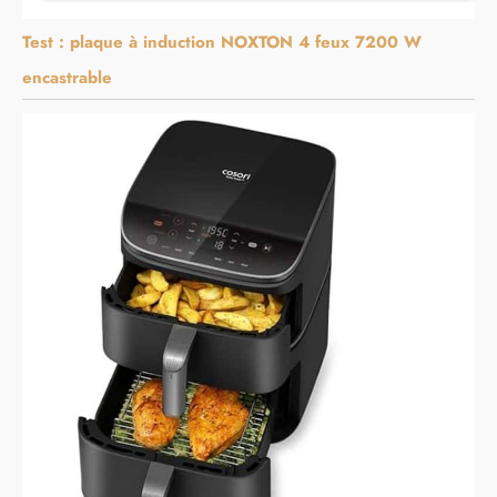
Test : plaque à induction NOXTON 4 feux 7200 W
encastrable