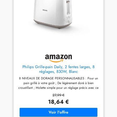
sécurisée : le bouton
sur-mesure à chaque
d'éjection arrête le dorage
utilisation. SURÉLÉVATION
quand vous le voulez -
PRATIQUE : Levier pour
Protection supplémentaire
retirer même les petites
contre l'arrêt automatique
tranches. TIROIR RAMASSE-
pour éviter les courts-circuits
MIETTES : Pour un entretien
Nettoyage simple : le tiroir
facile et rapide.
ramasse-miettes amovible se
RÉPARABILITÉ 15 ANS AU
vide et se remet en place
JUSTE PRIX : Produit
facilement - Le couvercle anti-
réparable dans notre réseau
poussière empêche la
de 6200 réparateurs dans le
poussière d'entrer dans les
monde pour prolonger sa
fentes entre les utilisations
durée de vie.
Philips Grille-pain Daily, 2 fentes larges, 8
réglages, 830W, Blanc
8 NIVEAUX DE DORAGE PERSONNALISABLES : Pour un
pain grillé à votre goût ; De légèrement doré à bien
croustillant ; Molette simple pour un réglage précis avec ce
grille-pain Philips FENTES LARGES À CENTRAGE
27,99 €
AUTOMATIQUE : Pour tous types de pain ; Deux fentes à
18,64 €
largeur variable qui centrent les tranches pour un dorage
uniforme ACCESSOIRE RÉCHAUFFE-VIENNOISERIES : Le
toaster est conçu pour réchauffer les petits pains et les
brioches. Support escamotable pratique pour réchauffer