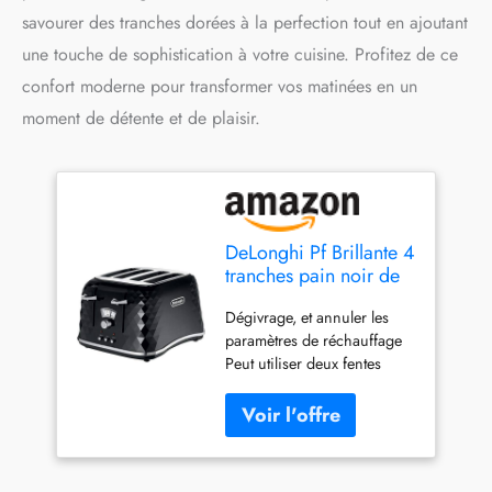
savourer des tranches dorées à la perfection tout en ajoutant
une touche de sophistication à votre cuisine. Profitez de ce
confort moderne pour transformer vos matinées en un
moment de détente et de plaisir.
DeLonghi Pf Brillante 4
tranches pain noir de
jais
Dégivrage, et annuler les
paramètres de réchauffage
Peut utiliser deux fentes
indépendamment Contrôle
de brunissement variable
Position la plus haute pour
un retrait facile des petites
tranches Nombre