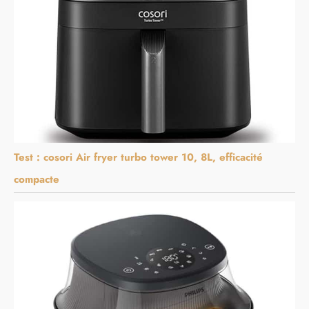
Test : cosori Air fryer turbo tower 10, 8L, efficacité
compacte