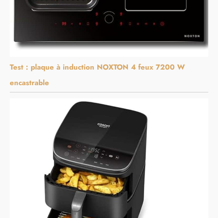
Test : plaque à induction NOXTON 4 feux 7200 W
encastrable