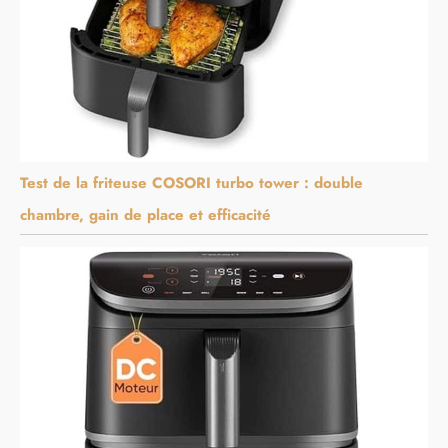
Test de la friteuse COSORI turbo tower : double
chambre, gain de place et efficacité