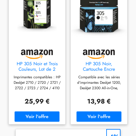
HP 305 Noir et Trois
HP 305 Noir,
Couleurs, Lot de 2
Cartouche Encre
Cartouches Encre
Originale
Imprimantes compatibles : HP
Compatible avec les séries
Originales
DeskJet 2710 / 2720 / 2721 /
d'imprimantes Deskjet 1200,
2722 / 2723 / 2724 / 4110
DeskJet 2300 All-in-One,
/ 4120 / 4122 / 4130 HP
2700 All-in-One, 2700e All-in-
Envy 6010 / 6020 / 6022 /
One, 2800 All-in-One, 2800e
25,99 €
13,98 €
6030 / 6032 / 6420 / 6422
All-in-One, 4100e All-in-One,
/ 6430 / 6432 Rendement :
4200 All-in-One, 4200e All-
120 pages en Noir, 100
in-One, DeskJet Plus 4100 All-
pages en Couleur (norme
in-One, Envy 6000 All-in-
ISO/CEI 24711) Cartouches
One,6000e All-in-One, 6400e
d'Encre HP Authentiques :
All-in-One, et Envy Pro 6400