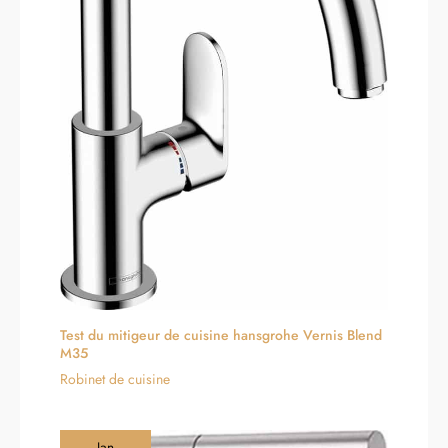
fournir à chaque client une installation de haute qualité. Si
Ce robinet de cuisine est doté
vous avez des questions sur l'installation ou l'utilisation de
d'une cartouche en céramique
ces robinets, n'hésitez pas à nous contacter, nous serons
de haute qualité, résistante à
heureux de vous répondre
l'usure et à la pression,
assurant un fonctionnement
fluide et sans fuite pendant 5
millions de cycles. Les tuyaux
d'eau sont certifiés DVGW et
conformes aux normes
relatives à l'eau potable. De
plus, il est labellisé
écologiquement, alliant
performance supérieure et
durabilité. FORIOUS offre une
garantie de cinq ans, pour
une utilisation sereine et
agréable de l'eau
Test du mitigeur de cuisine hansgrohe Vernis Blend
M35
Robinet de cuisine
Jan