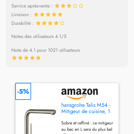
Service après-vente :
Livraison :
Durabilité :
Notes des utilisateurs 4.1/5
Note de 4.1 pour 1021 utilisateurs
-5%
hansgrohe Talis M54 -
Mitigeur de cuisine, 1
jet, Robinet avec
Sobre et raffiné : ce mitigeur
hauteur sous bec 270
au bec en L sera du plus bel
mm, Robinetterie avec