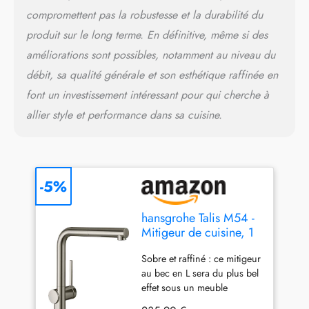
compromettent pas la robustesse et la durabilité du
produit sur le long terme. En définitive, même si des
améliorations sont possibles, notamment au niveau du
débit, sa qualité générale et son esthétique raffinée en
font un investissement intéressant pour qui cherche à
allier style et performance dans sa cuisine.
-5%
hansgrohe Talis M54 -
Mitigeur de cuisine, 1
jet, Robinet avec
Sobre et raffiné : ce mitigeur
hauteur sous bec 270
au bec en L sera du plus bel
mm, Robinetterie avec
effet sous un meuble
bec pivotant, Aspect
suspendu Acier inoxydable :
acier inox, 72808800