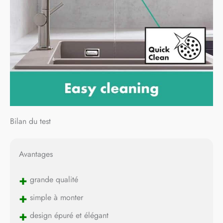
Bilan du test
Avantages
+
grande qualité
+
simple à monter
+
design épuré et élégant