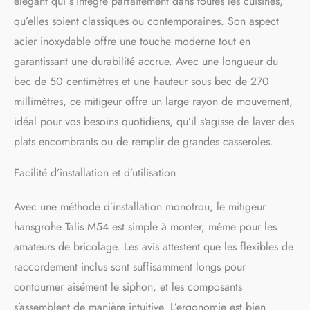
élégant qui s’intègre parfaitement dans toutes les cuisines,
grand rayon d’action et un
qu’elles soient classiques ou contemporaines. Son aspect
rinçage ciblé des fruits et
acier inoxydable offre une touche moderne tout en
légumes Jet puissant :
jusqu’à 7 l/mn sous 3 bars
garantissant une durabilité accrue. Avec une longueur du
de pression, pour remplir
bec de 50 centimètres et une hauteur sous bec de 270
rapidement même les
millimètres, ce mitigeur offre un large rayon de mouvement,
grands fait-tout Fixation
magnétique : toujours sous
idéal pour vos besoins quotidiens, qu’il s’agisse de laver des
la main, la douchette
plats encombrants ou de remplir de grandes casseroles.
extractible se fixe au milieu
du bec du mitigeur
Facilité d’installation et d’utilisation
(hansgrohe MagFit)
Nettoyage facile : Le calcaire
s’élimine sans effort en
Avec une méthode d’installation monotrou, le mitigeur
essuyant l’embout en
hansgrohe Talis M54 est simple à monter, même pour les
silicone du bec
amateurs de bricolage. Les avis attestent que les flexibles de
(QuickClean)
raccordement inclus sont suffisamment longs pour
contourner aisément le siphon, et les composants
s’assemblent de manière intuitive. L’ergonomie est bien