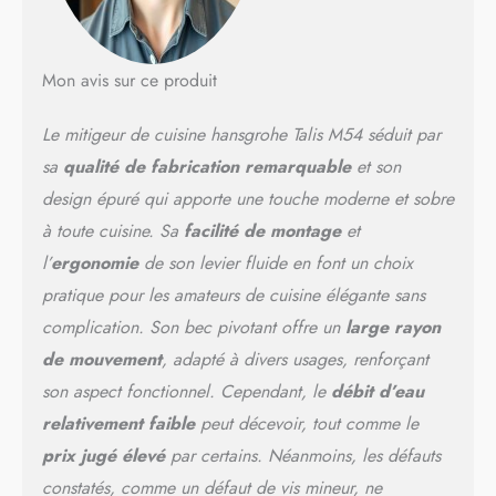
la main, la douchette
extractible se fixe au milieu
du bec du mitigeur
Mon avis sur ce produit
(hansgrohe MagFit)
Nettoyage facile : Le calcaire
Le mitigeur de cuisine hansgrohe Talis M54 séduit par
s’élimine sans effort en
essuyant l’embout en
sa
qualité de fabrication remarquable
et son
silicone du bec
design épuré qui apporte une touche moderne et sobre
(QuickClean)
à toute cuisine. Sa
facilité de montage
et
l’
ergonomie
de son levier fluide en font un choix
pratique pour les amateurs de cuisine élégante sans
complication. Son bec pivotant offre un
large rayon
de mouvement
, adapté à divers usages, renforçant
son aspect fonctionnel. Cependant, le
débit d’eau
relativement faible
peut décevoir, tout comme le
prix jugé élevé
par certains. Néanmoins, les défauts
constatés, comme un défaut de vis mineur, ne