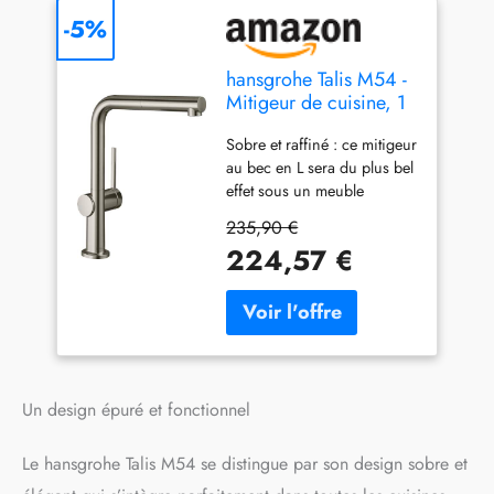
-5%
hansgrohe Talis M54 -
Mitigeur de cuisine, 1
jet, Robinet avec
Sobre et raffiné : ce mitigeur
hauteur sous bec 270
au bec en L sera du plus bel
mm, Robinetterie avec
effet sous un meuble
bec pivotant, Aspect
suspendu Acier inoxydable :
acier inox, 72808800
235,90 €
finition de qualité, très
224,57 €
résistante à l'usure et aux
rayures, grâce à un procédé
spécial (PVD) Une plus
grande liberté de
mouvement : 265 mm
d’espace entre le bec et
l’évier et bec déverseur
Un design épuré et fonctionnel
orientable 4 positions (60°,
110°, 150° et 360°) Plus de
Le hansgrohe Talis M54 se distingue par son design sobre et
confort : avec douchette
extractible pour un plus