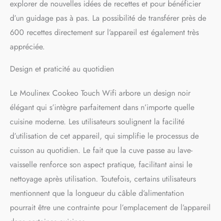
explorer de nouvelles idées de recettes et pour bénéficier
pâte : Cookeo gère la
cuisson pour vous et
d’un guidage pas à pas. La possibilité de transférer près de
relâche la pression
600 recettes directement sur l’appareil est également très
automatiquement
APPLICATION GRATUITE
appréciée.
EXCLUSIVE : Pour encore
plus d'inspiration, créer
Design et praticité au quotidien
votre propre livre de
recettes, surveiller votre
Le Moulinex Cookeo Touch Wifi arbore un design noir
cuisson à distance et
élégant qui s’intègre parfaitement dans n’importe quelle
partager des conseils avec la
communauté GRANDE
cuisine moderne. Les utilisateurs soulignent la facilité
CAPACITE 6 L : pour
d’utilisation de cet appareil, qui simplifie le processus de
préparer des plats jusqu'à 6
personnes INCLUS : cuve
cuisson au quotidien. Le fait que la cuve passe au lave-
antiadhésive et panier
vaisselle renforce son aspect pratique, facilitant ainsi le
vapeur compatibles lave-
nettoyage après utilisation. Toutefois, certains utilisateurs
vaisselle, moule à gâteau
Cookeo pour de délicieux
mentionnent que la longueur du câble d’alimentation
gâteaux légers et moelleux
pourrait être une contrainte pour l’emplacement de l’appareil