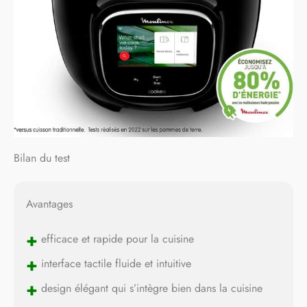
Bilan du test
Avantages
+
efficace et rapide pour la cuisine
+
interface tactile fluide et intuitive
+
design élégant qui s’intègre bien dans la cuisine