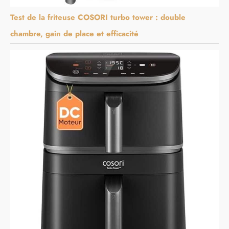
Test de la friteuse COSORI turbo tower : double
chambre, gain de place et efficacité