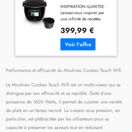
Multicuiseur + moule
INSPIRATION ILLIMITEE :
gâteau - 6 L - Noir
Laissez-vous inspirer par
une infinité de recettes
gratuites grâce à la
399,99 €
connexion WiFi, pour une
grande variété de repas
quotidiens CUISINEZ EN
TOUTE SIMPLICITE :
Laissez-vous guider pour
réussir vos recettes, étape
par étape, grâce aux photos
Performance et efficacité du Moulinex Cookeo Touch Wifi
et aux vidéos qui s’affichent
sur un grand écran tactile
Le Moulinex Cookeo Touch Wifi est un multicuiseur qui se
inclinable CUISINEZ
distingue par son efficacité et sa rapidité. Doté d’une
RAPIDEMENT : Découvrez
plus de 100 recettes
puissance de 1600 Watts, il permet de cuisiner une variété
réalisables en moins de 10
de plats en un temps record. La cuisson sous pression, en
min, et 13 modes de cuisson
dont cuire sous pression
particulier, est plébiscitée par les utilisateurs pour sa
très rapidement (mode
capacité à préserver les saveurs tout en réduisant
express), cuire à la vapeur