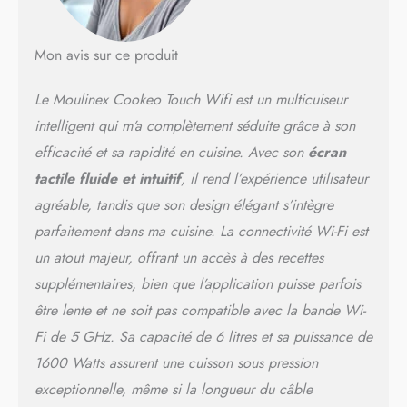
(viandes, ragoûts) et
réchauffer TROUVEZ LA
RECETTE IDEALE :
Mon avis sur ce produit
Recherchez des recettes en
fonction des ingrédients
Le Moulinex Cookeo Touch Wifi est un multicuiseur
présents dans votre
réfrigérateur ou utilisez les
intelligent qui m’a complètement séduite grâce à son
filtres affichés à l’écran
efficacité et sa rapidité en cuisine. Avec son
écran
REPARABILITE 15 ANS AU
tactile fluide et intuitif
, il rend l’expérience utilisateur
JUSTE PRIX : engagement de
réparabilité 15 ans au juste
agréable, tandis que son design élégant s’intègre
prix grâce à notre réseau de
parfaitement dans ma cuisine. La connectivité Wi-Fi est
6200 réparateurs dans le
monde, pour contribuer à la
un atout majeur, offrant un accès à des recettes
protection de
supplémentaires, bien que l’application puisse parfois
l’environnement et à la
être lente et ne soit pas compatible avec la bande Wi-
réduction des déchets
GAGNEZ DU TEMPS : Pas
Fi de 5 GHz. Sa capacité de 6 litres et sa puissance de
besoin de mettre la main à la
1600 Watts assurent une cuisson sous pression
pâte : Cookeo gère la
exceptionnelle, même si la longueur du câble
cuisson pour vous et