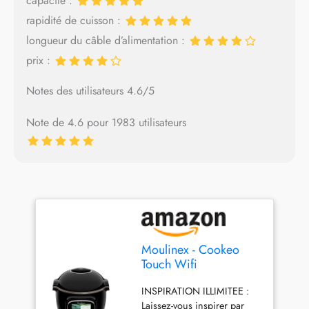
capacité :
rapidité de cuisson :
longueur du câble d’alimentation :
prix :
Notes des utilisateurs 4.6/5
Note de 4.6 pour 1983 utilisateurs
Moulinex - Cookeo
Touch Wifi
Multicuiseur + moule
INSPIRATION ILLIMITEE :
gâteau - 6 L - Noir
Laissez-vous inspirer par