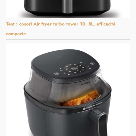
Test : cosori Air fryer turbo tower 10, 8L, efficacité
compacte