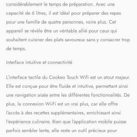
considérablement le temps de préparation. Avec une
(légumes), mijoter (risotto),
dorer ou cuire lentement
capacité de 6 litres, il est idéal pour préparer des repas
(viandes, ragoûts) et
pour une famille de quatre personnes, voire plus. Cet
réchauffer TROUVEZ LA
RECETTE IDEALE :
appareil se révèle être un véritable allié pour ceux qui
Recherchez des recettes en
souhaitent cuisiner des plats savoureux sans y consacrer trop
fonction des ingrédients
de temps.
présents dans votre
réfrigérateur ou utilisez les
Interface intuitive et connectivité
filtres affichés à l’écran
REPARABILITE 15 ANS AU
JUSTE PRIX : engagement de
L’interface tactile du Cookeo Touch Wifi est un atout majeur.
réparabilité 15 ans au juste
Elle est conçue pour être fluide et intuitive, permettant ainsi
prix grâce à notre réseau de
6200 réparateurs dans le
une navigation aisée entre les différentes fonctionnalités. De
monde, pour contribuer à la
plus, la connexion Wi-Fi est un vrai plus, car elle offre
protection de
l’accès à des recettes supplémentaires, enrichissant ainsi
l’environnement et à la
réduction des déchets
l’expérience culinaire. Bien que l’application mobile puisse
GAGNEZ DU TEMPS : Pas
parfois sembler lente, elle reste un outil précieux pour
besoin de mettre la main à la