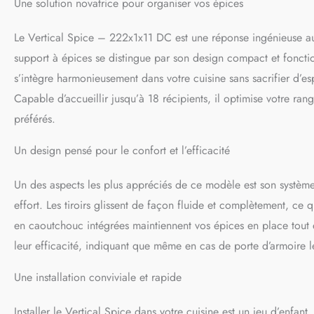
Une solution novatrice pour organiser vos épices
Le Vertical Spice – 222x1x11 DC est une réponse ingénieuse au
support à épices se distingue par son design compact et fonct
s’intègre harmonieusement dans votre cuisine sans sacrifier d’esp
Capable d’accueillir jusqu’à 18 récipients, il optimise votre ran
préférés.
Un design pensé pour le confort et l’efficacité
Un des aspects les plus appréciés de ce modèle est son système d
effort. Les tiroirs glissent de façon fluide et complètement, ce q
en caoutchouc intégrées maintiennent vos épices en place tout en
leur efficacité, indiquant que même en cas de porte d’armoire l
Une installation conviviale et rapide
Installer le Vertical Spice dans votre cuisine est un jeu d’enfant