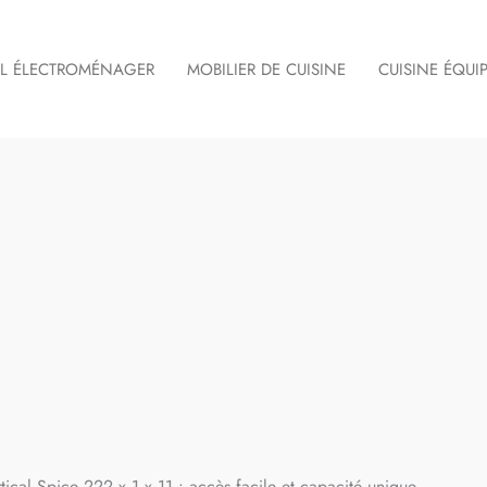
IL ÉLECTROMÉNAGER
MOBILIER DE CUISINE
CUISINE ÉQUI
tical Spice 222 x 1 x 11 : accès facile et capacité unique