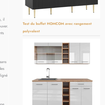
 il
Test du buffet HOMCOM avec rangement
ouver.
polyvalent
nts
 sans
des
ligné
une