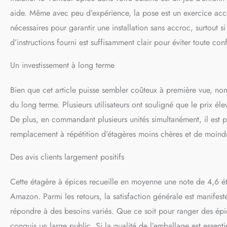
aide. Même avec peu d’expérience, la pose est un exercice acces
nécessaires pour garantir une installation sans accroc, surtout 
d’instructions fourni est suffisamment clair pour éviter toute con
Un investissement à long terme
Bien que cet article puisse sembler coûteux à première vue, no
du long terme. Plusieurs utilisateurs ont souligné que le prix é
De plus, en commandant plusieurs unités simultanément, il est pos
remplacement à répétition d’étagères moins chères et de moindre
Des avis clients largement positifs
Cette étagère à épices recueille en moyenne une note de 4,6 étoil
Amazon. Parmi les retours, la satisfaction générale est manifes
répondre à des besoins variés. Que ce soit pour ranger des épi
conquis un large public. Si la qualité de l’emballage est essenti