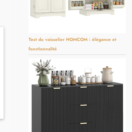
Test du vaisselier HOMCOM : élégance et
fonctionnalité