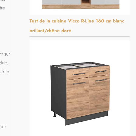
tre
Test de la cuisine Vicco R-Line 160 cm blanc
brillant/chêne doré
t sur
duit.
té le
oir