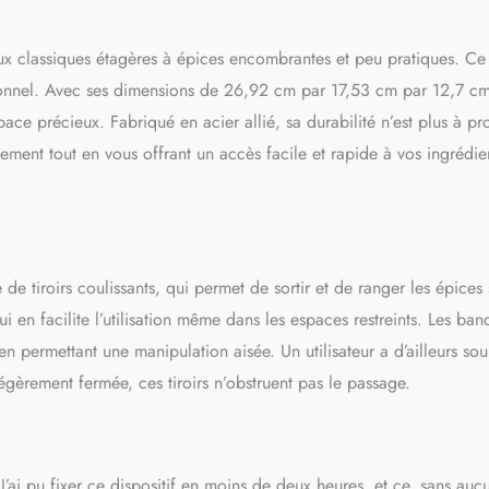
x classiques étagères à épices encombrantes et peu pratiques. Ce
ionnel. Avec ses dimensions de 26,92 cm par 17,53 cm par 12,7 cm,
ace précieux. Fabriqué en acier allié, sa durabilité n’est plus à pr
gement tout en vous offrant un accès facile et rapide à vos ingrédie
e tiroirs coulissants, qui permet de sortir et de ranger les épices
ui en facilite l’utilisation même dans les espaces restreints. Les ban
 permettant une manipulation aisée. Un utilisateur a d’ailleurs sou
égèrement fermée, ces tiroirs n’obstruent pas le passage.
. J’ai pu fixer ce dispositif en moins de deux heures, et ce, sans auc