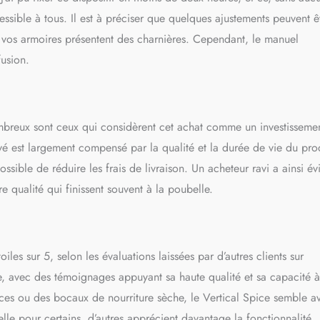
sible à tous. Il est à préciser que quelques ajustements peuvent ê
si vos armoires présentent des charnières. Cependant, le manuel
fusion.
mbreux sont ceux qui considèrent cet achat comme un investissemen
levé est largement compensé par la qualité et la durée de vie du pro
sible de réduire les frais de livraison. Un acheteur ravi a ainsi évi
 qualité qui finissent souvent à la poubelle.
es sur 5, selon les évaluations laissées par d’autres clients sur
te, avec des témoignages appuyant sa haute qualité et sa capacité à
ces ou des bocaux de nourriture sèche, le Vertical Spice semble av
elle pour certains, d’autres apprécient davantage la fonctionnalité