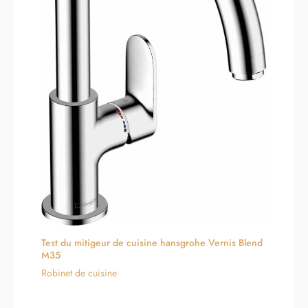
encore plus longtemps. ▰
pour que vous puissiez être
[Installation facile et service
opérationnel en un peu plus
après-vente de qualité] : Ce
de 10 minutes. Nouveaux
robinet de cuisine extractible
Accessoires : nous avons
convient à tous les éviers de
ajouté une base en acier
cuisine. Suivez les étapes du
inoxydable pour rendre
mode d'emploi pour l'installer
l'installation plus stable. Si
en quelques minutes.
l’espace de votre évier est
Diamètre du trou de robinet :
limité, vous pouvez également
33-35mm, épaisseur maximale
installer le robinet
du comptoir d'installation :
directement. La base et le
40mm, connexion générale
robinet ne sont pas intégrés et
G3/8. Nous offrons une
peuvent être démontés et
garantie de 18 mois. Si vous
séparés.
avez des questions, n'hésitez
pas à nous contacter, une
équipe professionnelle est
disponible pour résoudre vos
problèmes.
Test du mitigeur de cuisine hansgrohe Vernis Blend
M35
Robinet de cuisine