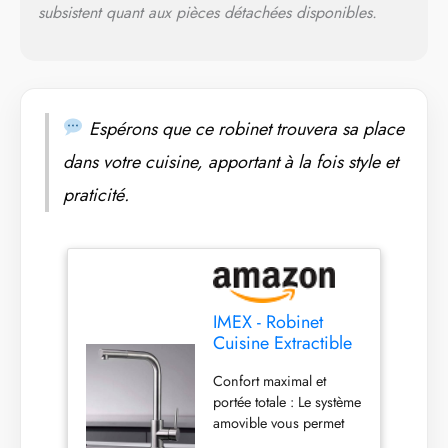
subsistent quant aux pièces détachées disponibles.
l’usure et surface facile
à nettoyer qui
empêchent
l’accumulation de
calcaire et de taches,
assurant un
Espérons que ce robinet trouvera sa place
fonctionnement fiable
dans votre cuisine, apportant à la fois style et
pendant des années.
Design moderne qui
praticité.
sublime votre cuisine :
Une esthétique
minimaliste et élégante
qui s’intègre facilement
aux cuisines
contemporaines, offrant
IMEX - Robinet
une image sophistiquée
Cuisine Extractible
et élégante dans
Acier S.316 |
n’importe quel espace.
Confort maximal et
Robinet
portée totale : Le système
Monocommande
amovible vous permet
Évier | Robinetterie
de diriger l’écoulement
Cuisine avec