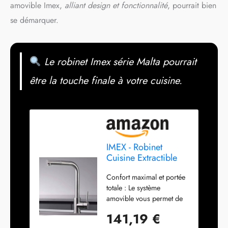
amovible Imex,
alliant design et fonctionnalité
, pourrait bien
se démarquer.
Le robinet Imex série Malta pourrait
être la touche finale à votre cuisine.
IMEX - Robinet
Cuisine Extractible
Acier S.316 | Robinet
Confort maximal et portée
Monocommande
totale : Le système
Évier | Robinetterie
amovible vous permet de
Cuisine avec Douche
diriger l’écoulement de
Flexible 360º |
141,19 €
l’eau avec une liberté
Robinetterie en