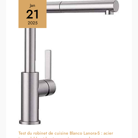
Jan
21
2025
Test du robinet de cuisine Blanco Lanora-S : acier