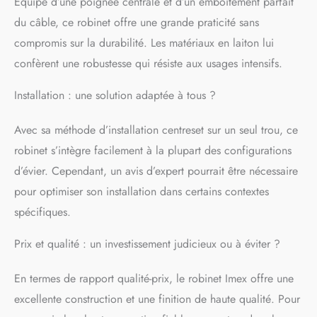
Équipé d’une poignée centrale et d’un emboîtement parfait
réduire la consommation
du câble, ce robinet offre une grande praticité sans
d’eau au quotidien.
compromis sur la durabilité. Les matériaux en laiton lui
Durabilité et entretien
simple : Composants
confèrent une robustesse qui résiste aux usages intensifs.
résistants à l’usure et
surface facile à nettoyer
Installation : une solution adaptée à tous ?
qui empêchent
l’accumulation de calcaire
Avec sa méthode d’installation centreset sur un seul trou, ce
et de taches, assurant un
fonctionnement fiable
robinet s’intègre facilement à la plupart des configurations
pendant des années.
d’évier. Cependant, un avis d’expert pourrait être nécessaire
Design moderne qui
pour optimiser son installation dans certains contextes
sublime votre cuisine :
Une esthétique minimaliste
spécifiques.
et élégante qui s’intègre
facilement aux cuisines
Prix et qualité : un investissement judicieux ou à éviter ?
contemporaines, offrant
une image sophistiquée et
En termes de rapport qualité-prix, le robinet Imex offre une
élégante dans n’importe
quel espace.
excellente construction et une finition de haute qualité. Pour