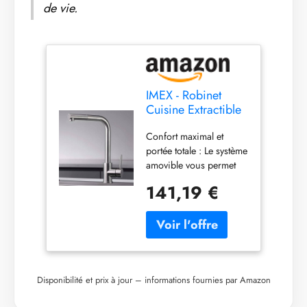
de vie.
IMEX - Robinet
Cuisine Extractible
Acier S.316 |
Confort maximal et
Robinet
portée totale : Le système
Monocommande
amovible vous permet
Évier | Robinetterie
de diriger l’écoulement
Cuisine avec
141,19 €
de l’eau avec une liberté
Douche Flexible
totale, facilitant le lavage
360º | Robinetterie
des grandes casseroles,
en Laiton | Série
des aliments et le
Malte
nettoyage complet de
l’évier rapidement et
efficacement. Contrôle
Disponibilité et prix à jour – informations fournies par Amazon
précis et utilisation plus