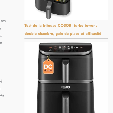
 ses
Test de la friteuse COSORI turbo tower :
n
double chambre, gain de place et efficacité
e.
un
té
a
rêt