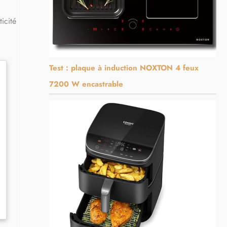
icité
Test : plaque à induction NOXTON 4 feux
7200 W encastrable