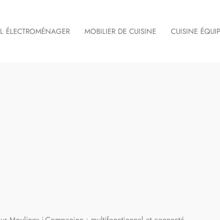
IL ÉLECTROMÉNAGER
MOBILIER DE CUISINE
CUISINE ÉQUI
eur Moulinex i-Companion : multifonctionnel et connecté