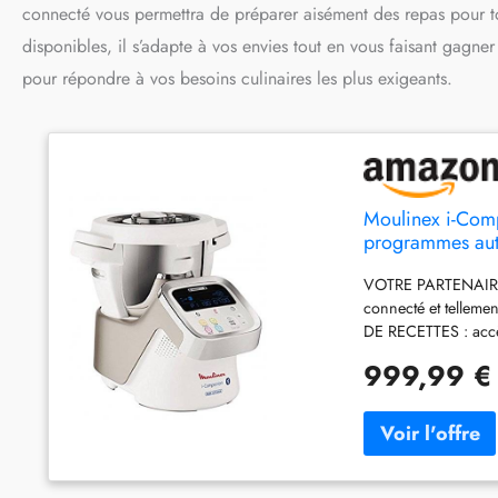
connecté vous permettra de préparer aisément des repas pour to
disponibles, il s’adapte à vos envies tout en vous faisant gagner
pour répondre à vos besoins culinaires les plus exigeants.
Moulinex i-Comp
programmes auto
personnes, 1 m
VOTRE PARTENAIRE ID
connecté et telle
DE RECETTES : accè
PROGRAMMES ET VIT
999,99 €
vitesses de la plus d
TEMPERATURE REGLAB
France CONTENANCE 
L soit pour 6 à 8
couteau hachoir, co
les accessoires co