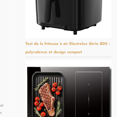
Test de la friteuse à air Electrolux Série 800 :
polyvalence et design compact
ur
n