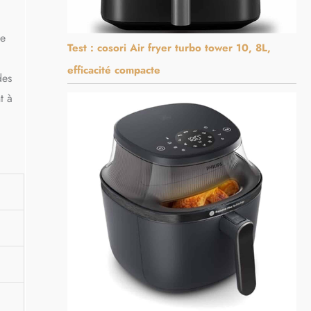
ne
Test : cosori Air fryer turbo tower 10, 8L,
efficacité compacte
des
t à