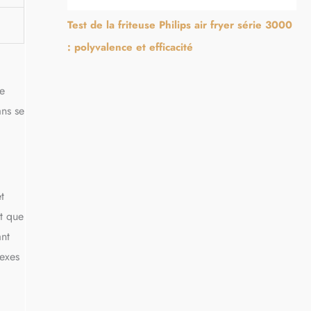
Test de la friteuse Philips air fryer série 3000
: polyvalence et efficacité
te
ans se
t
nt que
ant
lexes