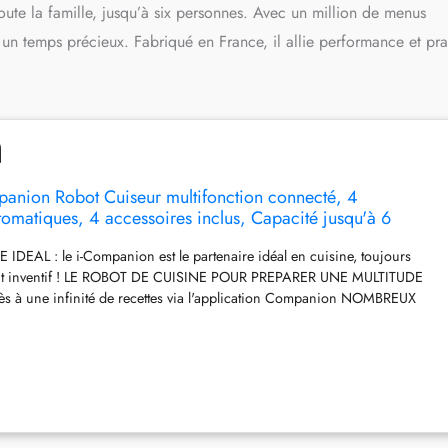
ute la famille, jusqu’à six personnes. Avec un million de menus
 un temps précieux. Fabriqué en France, il allie performance et prat
anion Robot Cuiseur multifonction connecté, 4
matiques, 4 accessoires inclus, Capacité jusqu'à 6
illion de menus, Fabriqué en France HF900110
EAL : le i-Companion est le partenaire idéal en cuisine, toujours
ment inventif ! LE ROBOT DE CUISINE POUR PREPARER UNE MULTITUDE
s à une infinité de recettes via l'application Companion NOMBREUX
ESSES : 10 programmes et sous programmes automatiques, 13
élicate à l'ultra-rapide dont 1 vitesse maxi turbo et pulse (glace pilée)
LE : de 30 à 130°C Réparabilité 15 ans, Garantie 2 ans, Fabriqué en
DU BOL : capacité totale du bol 4,5 L pour une capacité utile de 2,5
 personnes ROBOT DE CUISINE AVEC 5 ACCESSOIRES : mélangeur,
uteau pétrin/concasseur, batteur, panier vapeur COMPATIBILITE : avec
mplémentaires Companion (cuiseur vapeur et découpe-légumes)