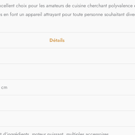
excellent choix pour les amateurs de cuisine cherchant polyvalence 
s en font un appareil attrayant pour toute personne souhaitant diver
Détails
2 cm
t d’ingrédients, moteur puissant, multiples accessoires