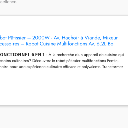
xcellence.
obot Pâtissier – 2000W - Av. Hachoir à Viande, Mixeur
ccessoires – Robot Cuisine Multifonctions Av. 6,2L Bol
, Crochet Pétrisseur, Batteur (Anthracite)
𝗙𝗢𝗡𝗖𝗧𝗜𝗢𝗡𝗡𝗘𝗟 𝟲-𝗘𝗡-𝟭 : À la recherche d’un appareil de cuisine qui
soins culinaires? Découvrez le robot pâtissier multifonctions Fentic,
naire pour une expérience culinaire efficace et polyvalente. Transformez
uccès culinaire grâce à ce robot puissant et flexible! 𝗕𝗢𝗟
𝟲,𝟮𝗟 𝗘𝗡 𝗔𝗖𝗜𝗘𝗥 𝗜𝗡𝗢𝗫𝗬𝗗𝗔𝗕𝗟𝗘 𝗔𝗩𝗘𝗖 𝟯 𝗔𝗖𝗖𝗘𝗦𝗦𝗢𝗜𝗥𝗘𝗦 : Le
bol mélangeur spacieux de 6,2 litres en acier inoxydable et est fourni
ochet pétrisseur et un batteur plat. Un couvercle anti-projection est fixé
vec une ouverture de remplissage pour que vous puissiez ajouter des
 que le robot est en marche. Cela évite les éclaboussures et permet de
us-même et l'appareil propres. 𝗠𝗜𝗫𝗘𝗨𝗥 𝗘𝗡 𝗩𝗘𝗥𝗥𝗘 𝗗𝗘 𝟭,𝟱𝗟 : Avec
 litre, vous pouvez rapidement mixer et préparer des smoothies, sauces et
es en acier inoxydable. Parfait pour préparer des recettes saines et
 au moteur puissant de 2000W, même broyer des glaçons devient un jeu