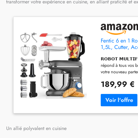
transformer votre expérience en cuisine, en alliant praticité et e
Fentic 6 en 1 R
1,5L, Cutter, A
Mélangeur, Fouet
𝗥𝗢𝗕𝗢𝗧 𝗠𝗨𝗟𝗧𝗜
répond à tous vos be
votre nouveau parte
chaque repas en un s
189,99 €
𝗠É𝗟𝗔𝗡𝗚𝗘𝗨𝗥 𝗗𝗘 
robot est doté d’un 
avec un fouet, un cr
au-dessus du bol, a
ingrédients pendant
garder la cuisine, vo
une capacité de 1,5
Un allié polyvalent en cuisine
soupes grâce aux lam
savoureuses. Grâce