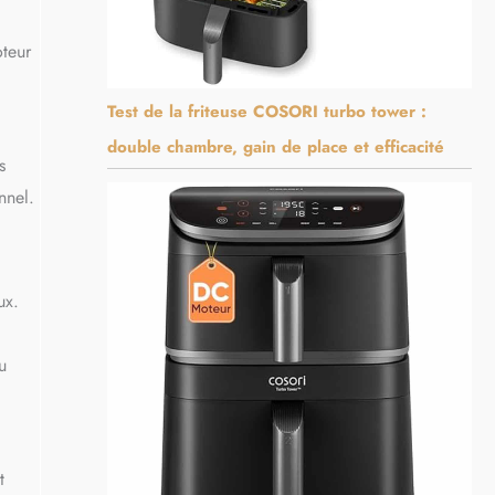
oteur
Test de la friteuse COSORI turbo tower :
double chambre, gain de place et efficacité
s
nnel.
ux.
u
t