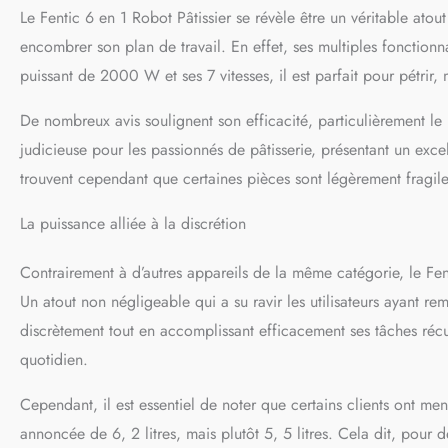
Le Fentic 6 en 1 Robot Pâtissier se révèle être un véritable ato
d’enfant. 𝗨𝗧𝗜𝗟𝗜𝗦
bien plus de possibi
encombrer son plan de travail. En effet, ses multiples fonction
légumes et fruits, p
puissant de 2000 W et ses 7 vitesses, il est parfait pour pétrir,
des biscuits de diff
niveaux de mouture 
De nombreux avis soulignent son efficacité, particulièrement le 
cuisine! 𝗣𝗨𝗜𝗦𝗦𝗔
choisir entre les 6 v
judicieuse pour les passionnés de pâtisserie, présentant un exce
adapté à presque tou
trouvent cependant que certaines pièces sont légèrement fragile
environ 75 dB. En pl
moteur devient trop
La puissance alliée à la discrétion
reste stable et sécu
Contrairement à d’autres appareils de la même catégorie, le Fen
Un atout non négligeable qui a su ravir les utilisateurs ayant r
discrètement tout en accomplissant efficacement ses tâches récu
quotidien.
Cependant, il est essentiel de noter que certains clients ont me
annoncée de 6, 2 litres, mais plutôt 5, 5 litres. Cela dit, pou