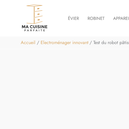
Aller
au
ÉVIER
ROBINET
APPARE
contenu
Accueil
Electroménager innovant
Test du robot pâti