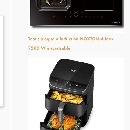
Test : plaque à induction NOXTON 4 feux
7200 W encastrable