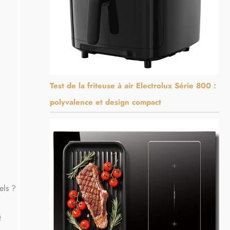
Test de la friteuse à air Electrolux Série 800 :
polyvalence et design compact
els ?
t