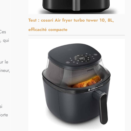
Test : cosori Air fryer turbo tower 10, 8L,
efficacité compacte
 Ces
, qui
ur le
ineur,
si
forte