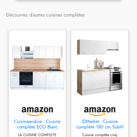
Découvrez d’autres cuisines complètes
Cuisineandcie - Cuisine
IDMarket - Cuisine
complète ECO Blanc
complète 180 cm Subtil
240 cm
avec Plan de Travail
LA CUISINE COMPLETE
Cuisine complète cinq