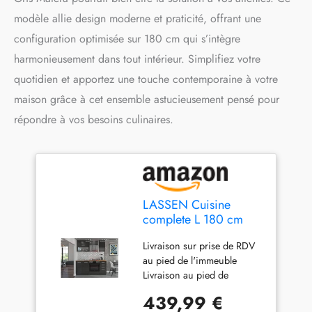
modèle allie design moderne et praticité, offrant une
configuration optimisée sur 180 cm qui s’intègre
harmonieusement dans tout intérieur. Simplifiez votre
quotidien et apportez une touche contemporaine à votre
maison grâce à cet ensemble astucieusement pensé pour
répondre à vos besoins culinaires.
LASSEN Cuisine
complete L 180 cm
avec meuble four et
Livraison sur prise de RDV
plans de travail - Gris
au pied de l'immeuble
Matera
Livraison au pied de
l'immeuble / Prise de
439,99 €
rendez-vous rapide ; délai