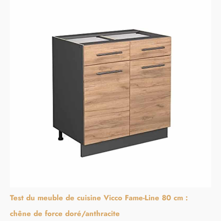
Test du meuble de cuisine Vicco Fame-Line 80 cm :
chêne de force doré/anthracite