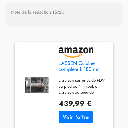
Note de la rédaction 15/20
LASSEN Cuisine
complete L 180 cm
avec meuble four et
Livraison sur prise de RDV
plans de travail - Gris
au pied de l'immeuble
Matera
Livraison au pied de
l'immeuble / Prise de
439,99 €
rendez-vous rapide ; délai
de livraison pouvant aller
jusqu'à 20 jours selon la
région