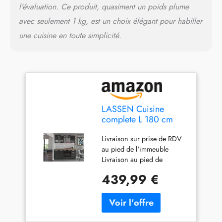
l’évaluation. Ce produit, quasiment un poids plume
avec seulement 1 kg, est un choix élégant pour habiller
une cuisine en toute simplicité.
LASSEN Cuisine
complete L 180 cm
avec meuble four et
Livraison sur prise de RDV
plans de travail - Gris
au pied de l'immeuble
Matera
Livraison au pied de
l'immeuble / Prise de
439,99 €
rendez-vous rapide ; délai
de livraison pouvant aller
jusqu'à 20 jours selon la
région