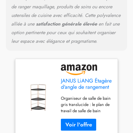
organisateur de
de ranger maquillage, produits de soins ou encore
cosmétiques pour votre
coiffeuse, ou comme un
ustensiles de cuisine avec efficacité. Cette polyvalence
organisateur de comptoir de
alliée à une
satisfaction générale élevée
en fait une
cuisine pour les pots à
épices.
【 Taille bien
option pertinente pour ceux qui souhaitent organiser
pensée 】 Les étagères de
leur espace avec élégance et pragmatisme.
rangement JANUS LiANG
ont une structure robuste et
ne prennent pas beaucoup
de place. L'organisateur de
maquillage mesure 16,7 cm
(L) x 17,8 cm (l) x 44,3 cm
JANUS LiANG Étagère
(H). C'est la taille parfaite
d'angle de rangement
pour ranger vos affaires
à 3 niveaux pour salle
quotidiennes de salle de
Organiseur de salle de bain
de bain, comptoir,
bain ou de cuisine. La petite
gris translucide : le plan de
organiseur empilable,
étagère d'angle peut
travail de salle de bain
support de rangement
économiser au maximum de
JANUS LiANG est fabriqué
pour cosmétiques,
l'espace dans votre
en acier de haute qualité et
étagère à épices
chambre, ce qui rend les
en polypropylène
(cuivre + gris
choses bien organisées et