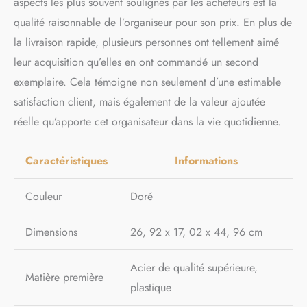
aspects les plus souvent soulignés par les acheteurs est la
multifonction pour produits
qualité raisonnable de l’organiseur pour son prix. En plus de
cosmétiques : les
organisateurs de soins de la
la livraison rapide, plusieurs personnes ont tellement aimé
peau Janus Liang peuvent
leur acquisition qu’elles en ont commandé un second
être assortis à la plupart des
exemplaire. Cela témoigne non seulement d’une estimable
styles de maison, peuvent
être utilisés dans chaque
satisfaction client, mais également de la valeur ajoutée
coin de la maison pour
réelle qu’apporte cet organisateur dans la vie quotidienne.
ranger, trier et accéder
facilement aux articles. Le
meuble de rangement
Caractéristiques
Informations
dispose de trois niveaux
d'espace de rangement pour
Couleur
Doré
ranger de la crème, du
savon, de la crème pour les
mains, du gel pour les
Dimensions
26, 92 x 17, 02 x 44, 96 cm
cheveux, des cosmétiques,
de la poudre, du parfum, du
Acier de qualité supérieure,
spray pour le corps et
Matière première
d'autres produits
plastique
cosmétiques. Lorsque