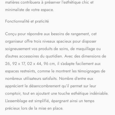
facilement installé dans
matières contribuera à préserver l’esthétique chic et
n'importe quel coin pour
minimaliste de votre espace.
optimiser l'espace.
L'organisateur de
Fonctionnalité et praticité
cosmétiques offre trois
niveaux de stockage pour
Conçu pour répondre aux besoins de rangement, cet
vous permettre de stocker et
organiser les produits de
organiseur offre trois niveaux spacieux pour disposer
soins de la peau et les
soigneusement vos produits de soins, de maquillage ou
cosmétiques. Utilisez-le dans
n'importe quelle pièce de la
d’autres accessoires du quotidien. Avec des dimensions de
maison pour ranger, trier et
26, 92 x 17, 02 x 44, 96 cm, il s’adapte facilement aux
accéder facilement aux
espaces restreints, comme le montrent les témoignages de
articles. Peut être utilisé
comme un support de
nombreux utilisateurs satisfaits. Nombre d’entre eux
rangement de comptoir de
apprécient le désencombrement qu’il permet sur leur
salle de bain, comme un
comptoir, tout en ajoutant une touche esthétique indéniable.
organisateur de
cosmétiques pour votre
L’assemblage est simplifié, épargnant ainsi un temps
coiffeuse, ou comme un
précieux lors de la mise en place.
organisateur de comptoir de
cuisine pour les pots à