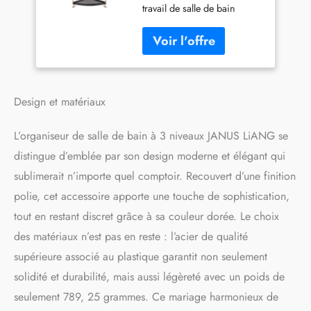
travail de salle de bain
support de rangement
JANUS LiANG est fabriqué
pour cosmétiques,
en acier de haute qualité et
étagère à épices
en polypropylène
(cuivre + gris
translucide gris, qui peut
translucide)
supporter des objets lourds
et rester stable et empêche
Design et matériaux
l'étagère de rouiller dans
des endroits humides.
L’organiseur de salle de bain à 3 niveaux JANUS LiANG se
Autoportant, construction
solide qui ne se renverse
distingue d’emblée par son design moderne et élégant qui
pas et ne tombera pas.
sublimerait n’importe quel comptoir. Recouvert d’une finition
Chaque coin uniformément
polie, cet accessoire apporte une touche de sophistication,
poli peut vous empêcher
d'être rayé, sûr et inoffensif.
tout en restant discret grâce à sa couleur dorée. Le choix
Pas d'outils, facile à
des matériaux n’est pas en reste : l’acier de qualité
assembler, démonter et
supérieure associé au plastique garantit non seulement
transporter. Design compact
: les étagères d'angle Janus
solidité et durabilité, mais aussi légèreté avec un poids de
Liang sont idéales pour les
seulement 789, 25 grammes. Ce mariage harmonieux de
petits espaces. Il peut être