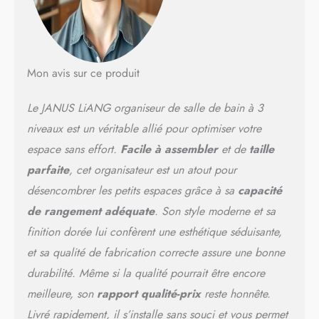
transporter. Design compact
: les étagères d'angle Janus
Liang sont idéales pour les
petits espaces. Il peut être
facilement installé dans
Mon avis sur ce produit
n'importe quel coin pour
optimiser l'espace.
Le JANUS LiANG organiseur de salle de bain à 3
L'organisateur de
cosmétiques offre trois
niveaux est un véritable allié pour optimiser votre
niveaux de stockage pour
espace sans effort.
Facile à assembler
et de
taille
vous permettre de stocker et
parfaite
, cet organisateur est un atout pour
organiser les produits de
soins de la peau et les
désencombrer les petits espaces grâce à sa
capacité
cosmétiques. Utilisez-le dans
de rangement adéquate
. Son style moderne et sa
n'importe quelle pièce de la
maison pour ranger, trier et
finition dorée lui confèrent une esthétique séduisante,
accéder facilement aux
et sa qualité de fabrication correcte assure une bonne
articles. Peut être utilisé
durabilité. Même si la qualité pourrait être encore
comme un support de
rangement de comptoir de
meilleure, son
rapport qualité-prix
reste honnête.
salle de bain, comme un
Livré rapidement, il s’installe sans souci et vous permet