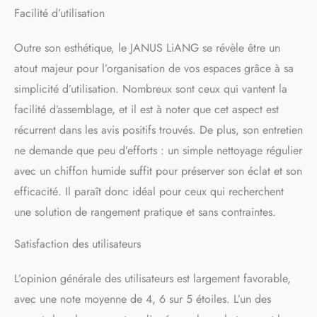
Facilité d’utilisation
épices.
【 Taille bien
pensée 】 Les étagères de
rangement JANUS LiANG
Outre son esthétique, le JANUS LiANG se révèle être un
ont une structure robuste et
atout majeur pour l’organisation de vos espaces grâce à sa
ne prennent pas beaucoup
simplicité d’utilisation. Nombreux sont ceux qui vantent la
de place. L'organisateur de
maquillage mesure 16,7 cm
facilité d’assemblage, et il est à noter que cet aspect est
(L) x 17,8 cm (l) x 44,3 cm
récurrent dans les avis positifs trouvés. De plus, son entretien
(H). C'est la taille parfaite
pour ranger vos affaires
ne demande que peu d’efforts : un simple nettoyage régulier
quotidiennes de salle de
avec un chiffon humide suffit pour préserver son éclat et son
bain ou de cuisine. La petite
efficacité. Il paraît donc idéal pour ceux qui recherchent
étagère d'angle peut
économiser au maximum de
une solution de rangement pratique et sans contraintes.
l'espace dans votre
chambre, ce qui rend les
Satisfaction des utilisateurs
choses bien organisées et
bien rangées et crée un
L’opinion générale des utilisateurs est largement favorable,
micro-environnement
confortable pour votre
avec une note moyenne de 4, 6 sur 5 étoiles. L’un des
maison. Étagère