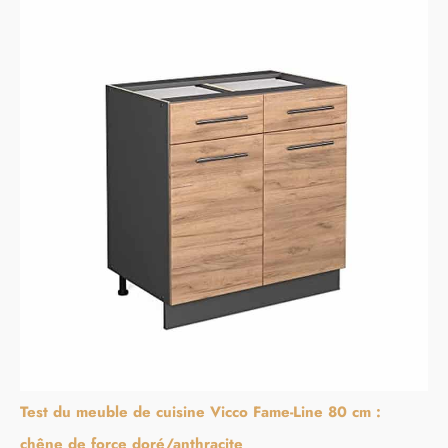
Test du meuble de cuisine Vicco Fame-Line 80 cm :
chêne de force doré/anthracite