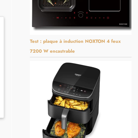
Test : plaque à induction NOXTON 4 feux
7200 W encastrable