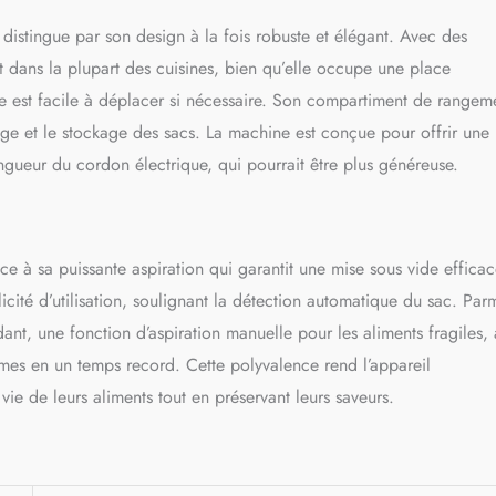
ut appareil dâ€emballage sous vide, à utiliser avec un appareil
distingue par son design à la fois robuste et élégant. Avec des
ide Foodsaver pour une performance optimale Garantie 2 ans
 dans la plupart des cuisines, bien qu’elle occupe une place
lle est facile à déplacer si nécessaire. Son compartiment de rangem
usage et le stockage des sacs. La machine est conçue pour offrir une
ongueur du cordon électrique, qui pourrait être plus généreuse.
à sa puissante aspiration qui garantit une mise sous vide efficac
plicité d’utilisation, soulignant la détection automatique du sac. Par
t, une fonction d’aspiration manuelle pour les aliments fragiles, 
mes en un temps record. Cette polyvalence rend l’appareil
ie de leurs aliments tout en préservant leurs saveurs.