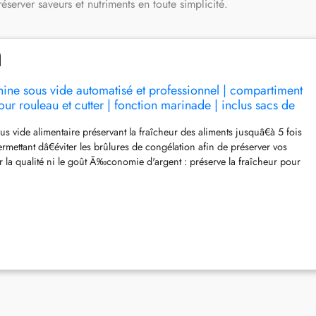
éserver saveurs et nutriments en toute simplicité.
ne sous vide automatisé et professionnel | compartiment
r rouleau et cutter | fonction marinade | inclus sacs de
assortis [FFS006X]
us vide alimentaire préservant la fraîcheur des aliments jusquâ€à 5 fois
rmettant dâ€éviter les brûlures de congélation afin de préserver vos
er la qualité ni le goût Ã‰conomie d'argent : préserve la fraîcheur pour
e alimentaire, vous aidant à économiser de l'argent sur votre facture
e La deuxième barre de soudure située en bas de l'appareil vous permet
 de nombreux sacs à partir du rouleau rangé à l'intérieur de lâ€appareil
e la fraîcheur et la qualité des aliments afin de réduire le gaspillage de
et de vous aider à réaliser des économies grce à des dépenses de
es Gain de temps : accessoire idéal pour la préparation des repas,
en grande quantité pour la semaine à venir, puis consommez-les quand
out en étant assuré de leur fraîcheur Nouveau tuyau d'aspiration pour
1 avec adaptateurs intégrés, exclusif à la marque FoodSaver, permet
nt toute la gamme d'accessoires et de consommables FoodSaver