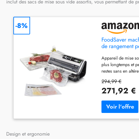
inclut des sacs de mise sous vide assortis, vous permettant de pr
-8%
FoodSaver machi
de rangement pou
mise sous vide 
Appareil de mise so
plus longtemps et pe
restes sans en altér
réduire le gaspillag
294,99 €
d'achat hebdomadair
271,92 €
de créer rapidement
Ã‰conomies : préserv
jusqu'à 87 percent 
courses moins élevé
préparez vos repas 
vous le souhaitez, t
accessoires tout-en-
Design et ergonomie
d'utiliser facileme