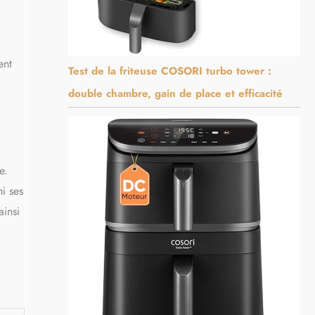
ent
Test de la friteuse COSORI turbo tower :
double chambre, gain de place et efficacité
e.
mi ses
ainsi