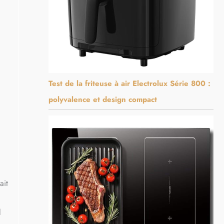
Test de la friteuse à air Electrolux Série 800 :
polyvalence et design compact
ait
l