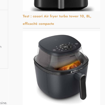
Test : cosori Air fryer turbo tower 10, 8L,
efficacité compacte
n
sine.