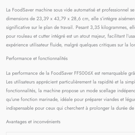
Compatibles avec to
La FoodSaver machine sous vide automatisé et professionnel se 
d'emballage sous v
dimensions de 23,39 x 43,79 x 28,6 cm, elle s’intègre aisément
significative sur le plan de travail. Pesant 3,35 kilogrammes, e
pour rouleau et cutter intégré est un atout majeur, facilitant l’
expérience utilisateur fluide, malgré quelques critiques sur la l
Performance et fonctionnalités
La performance de la FoodSaver FFS006X est remarquable grâce 
Les utilisateurs apprécient particulièrement la rapidité et la sim
fonctionnalités, la machine propose un mode scellage indépendan
qu’une fonction marinade, idéale pour préparer viandes et légu
indispensable pour ceux qui cherchent à prolonger la durée de v
Avantages et inconvénients