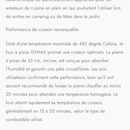
pour contrôler le temps de
amateurs de cuisine en plein air qui souhaitent l’utiliser lors
cuisson. ﹟𝐂𝐨𝐧𝐬𝐭𝐫𝐮𝐜𝐭𝐢𝐨𝐧
de sorties en camping ou de fêtes dans le jardin.
𝐒𝐨𝐥𝐢𝐝𝐞 à 𝟑 𝐂𝐨𝐮𝐜𝐡𝐞𝐬﹟
Structure à 3 couches du
Performance de cuisson remarquable
four à pizza : une coque en
fer revêtu, une couche
isolante en fibre céramique
Doté d’une température maximale de 450 degrés Celsius, le
et une feuille galvanisée,
four à pizza GYMAX promet une cuisson optimale. La pierre
garantit une utilisation
à pizza de 33 cm, incluse, est conçue pour absorber
durable et une meilleure
conservation de la
l’humidité et garantir une pâte croustillante. Les avis
température. ﹟𝐋𝐚𝐫𝐠𝐞
utilisateurs confirment cette performance, bien qu’il soit
𝐀𝐩𝐩𝐥𝐢𝐜𝐚𝐭𝐢𝐨𝐧﹟Équipé de 4
pieds pliables et d'une
souvent recommandé de laisser la pierre chauffer au moins
cheminée détachable, ce
20 minutes pour atteindre une température homogène. Le
four à pizza à bois peut être
four atteint rapidement sa température de cuisson,
transformé en un format
compact pour un stockage
généralement en 15 à 20 minutes, selon le type de
et un transport faciles. Il
combustible utilisé.
convient donc parfaitement
aux barbecues dans