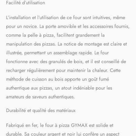
Facilité d’utilisation
l'arrière-cour, au camping,
aux fêtes et aux réunions de
famille.stockage et un
L’installation et l’utilisation de ce four sont intuitives, même
transport faciles. Il convient
pour un novice. La porte amovible et les accessoires fournis,
donc parfaitement aux
comme la pelle à pizza, facilitent grandement la
barbecues dans l'arrière-
cour, au camping, aux fêtes
manipulation des pizzas. La notice de montage est claire et
et aux réunions de famille.
illustrée, permettant un assemblage rapide. Le four
﹟𝐀𝐜𝐜𝐞𝐬𝐬𝐨𝐢𝐫𝐞𝐬 𝐂𝐨𝐦𝐩𝐥𝐞𝐭𝐬﹟
fonctionne avec des granulés de bois, et il est conseillé de
Une porte amovible, une
trémie de chargement, une
recharger régulièrement pour maintenir la chaleur. Cette
cheminée amovible avec
méthode de cuisson au bois apporte un goût fumé
bouchon étanche, une
pierre à pizza de 33cm et
authentique aux pizzas, un atout indéniable pour les
une pelle à pizza. Ces kits
amateurs de saveurs authentiques.
de cuisson de pizza
abondants conviennent
Durabilité et qualité des matériaux
aussi bien aux débutants
qu'aux pros de la pizza. Et
Fabriqué en fer, le four à pizza GYMAX est solide et
la poignée en bois de hêtre
est fraîche au toucher, vous
durable. Sa couleur argent et noir lui confère un aspect