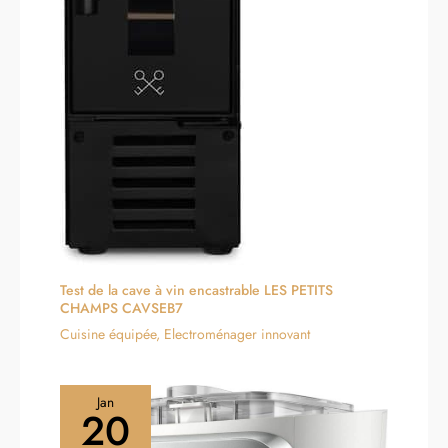
Test de la cave à vin encastrable LES PETITS
CHAMPS CAVSEB7
Cuisine équipée
,
Electroménager innovant
Jan
20