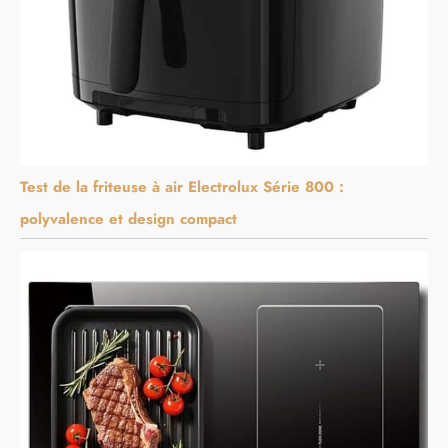
Test de la friteuse à air Electrolux Série 800 :
polyvalence et design compact