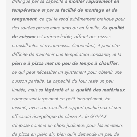
distingue par sa capacité à
monter rapidement en
durable et une meilleure
température
et par sa
facilité de montage et de
conservation de la
température. ﹟𝐋𝐚𝐫𝐠𝐞
rangement
, ce qui le rend extrêmement pratique pour
𝐀𝐩𝐩𝐥𝐢𝐜𝐚𝐭𝐢𝐨𝐧﹟Équipé de 4
des soirées pizzas entre amis ou en famille. Sa
qualité
pieds pliables et d'une
cheminée détachable, ce
de cuisson
est irréprochable, offrant des pizzas
four à pizza à bois peut être
croustillantes et savoureuses. Cependant, il peut être
transformé en un format
difficile de maintenir une température constante, et la
compact pour un stockage
et un transport faciles. Il
pierre à pizza met un peu de temps à chauffer
,
convient donc parfaitement
ce qui peut nécessiter un ajustement pour obtenir une
aux barbecues dans
cuisson parfaite. La capacité du four reste un peu
l'arrière-cour, au camping,
aux fêtes et aux réunions de
limitée, mais sa
légèreté
et sa
qualité des matériaux
famille.stockage et un
compensent largement ce petit inconvénient. En
transport faciles. Il convient
donc parfaitement aux
résumé, avec son excellent rapport qualité-prix et son
barbecues dans l'arrière-
efficacité énergétique de classe A, le GYMAX
cour, au camping, aux fêtes
s’impose comme un choix judicieux pour les amateurs
et aux réunions de famille.
﹟𝐀𝐜𝐜𝐞𝐬𝐬𝐨𝐢𝐫𝐞𝐬 𝐂𝐨𝐦𝐩𝐥𝐞𝐭𝐬﹟
de pizza en plein air, bien qu’il demande un peu de