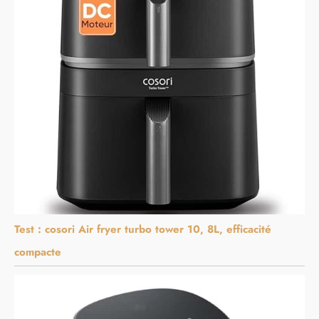
Test : cosori Air fryer turbo tower 10, 8L, efficacité
compacte