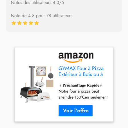
Notes des utilisateurs 4.3/5
Note de 4.3 pour 78 utilisateurs
GYMAX Four à Pizza
Extérieur à Bois ou à
Pellet, avec
﹟𝐏𝐫é𝐜𝐡𝐚𝐮𝐟𝐟𝐚𝐠𝐞 𝐑𝐚𝐩𝐢𝐝𝐞﹟
Thermomètre, Pelle à
Notre four à pizza peut
Pizza, Pierre à Pizza
atteindre 150℃en seulement
de φ33CM,
5 minutes et chauffer
Température Max. 450
jusqu'à 450℃. Après 30-40
℃, pour Jardin,
secondes, une délicieuse
Camping, Fête
pizza sera présentée sur
votre table à manger. ﹟