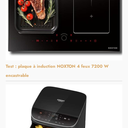
Test : plaque à induction NOXTON 4 feux 7200 W
encastrable