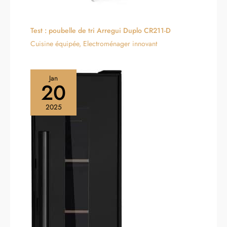
Test : poubelle de tri Arregui Duplo CR211-D
Cuisine équipée
,
Electroménager innovant
Jan
20
2025