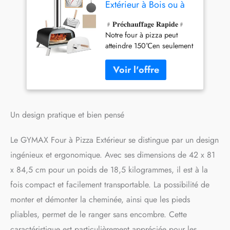
Extérieur à Bois ou à
Pellet, avec
﹟𝐏𝐫é𝐜𝐡𝐚𝐮𝐟𝐟𝐚𝐠𝐞 𝐑𝐚𝐩𝐢𝐝𝐞﹟
Thermomètre, Pelle à
Notre four à pizza peut
Pizza, Pierre à Pizza
atteindre 150℃en seulement
de φ33CM,
5 minutes et chauffer
Température Max. 450
jusqu'à 450℃. Après 30-40
℃, pour Jardin,
secondes, une délicieuse
Camping, Fête
pizza sera présentée sur
votre table à manger. ﹟
𝐂𝐨𝐧𝐭𝐫ô𝐥𝐞 𝐚𝐯𝐞𝐜 𝐓𝐡𝐞𝐫𝐦𝐨𝐦è𝐭𝐫𝐞
Un design pratique et bien pensé
﹟Four à pizza extérieur ne
se contente pas de cuire des
Le GYMAX Four à Pizza Extérieur se distingue par un design
pizza, mais aussi être utilisé
pour cuire des steaks, du
ingénieux et ergonomique. Avec ses dimensions de 42 x 81
poulet, du poisson, des
x 84,5 cm pour un poids de 18,5 kilogrammes, il est à la
légumes, des saucisses et
fois compact et facilement transportable. La possibilité de
tout ce que vous souhaitez
faire cuire. Et le double
monter et démonter la cheminée, ainsi que les pieds
thermomètre intégré vous
pliables, permet de le ranger sans encombre. Cette
permet de surveiller la
caractéristique est particulièrement appréciée pour les
température en temps réel