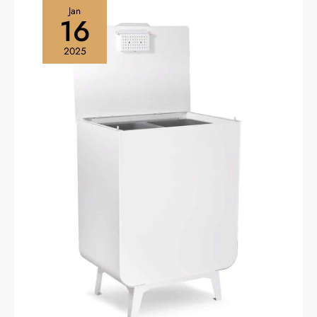
bien plus encore.
mémorables où que vous alliez
Jan
16
2025