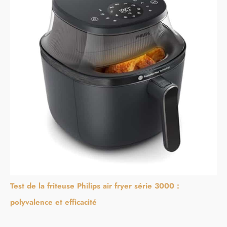
Test de la friteuse Philips air fryer série 3000 :
polyvalence et efficacité