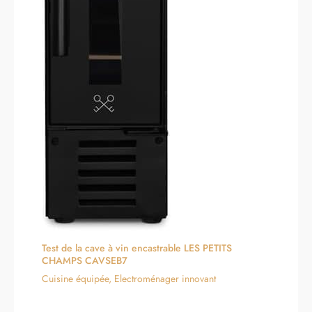
Test de la cave à vin encastrable LES PETITS
CHAMPS CAVSEB7
Cuisine équipée
,
Electroménager innovant