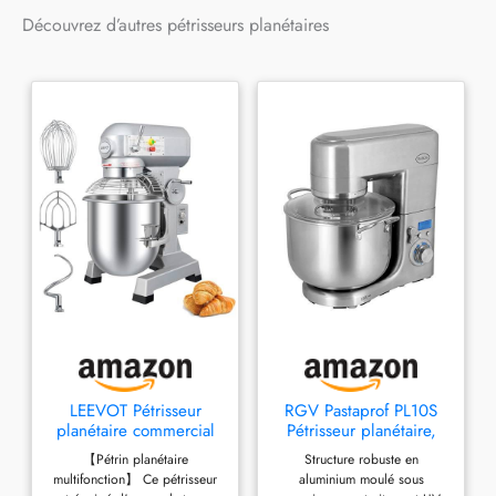
évitant ainsi de faire sortir
Découvrez d’autres pétrisseurs planétaires
les ingrédients du bol Bol en
acier inoxydable de 5 l
Équipements optionnels
vendus séparément Inclus :
3 outils de mélange et pâte
(fouet K, crochet pétrisseur
et fouet à fil)
LEEVOT Pétrisseur
RGV Pastaprof PL10S
planétaire commercial
Pétrisseur planétaire,
(1, Version minuterie
capacité 10 litres,
【Pétrin planétaire
Structure robuste en
20L)
double crochet, bol en
multifonction】 Ce pétrisseur
aluminium moulé sous
acier inoxydable, 1500