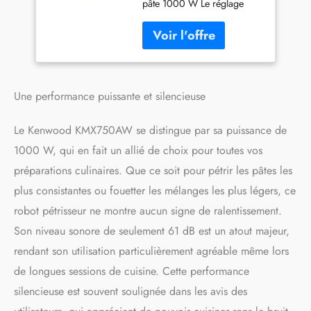
pâte 1000 W Le réglage
électronique des vitesses de
traitement permet de
travailler sans coups, en
augmentant ou en abaissant
la vitesse avec progression,
évitant ainsi de faire sortir
Une performance puissante et silencieuse
les ingrédients du bol Bol en
acier inoxydable de 5 l
Le Kenwood KMX750AW se distingue par sa puissance de
Équipements optionnels
vendus séparément Inclus :
1000 W, qui en fait un allié de choix pour toutes vos
3 outils de mélange et pâte
préparations culinaires. Que ce soit pour pétrir les pâtes les
(fouet K, crochet pétrisseur
plus consistantes ou fouetter les mélanges les plus légers, ce
et fouet à fil)
robot pétrisseur ne montre aucun signe de ralentissement.
Son niveau sonore de seulement 61 dB est un atout majeur,
rendant son utilisation particulièrement agréable même lors
de longues sessions de cuisine. Cette performance
silencieuse est souvent soulignée dans les avis des