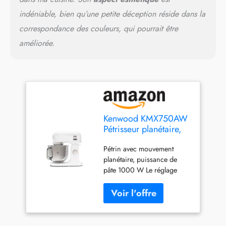
indéniable, bien qu’une petite déception réside dans la
correspondance des couleurs, qui pourrait être
améliorée.
Kenwood KMX750AW
Pétrisseur planétaire,
1000 W, 61 Decibel,
Pétrin avec mouvement
acier, plastique, blanc
planétaire, puissance de
pâte 1000 W Le réglage
électronique des vitesses de
traitement permet de
travailler sans coups, en
augmentant ou en abaissant
la vitesse avec progression,