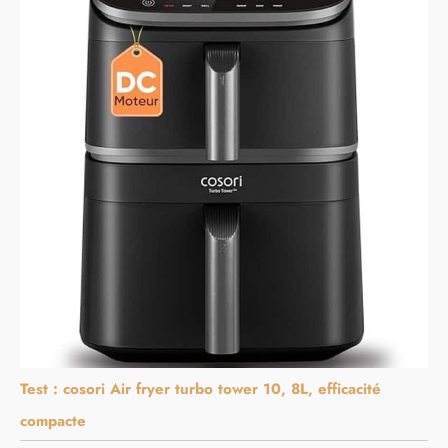
Test : cosori Air fryer turbo tower 10, 8L, efficacité
compacte