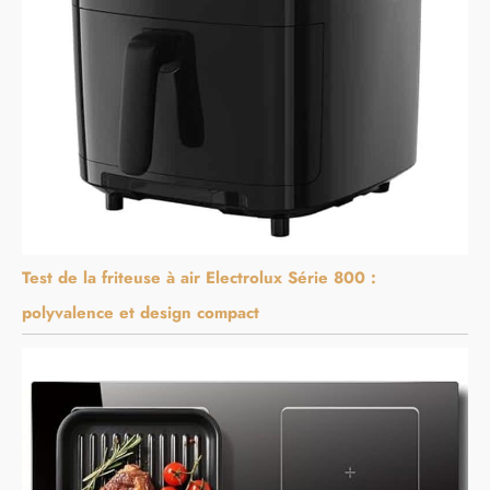
Test de la friteuse à air Electrolux Série 800 :
polyvalence et design compact