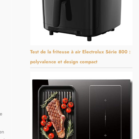
Test de la friteuse à air Electrolux Série 800 :
polyvalence et design compact
e
en