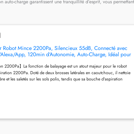
 auto-charge garantissent une tranquillité d’esprit, vous permettan
eur Robot Mince 2200Pa, Silencieux 55dB, Connecté avec
/Alexa/App, 120min d'Autonomie, Auto-Charge, Idéal pour
x Sols Durs, M210P Champagne
on 2200Pa】La fonction de balayage est un atout majeur pour le robot
piration 2200Pa. Doté de deux brosses latérales en caoutchouc, il nettoie
ère et les saletés sur les sols polis, tandis que sa bouche d'aspiration
 puissance d'aspiration jusqu'à 2200Pa, offrant ainsi un nettoyage
 dans toute la pièce.
【Design Compact】Grâce à son corps compact
de diamètre et 7,85 cm de hauteur, le mini aspirateur robot M210P peut
les poils et la poussière sous ou dans les crevasses des lits, canapés et
 s'emmêler. Sa puissante buse sans brosse est idéale pour un nettoyage
 Modes de Nettoyage】le aspirateur robot automatique peut être
 flexible entre différents modes via APP (①Nettoyage automatique
s ③Nettoyer en point fixe ④Nettoyer en zigzag⑤Planifier le mode de