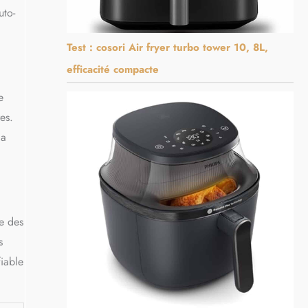
uto-
Test : cosori Air fryer turbo tower 10, 8L,
efficacité compacte
e
es.
la
e des
s
fiable