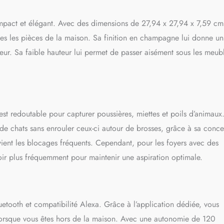
our répondre aux différents besoins de nettoyage de la famille. En
 zigzag peut couvrir la plus grande surface à nettoyer, minimiser les
ompact et élégant. Avec des dimensions de 27,94 x 27,94 x 7,59 c
 augmenter l'efficacité.
【Contrôle App & Voix】Le robot aspirateur
d le mode de configuration Bluetooth + WiFi*, et il ne faut que 6
tes les pièces de la maison. Sa finition en champagne lui donne un
cter avec succès votre robot nettoyeur à l'APP Lefant, ce qui le rend
ieur. Sa faible hauteur lui permet de passer aisément sous les meub
ide et plus stable. L'APP Lefant permet des réglages détaillés pour le robot
r avec les commandes vocales d'Alexa et de Goole Home. *Remarque: Seul
t pris en charge.
【Renforce le signal de charge】Lorsque le
é ou que la puissance est insuffisante, le robot aspirateur revient
 station de charge via le signal à cinq voies émis par la pile de charge,
augmentée de 90%. Le signal amélioré permet aux robots de trouver plus
st redoutable pour capturer poussières, miettes et poils d’animaux
es de recharge et de ne plus se perdre.
 de chats sans enrouler ceux-ci autour de brosses, grâce à sa conc
évient les blocages fréquents. Cependant, pour les foyers avec des
voir plus fréquemment pour maintenir une aspiration optimale.
tooth et compatibilité Alexa. Grâce à l’application dédiée, vous
lorsque vous êtes hors de la maison. Avec une autonomie de 120