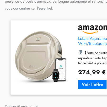
présence de poils d’animaux. Sa longue autonomie et sa fonction
vous concentrer sur l’essentiel.
Lefant Aspirat
WiFi/Bluetooth
Poils d'animau
【Forte Aspirati
aspirateur Forte As
facilement la poussi
centrale assure une
274,99 €
uniforme et efficace
de seulement 28 cm 
facilement éliminer 
autres meubles sans
rapide et facile. 6
【6
commuté de manière
②Nettoyer des bord
Design et ergonomie