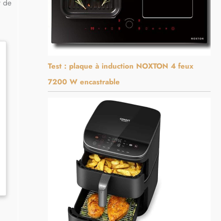
t de
Test : plaque à induction NOXTON 4 feux
7200 W encastrable