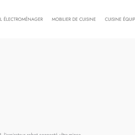
IL ÉLECTROMÉNAGER
MOBILIER DE CUISINE
CUISINE ÉQUI
P, l’aspirateur robot connecté ultra-mince