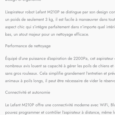
nettoyage⑥Manuel) p
particulier, le mode
L’aspirateur robot Lefant M210P se distingue par son design c
zones manquantes et
connecté M210P éten
un poids de seulement 3 kg, il est facile à manœuvrer dans tou
secondes pour conne
aspect chic qui s’intègre parfaitement dans n’importe quel intér
plus facile, plus rap
bas, un atout majeur pour un nettoyage efficace.
et peut fonctionne
le Wi-Fi 2.4 GHz es
nettoyage est termin
Performance de nettoyage
automatiquement à la
et l'efficacité est 
Équipé d’une puissance d’aspiration de 2200Pa, cet aspirateur e
rapidement les born
nombreux avis louent sa capacité à gérer les poils de chiens et
sans gros rouleaux. Cela simplifie grandement l’entretien et pr
animaux à poils longs, il peut être nécessaire de vider le réser
Connectivité et autonomie
Le Lefant M210P offre une connectivité moderne avec WiFi, Blue
pouvez programmer et contrôler l’aspirateur à distance, même 