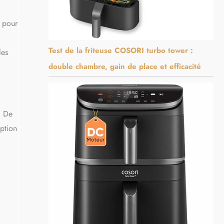
m pour
Test de la friteuse COSORI turbo tower :
les
double chambre, gain de place et efficacité
. De
eption