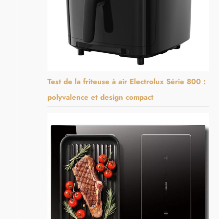
Test de la friteuse à air Electrolux Série 800 :
polyvalence et design compact