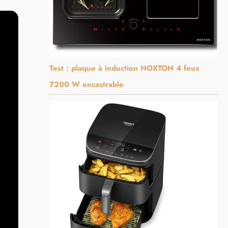
Test : plaque à induction NOXTON 4 feux
7200 W encastrable