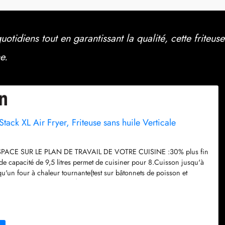
tidiens tout en garantissant la qualité, cette friteuse
e.
tack XL Air Fryer, Friteuse sans huile Verticale
PACE SUR LE PLAN DE TRAVAIL DE VOTRE CUISINE :30% plus fin
e capacité de 9,5 litres permet de cuisiner pour 8.Cuisson jusqu'à
u'un four à chaleur tournante(test sur bâtonnets de poisson et
EZ SUR 4 NIVEAUX EN MÊME TEMPS : Comprend 2 tiroirs et 2
r 4 niveaux et cuisiner le double d'ingrédients. Les ventilateurs arrière
€
on uniforme et croustillante de la nourriture sur tous les niveaux.
IE : Cuisinez en utilisant jusqu'à 55 % moins d'énergie qu'un