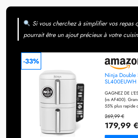
Si vous cherchez à simplifier vos repas quo
pourrait être un ajout précieux à votre cuisin
-33%
Ninja Double S
SL400EUWH
GAGNEZ DE L'ES
(vs AF400). Grand
55% plus rapide q
saucisses) CUIS
269,99 €
grilles pour offri
179,99 
assurent une cuiss
ÉCONOME EN ÉNERG