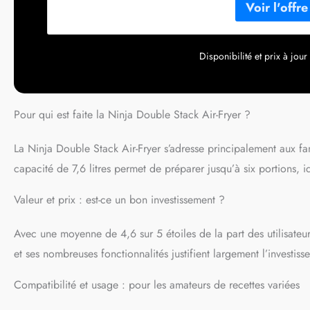
four* (*tests et 
saucisses, en util
6 FONCTIONS DE C
Déshydrater. Jusq
Disponibilité et prix à jo
(*Testé avec des 
INCLUT : Friteuse 
plaques de cuisso
Dimensions: H 38
Pour qui est faite la Ninja Double Stack Air-Fryer ?
La Ninja Double Stack Air-Fryer s’adresse principalement aux fa
capacité de 7,6 litres permet de préparer jusqu’à six portions, i
Valeur et prix : est-ce un bon investissement ?
Avec une moyenne de 4,6 sur 5 étoiles de la part des utilisateur
et ses nombreuses fonctionnalités justifient largement l’investis
Compatibilité et usage : pour les amateurs de recettes variées