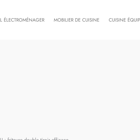
IL ÉLECTROMÉNAGER
MOBILIER DE CUISINE
CUISINE ÉQUI
 : friteuse double tiroir efficace