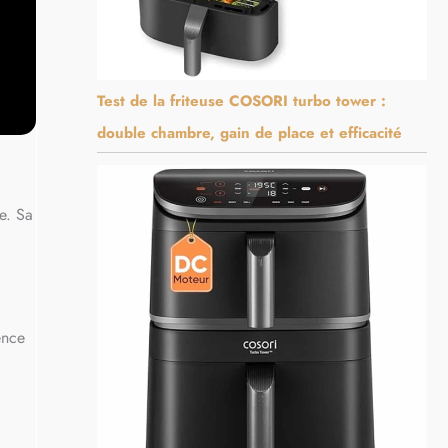
Test de la friteuse COSORI turbo tower :
double chambre, gain de place et efficacité
e. Sa
ence