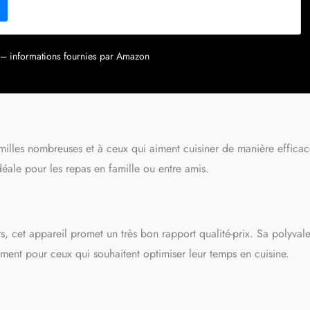
calculs basés sur le temps de cuisson recommandé pour des
isant le mode Frire sans huile par rapport aux fours conventionnels).
UISSON : Max Crisp, Frire sans huile, Rôtir, Cuire, Réchauffer,
u'à 75 % moins de matières grasses* en utilisant la fonction Air Fry
ur – informations fournies par Amazon
frites coupées à la main). Fonctions SYNC & MATCH sur 2 tiroirs.
sans huile Ninja Double Stack 9,5 L (prise UE), 2 tiroirs 4,75 L, 2
n non adhésives, 2 grilles, pinces. Pièces compatibles lave-vaissable.
,5cm x P 28cm x D 47cm. Poids: 10,3kg. Couleur: Blanc
milles nombreuses et à ceux qui aiment cuisiner de manière efficac
déale pour les repas en famille ou entre amis.
s, cet appareil promet un très bon rapport qualité-prix. Sa polyval
sement pour ceux qui souhaitent optimiser leur temps en cuisine.