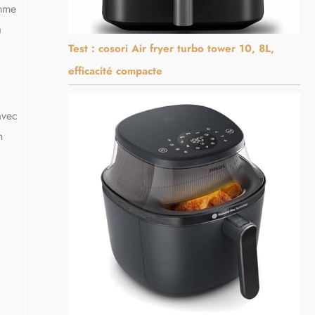
amme
a
Test : cosori Air fryer turbo tower 10, 8L,
efficacité compacte
avec
n