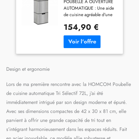
POUBELLE À OUVERTURE
Sélectif 72L 42 x 30 x
AUTOMATIQUE : Une aide
81 cm
de cuisine agréable d'une
capacité totale de 72 litres
154,90 €
répartis en 3 bacs, à
ouverture et fermeture
automatiques. Fabriqué en
acier inoxydable, avec des
coins arrondis et un design
élégant. AVEC CAPTEUR
DE MOUVEMENT : Le
Design et ergonomie
capteur infrarouge ouvre et
ferme automatiquement le
Lors de ma première rencontre avec la HOMCOM Poubelle
couvercle lorsque vous
de cuisine automatique Tri Sélectif 72L, j’ai été
approchez votre main. Cela
permet d'éliminer les
immédiatement intrigué par son design moderne et épuré.
déchets de manière
Avec ses dimensions compactes de 42 x 30 x 81 cm, elle
hygiénique, en évitant la
contamination croisée des
parvient à offrir une grande capacité de tri tout en
germes. Il est également
s’intégrant harmonieusement dans les espaces réduits. Fait
possible d'ouvrir le
en acier inoxydable, ce modèle allie robustesse et
couvercle en appuyant sur le