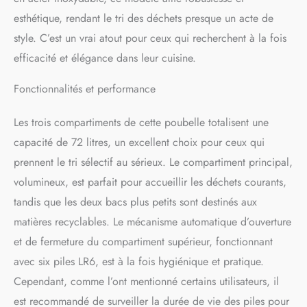
bouton "ouvrir". GRANDE
esthétique, rendant le tri des déchets presque un acte de
CAPACITÉ AVEC 3
style. C’est un vrai atout pour ceux qui recherchent à la fois
COMPARTIMENTS : Avec
une capacité totale de 72
efficacité et élégance dans leur cuisine.
litres, répartie en 3 bacs. 1
grand bac d'une capacité de
Fonctionnalités et performance
47 litres et 2 petits bacs de
12,5 litres chacun. Idéale
Les trois compartiments de cette poubelle totalisent une
pour séparer facilement les
capacité de 72 litres, un excellent choix pour ceux qui
différents types de déchets.
POLYVALENT : Son
prennent le tri sélectif au sérieux. Le compartiment principal,
utilisation ne se limite pas à
volumineux, est parfait pour accueillir les déchets courants,
la cuisine. Grâce à son joli
design, cette poubelle à
tandis que les deux bacs plus petits sont destinés aux
capteur peut également être
matières recyclables. Le mécanisme automatique d’ouverture
utilisée au bureau ou dans
et de fermeture du compartiment supérieur, fonctionnant
le salon ou dans n'importe
quelle autre pièce.
avec six piles LR6, est à la fois hygiénique et pratique.
SPÉCIFICATIONS :
Cependant, comme l’ont mentionné certains utilisateurs, il
Dimensions totales : 42L x
est recommandé de surveiller la durée de vie des piles pour
30l x 81H cm ; - Capacité