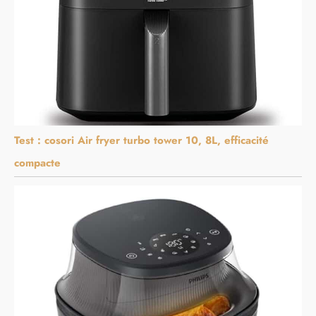
Test : cosori Air fryer turbo tower 10, 8L, efficacité
compacte