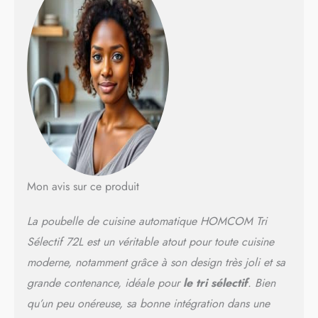
couvercle lorsque vous
approchez votre main. Cela
permet d'éliminer les
déchets de manière
hygiénique, en évitant la
contamination croisée des
germes. Il est également
possible d'ouvrir le
couvercle en appuyant sur le
bouton "ouvrir". GRANDE
CAPACITÉ AVEC 3
COMPARTIMENTS : Avec
une capacité totale de 72
Mon avis sur ce produit
litres, répartie en 3 bacs. 1
grand bac d'une capacité de
La poubelle de cuisine automatique HOMCOM Tri
47 litres et 2 petits bacs de
12,5 litres chacun. Idéale
Sélectif 72L est un véritable atout pour toute cuisine
pour séparer facilement les
moderne, notamment grâce à son design très joli et sa
différents types de déchets.
grande contenance, idéale pour
le tri sélectif
. Bien
POLYVALENT : Son
utilisation ne se limite pas à
qu’un peu onéreuse, sa bonne intégration dans une
la cuisine. Grâce à son joli