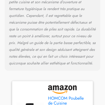
petite cuisine et son mécanisme d’ouverture et
design, cette poubelle à
capteur peut également être
fermeture hygiénique la rendent très pratique au
utilisée au bureau ou dans
quotidien. Cependant, il est regrettable que le
le salon ou dans n'importe
mécanisme puisse être potentiellement défectueux et
quelle autre pièce.
SPÉCIFICATIONS :
que la consommation de piles soit rapide. La durabilité
Dimensions totales : 42L x
reste un point à améliorer, surtout pour ce niveau de
30l x 81H cm ; - Capacité
prix. Malgré un guide de la partie basse perfectible, sa
des déchets : 72L
qualité générale et son design séduisant atteignent des
notes élevées, ce qui en fait un choix intéressant pour
quiconque souhaite allier esthétique et fonctionnalité.
HOMCOM Poubelle
de Cuisine