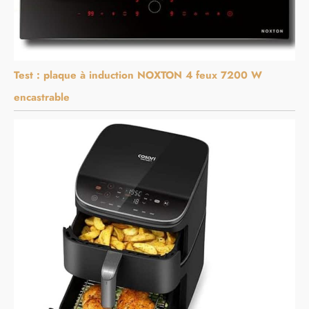
Test : plaque à induction NOXTON 4 feux 7200 W
encastrable