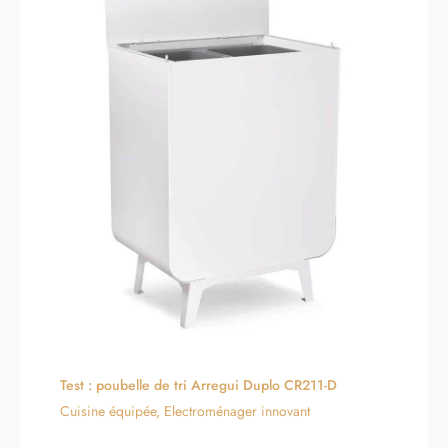
poubelle, un meuble design.
Il n'est pas utile de se baisser
pour jeter ses déchets.
Poubelle Stable. Base
antidérapante. Fermeture
silencieuse et Anti Traces de
Doigts. Fermeture anti-odeurs.
Test : poubelle de tri Arregui Duplo CR211-D
Cuisine équipée
,
Electroménager innovant