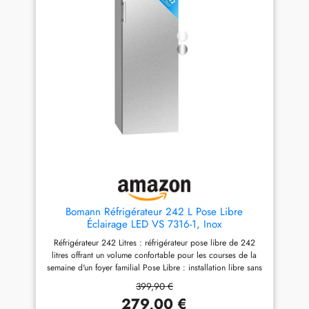
rapide. Cependant, il est
stockage personnalisées pour
recommandé de ne pas les y
les aliments et les boissons.
laisser plus de deux heures
La température du
afin d'éviter de les geler.
réfrigérateur varie de 2 ~ 8℃
Thermostat et pieds réglables
tandis que la température du
- Le thermostat réglable vous
congélateur se maintient
permet de maintenir vos
constamment à -16~-24℃.
aliments à une température
Étagères amovibles et tiroir à
entre 1°C et 10°C. Les deux
légumes : Équipé d'étagères
pieds réglables garantissent
amovibles, réglables pour
un nivellement horizontal.
répondre à vos besoins de
Charnière de porte réversible
rangement. Le tiroir à légumes
et étagère amovible - La porte
permet de préserver l'humidité
peut être installée pour
des légumes et des fruits,
s’ouvrir à droite ou à gauche,
pour qu'ils restent juteux et
et les trois étagères
frais. Le design de la lumière
métalliques amovibles
LED vous permet de trouver
Bomann Réfrigérateur 242 L Pose Libre
facilitent la gestion de
facilement vos provisions
Éclairage LED VS 7316-1, Inox
l’espace.
même dans l'obscurité lorsque
Réfrigérateur 242 Litres : réfrigérateur pose libre de 242
vous ouvrez la porte du mini
litres offrant un volume confortable pour les courses de la
réfrigérateur, vous évitant ainsi
semaine d'un foyer familial Pose Libre : installation libre sans
d'allumer et d'éteindre les
encastrement, à positionner selon l'espace disponible dans
lumières la nuit. Le pied
399,90 €
la cuisine Éclairage Intérieur LED : éclairage LED qui éclaire
d'équilibrage réglable
279,00 €
nettement l'intérieur tout en consommant peu 5 Clayettes en
maintient le mini-réfrigérateur