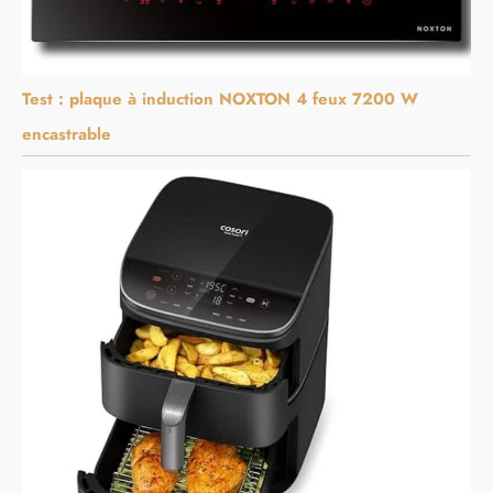
Test : plaque à induction NOXTON 4 feux 7200 W
encastrable