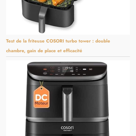
Test de la friteuse COSORI turbo tower : double
chambre, gain de place et efficacité