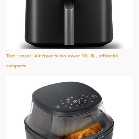
Test : cosori Air fryer turbo tower 10, 8L, efficacité
compacte