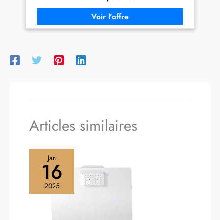
Verre : cinq clayettes en verre robustes et réglables, faciles à
stable sur les sols irréguliers.
nettoyer, pour organiser les provisions Contrôle Continu de
Les joints de porte sont
la Température : réglage continu de la température pour
amovibles pour un nettoyage
ajuster précisément le froid, finition blanche
en profondeur. Ce mini
réfrigérateur est hautement
personnalisable pour devenir
votre propre réfrigérateur.
Contient : 1 réfrigérateur
CHiQ 157L, 1 bac à glace, 1
outil de dégivrage, des
étagères et des tiroirs.
Garantie de 12 ans pour le
compresseur et service après-
Articles similaires
vente à vie. Si vous avez
besoin d'aide, veuillez nous
contacter.
Jan
16
2025